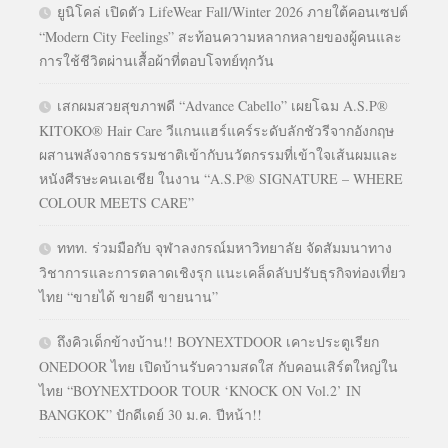
ยูนิโคล่ เปิดตัว LifeWear Fall/Winter 2026 ภายใต้คอนเซปต์
“Modern City Feelings” สะท้อนความหลากหลายของผู้คนและ
การใช้ชีวิตผ่านเสื้อผ้าที่ตอบโจทย์ทุกวัน
เสกผมสวยสุขภาพดี “Advance Cabello” เผยโฉม A.S.P®
KITOKO® Hair Care วีแกนแฮร์แคร์ระดับลักชัวรีจากอังกฤษ
ผสานพลังจากธรรมชาติเข้ากับนวัตกรรมที่เข้าใจเส้นผมและ
หนังศีรษะคนเอเชีย ในงาน “A.S.P® SIGNATURE – WHERE
COLOUR MEETS CARE”
ททท. ร่วมมือกับ จุฬาลงกรณ์มหาวิทยาลัย จัดสัมมนาทาง
วิชาการและการตลาดเชิงรุก แนะเคล็ดลับปรับธุรกิจท่องเที่ยว
ไทย “ขายได้ ขายดี ขายนาน”
ถึงคิวเด็กข้างบ้าน!! BOYNEXTDOOR เคาะประตูเรียก
ONEDOOR ไทย เปิดบ้านรับความสดใส กับคอนเสิร์ตใหญ่ใน
ไทย “BOYNEXTDOOR TOUR ‘KNOCK ON Vol.2’ IN
BANGKOK” ปักดีเดย์ 30 ม.ค. ปีหน้า!!