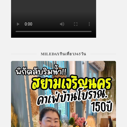
MILEDAYกินเที่ยว365วัน