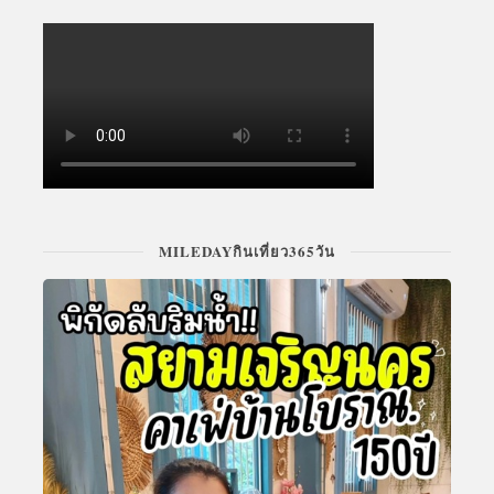
MILEDAYกินเที่ยว365วัน