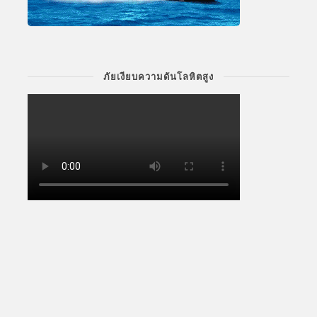
ภัยเงียบความดันโลหิตสูง