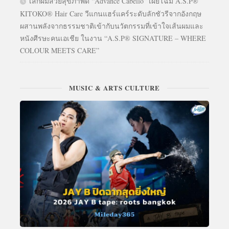
เสกผมสวยสุขภาพดี “Advance Cabello” เผยโฉม A.S.P®
KITOKO® Hair Care วีแกนแฮร์แคร์ระดับลักชัวรีจากอังกฤษ
ผสานพลังจากธรรมชาติเข้ากับนวัตกรรมที่เข้าใจเส้นผมและ
หนังศีรษะคนเอเชีย ในงาน “A.S.P® SIGNATURE – WHERE
COLOUR MEETS CARE”
MUSIC & ARTS CULTURE