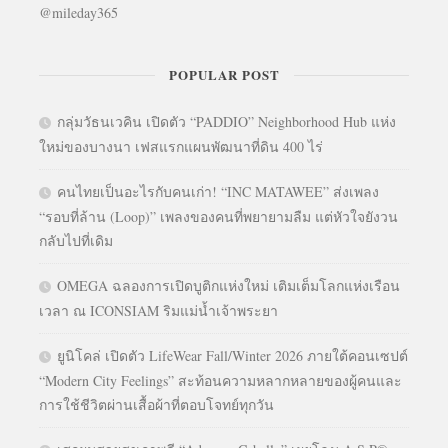
@mileday365
POPULAR POST
กลุ่มวัธนเวคิน เปิดตัว “PADDIO” Neighborhood Hub แห่ง
ใหม่ของบางนา เฟสแรกแผนพัฒนาที่ดิน 400 ไร่
คนไทยเป็นอะไรกับคนเก่า! “INC MATAWEE” ส่งเพลง
“รอบที่ล้าน (Loop)” เพลงของคนที่พยายามลืม แต่หัวใจยังวน
กลับไปที่เดิม
OMEGA ฉลองการเปิดบูติกแห่งใหม่ เติมเต็มโลกแห่งเรือน
เวลา ณ ICONSIAM ริมแม่น้ำเจ้าพระยา
ยูนิโคล่ เปิดตัว LifeWear Fall/Winter 2026 ภายใต้คอนเซปต์
“Modern City Feelings” สะท้อนความหลากหลายของผู้คนและ
การใช้ชีวิตผ่านเสื้อผ้าที่ตอบโจทย์ทุกวัน