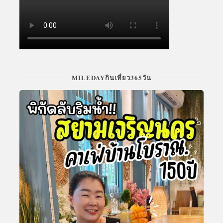
MILEDAYกินเที่ยว365วัน