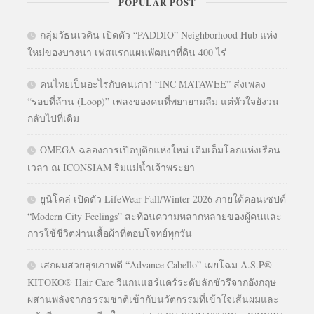
POPULAR POST
กลุ่มวัธนเวคิน เปิดตัว “PADDIO” Neighborhood Hub แห่ง
ใหม่ของบางนา เฟสแรกแผนพัฒนาที่ดิน 400 ไร่
คนไทยเป็นอะไรกับคนเก่า! “INC MATAWEE” ส่งเพลง
“รอบที่ล้าน (Loop)” เพลงของคนที่พยายามลืม แต่หัวใจยังวน
กลับไปที่เดิม
OMEGA ฉลองการเปิดบูติกแห่งใหม่ เติมเต็มโลกแห่งเรือน
เวลา ณ ICONSIAM ริมแม่น้ำเจ้าพระยา
ยูนิโคล่ เปิดตัว LifeWear Fall/Winter 2026 ภายใต้คอนเซปต์
“Modern City Feelings” สะท้อนความหลากหลายของผู้คนและ
การใช้ชีวิตผ่านเสื้อผ้าที่ตอบโจทย์ทุกวัน
เสกผมสวยสุขภาพดี “Advance Cabello” เผยโฉม A.S.P®
KITOKO® Hair Care วีแกนแฮร์แคร์ระดับลักชัวรีจากอังกฤษ
ผสานพลังจากธรรมชาติเข้ากับนวัตกรรมที่เข้าใจเส้นผมและ