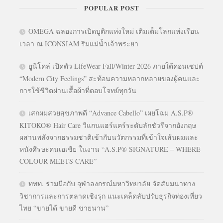
POPULAR POST
OMEGA ฉลองการเปิดบูติกแห่งใหม่ เติมเต็มโลกแห่งเรือน
เวลา ณ ICONSIAM ริมแม่น้ำเจ้าพระยา
ยูนิโคล่ เปิดตัว LifeWear Fall/Winter 2026 ภายใต้คอนเซปต์
“Modern City Feelings” สะท้อนความหลากหลายของผู้คนและ
การใช้ชีวิตผ่านเสื้อผ้าที่ตอบโจทย์ทุกวัน
เสกผมสวยสุขภาพดี “Advance Cabello” เผยโฉม A.S.P®
KITOKO® Hair Care วีแกนแฮร์แคร์ระดับลักชัวรีจากอังกฤษ
ผสานพลังจากธรรมชาติเข้ากับนวัตกรรมที่เข้าใจเส้นผมและ
หนังศีรษะคนเอเชีย ในงาน “A.S.P® SIGNATURE – WHERE
COLOUR MEETS CARE”
ททท. ร่วมมือกับ จุฬาลงกรณ์มหาวิทยาลัย จัดสัมมนาทาง
วิชาการและการตลาดเชิงรุก แนะเคล็ดลับปรับธุรกิจท่องเที่ยว
ไทย “ขายได้ ขายดี ขายนาน”