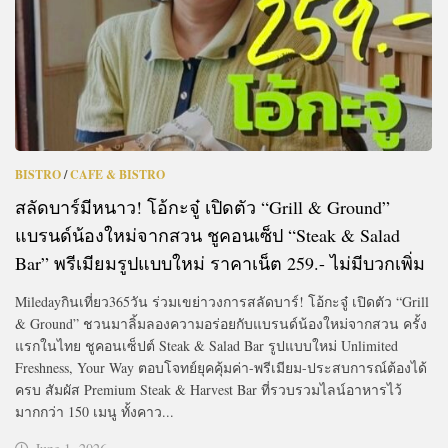
BISTRO
/
CAFE & BISTRO
สลัดบาร์มีหนาว! โอ้กะจู๋ เปิดตัว “Grill & Ground”
แบรนด์น้องใหม่จากสวน ชูคอนเซ็ป “Steak & Salad
Bar” พรีเมียมรูปแบบใหม่ ราคาเน็ต 259.- ไม่มีบวกเพิ่ม
Miledayกินเที่ยว365วัน ร่วมเขย่าวงการสลัดบาร์! โอ้กะจู๋ เปิดตัว “Grill
& Ground” ชวนมาลิ้มลองความอร่อยกับแบรนด์น้องใหม่จากสวน ครั้ง
แรกในไทย ชูคอนเซ็ปต์ Steak & Salad Bar รูปแบบใหม่ Unlimited
Freshness, Your Way ตอบโจทย์ยุคคุ้มค่า-พรีเมียม-ประสบการณ์ต้องได้
ครบ สัมผัส Premium Steak & Harvest Bar ที่รวบรวมไลน์อาหารไว้
มากกว่า 150 เมนู ทั้งคาว...