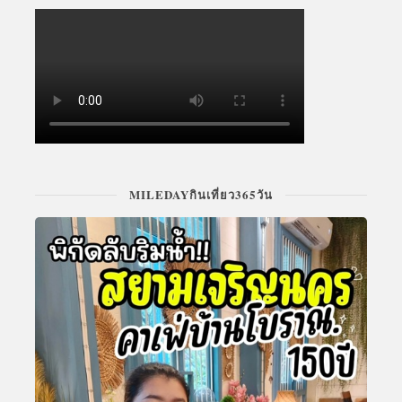
MILEDAYกินเที่ยว365วัน