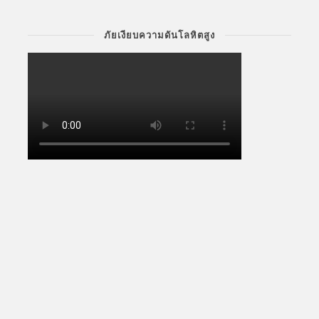
ภัยเงียบความดันโลหิตสูง