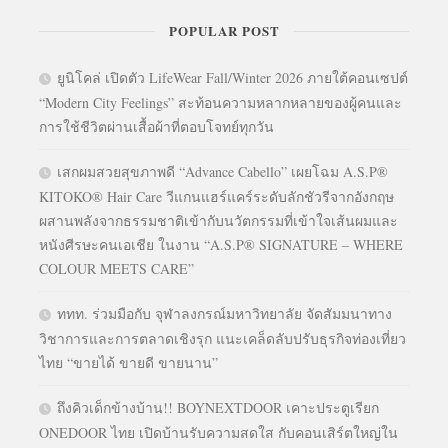
POPULAR POST
ยูนิโคล่ เปิดตัว LifeWear Fall/Winter 2026 ภายใต้คอนเซปต์
“Modern City Feelings” สะท้อนความหลากหลายของผู้คนและ
การใช้ชีวิตผ่านเสื้อผ้าที่ตอบโจทย์ทุกวัน
เสกผมสวยสุขภาพดี “Advance Cabello” เผยโฉม A.S.P®
KITOKO® Hair Care วีแกนแฮร์แคร์ระดับลักชัวรีจากอังกฤษ
ผสานพลังจากธรรมชาติเข้ากับนวัตกรรมที่เข้าใจเส้นผมและ
หนังศีรษะคนเอเชีย ในงาน “A.S.P® SIGNATURE – WHERE
COLOUR MEETS CARE”
ททท. ร่วมมือกับ จุฬาลงกรณ์มหาวิทยาลัย จัดสัมมนาทาง
วิชาการและการตลาดเชิงรุก แนะเคล็ดลับปรับธุรกิจท่องเที่ยว
ไทย “ขายได้ ขายดี ขายนาน”
ถึงคิวเด็กข้างบ้าน!! BOYNEXTDOOR เคาะประตูเรียก
ONEDOOR ไทย เปิดบ้านรับความสดใส กับคอนเสิร์ตใหญ่ใน