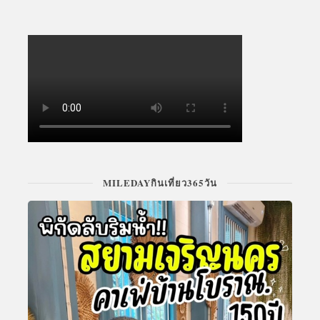
MILEDAYกินเที่ยว365วัน