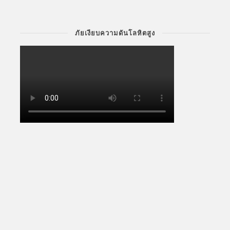
ภัยเงียบความดันโลหิตสูง