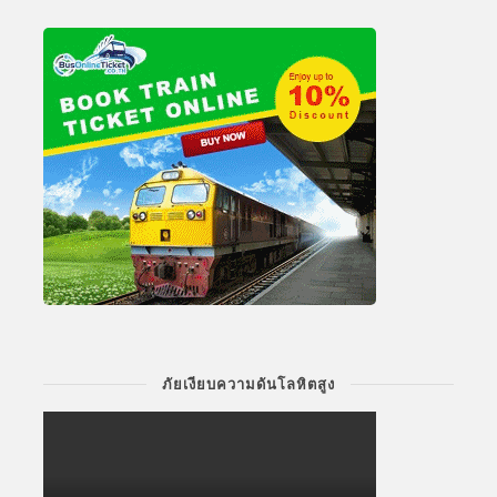
ภัยเงียบความดันโลหิตสูง