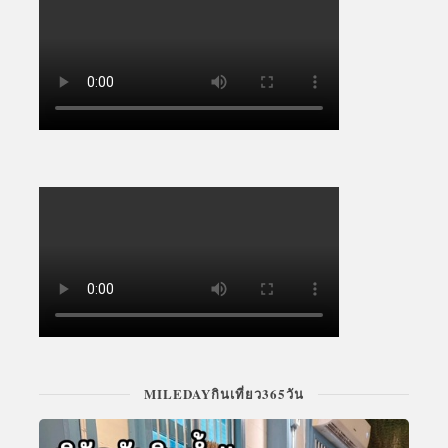
MILEDAYกินเที่ยว365วัน