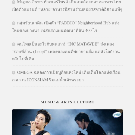
Maguro Group ทำเซอร์ไพรส์ เดินเกมส์ลงตลาดอาหารไทย
เปิดตัวแบรนด์ “หลาย”อาหารอีสานร่วมสมัยรสชาติอีสานแท้ๆ
กลุ่มวัธนเวคิน เปิดตัว “PADDIO” Neighborhood Hub แห่ง
ใหม่ของบางนา เฟสแรกแผนพัฒนาที่ดิน 400 ไร่
คนไทยเป็นอะไรกับคนเก่า! “INC MATAWEE” ส่งเพลง
“รอบที่ล้าน (Loop)” เพลงของคนที่พยายามลืม แต่หัวใจยังวน
กลับไปที่เดิม
OMEGA ฉลองการเปิดบูติกแห่งใหม่ เติมเต็มโลกแห่งเรือน
เวลา ณ ICONSIAM ริมแม่น้ำเจ้าพระยา
MUSIC & ARTS CULTURE