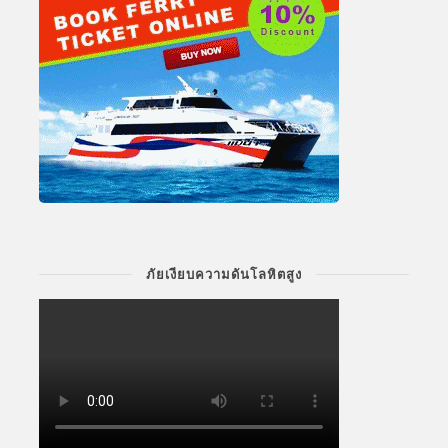
ภัยเงียบความดันโลหิตสูง