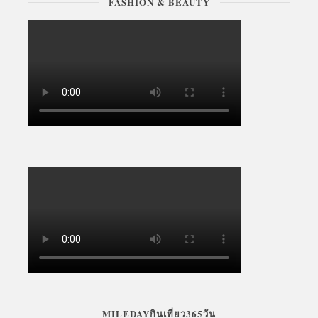
FASHION & BEAUTY
MILEDAYกินเที่ยว365วัน