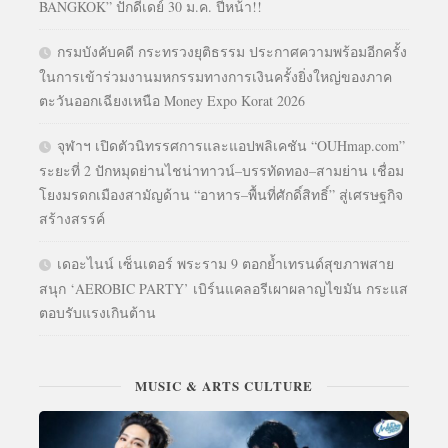
BANGKOK” ปักดีเดย์ 30 ม.ค. ปีหน้า!!
กรมบังคับคดี กระทรวงยุติธรรม ประกาศความพร้อมอีกครั้ง
ในการเข้าร่วมงานมหกรรมทางการเงินครั้งยิ่งใหญ่ของภาค
ตะวันออกเฉียงเหนือ Money Expo Korat 2026
จุฬาฯ เปิดตัวนิทรรศการและแอปพลิเคชัน “OUHmap.com”
ระยะที่ 2 ปักหมุดย่านไชน่าทาวน์–บรรทัดทอง–สามย่าน เชื่อม
โยงมรดกเมืองสามัญด้าน “อาหาร–พื้นที่ศักดิ์สิทธิ์” สู่เศรษฐกิจ
สร้างสรรค์
เดอะไนน์ เซ็นเตอร์ พระราม 9 ตอกย้ำเทรนด์สุขภาพสาย
สนุก ‘AEROBIC PARTY’ เบิร์นแคลอรีเผาผลาญไขมัน กระแส
ตอบรับแรงเกินต้าน
MUSIC & ARTS CULTURE