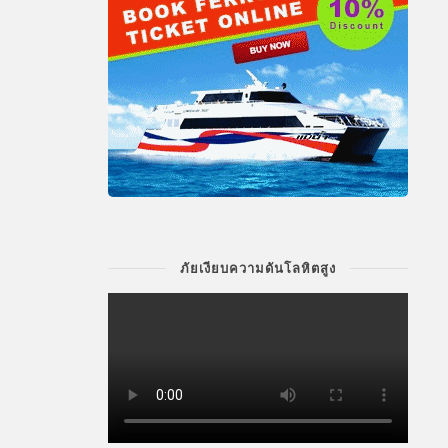
ภัยเงียบความดันโลหิตสูง