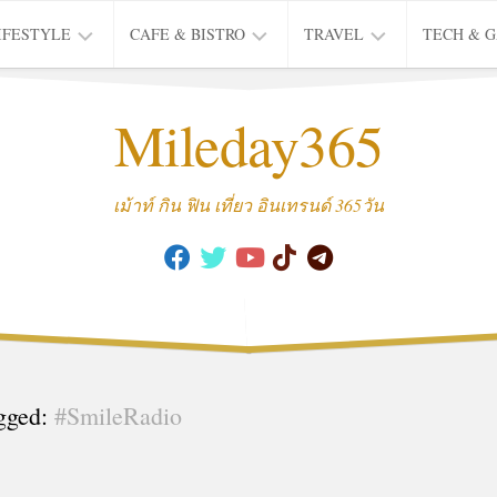
IFESTYLE
CAFE & BISTRO
TRAVEL
TECH & 
IFE
BISTRO
TIEW
Mileday365
HEALTH
THAI
CAFE
HOTEL
INTER
REVIEW
TRIP
เม้าท์ กิน ฟิน เที่ยว อินเทรนด์ 365วัน
MUSIC
&
ARTS
CULTURE
FASHION
&
BEAUTY
gged:
#SmileRadio
MOVIE
&
SERIES