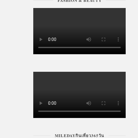
FASHION & BEAUTY
MILEDAYกินเที่ยว365วัน