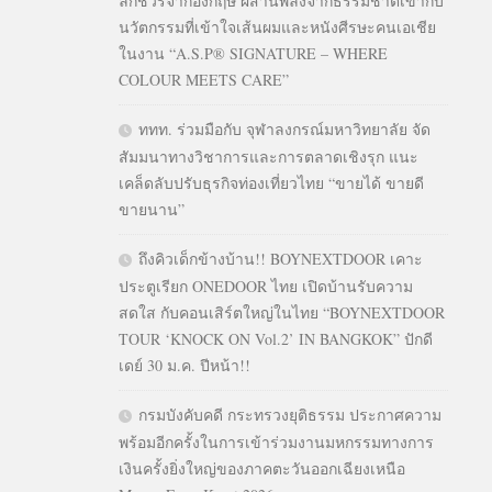
ลักชัวรีจากอังกฤษ ผสานพลังจากธรรมชาติเข้ากับ
นวัตกรรมที่เข้าใจเส้นผมและหนังศีรษะคนเอเชีย
ในงาน “A.S.P® SIGNATURE – WHERE
COLOUR MEETS CARE”
ททท. ร่วมมือกับ จุฬาลงกรณ์มหาวิทยาลัย จัด
สัมมนาทางวิชาการและการตลาดเชิงรุก แนะ
เคล็ดลับปรับธุรกิจท่องเที่ยวไทย “ขายได้ ขายดี
ขายนาน”
ถึงคิวเด็กข้างบ้าน!! BOYNEXTDOOR เคาะ
ประตูเรียก ONEDOOR ไทย เปิดบ้านรับความ
สดใส กับคอนเสิร์ตใหญ่ในไทย “BOYNEXTDOOR
TOUR ‘KNOCK ON Vol.2’ IN BANGKOK” ปักดี
เดย์ 30 ม.ค. ปีหน้า!!
กรมบังคับคดี กระทรวงยุติธรรม ประกาศความ
พร้อมอีกครั้งในการเข้าร่วมงานมหกรรมทางการ
เงินครั้งยิ่งใหญ่ของภาคตะวันออกเฉียงเหนือ