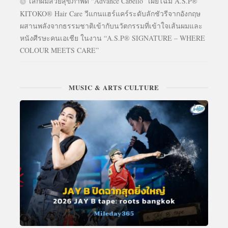
เสกผมสวยสุขภาพดี “Advance Cabello” เผยโฉม A.S.P®
KITOKO® Hair Care วีแกนแฮร์แคร์ระดับลักชัวรีจากอังกฤษ
ผสานพลังจากธรรมชาติเข้ากับนวัตกรรมที่เข้าใจเส้นผมและ
หนังศีรษะคนเอเชีย ในงาน “A.S.P® SIGNATURE – WHERE
COLOUR MEETS CARE”
MUSIC & ARTS CULTURE