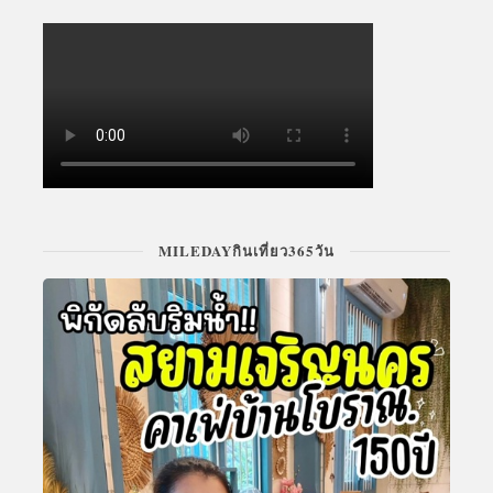
MILEDAYกินเที่ยว365วัน