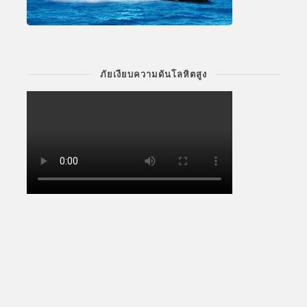
ภัยเงียบความดันโลหิตสูง