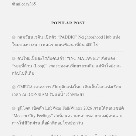
@mileday365
POPULAR POST
กลุ่มวัธนเวคิน เปิดตัว “PADDIO” Neighborhood Hub แห่ง
ใหม่ของบางนา เฟสแรกแผนพัฒนาที่ดิน 400 ไร่
คนไทยเป็นอะไรกับคนเก่า! “INC MATAWEE” ส่งเพลง
“รอบที่ล้าน (Loop)” เพลงของคนที่พยายามลืม แต่หัวใจยังวน
กลับไปที่เดิม
OMEGA ฉลองการเปิดบูติกแห่งใหม่ เติมเต็มโลกแห่งเรือน
เวลา ณ ICONSIAM ริมแม่น้ำเจ้าพระยา
ยูนิโคล่ เปิดตัว LifeWear Fall/Winter 2026 ภายใต้คอนเซปต์
“Modern City Feelings” สะท้อนความหลากหลายของผู้คนและ
การใช้ชีวิตผ่านเสื้อผ้าที่ตอบโจทย์ทุกวัน