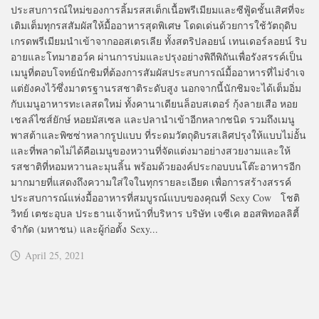
ประสบการณ์ใหม่ของการลิ้มรสสเต็กเนื้อพรีเมียมและซีฟู้ดชั้นเสิศที่จะ
เติมเต็มทุกรสสัมผัสให้มื้ออาหารสุดพิเศษ โดดเด่นด้วยการใช้วัตถุดิบ
เกรดพรีเมียมนำเข้าจากออสเตรเลีย ทั้งสตริปลอยน์ เทนเดอร์ลอยน์ ริบ
อายและโทมาฮอว์ค ผ่านการบ่มและปรุงอย่างพิถีพิถันเพื่อรังสรรค์เป็น
เมนูที่ตอบโจทย์นักชิมที่ต้องการสัมผัสประสบการณ์มื้ออาหารที่ไม่จำเจ
แต่ยังคงไว้ซึ่งมาตรฐานรสชาติระดับสูง นอกจากนี้นักชิมจะได้เต็มอิ่ม
กับเมนูอาหารทะเลสดใหม่ ทั้งคานาเดียนล็อบสเตอร์ กุ้งลายเสือ หอย
เชลล์ไซส์ยักษ์ หอยมัสเซล และปลานำเข้าอีกหลากชนิด รวมถึงเมนู
พาสต้าและพิซซ่าหลากรูปแบบ ที่ระดมวัตถุดิบรสเลิศปรุงให้แบบไม่อั้น
และที่พลาดไม่ได้คือเมนูของหวานที่จัดแต่งมาอย่างสวยงามและให้
รสชาติที่หอมหวานละมุนลิ้น พร้อมด้วยองค์ประกอบบนโต๊ะอาหารอีก
มากมายที่แสดงถึงความใส่ใจในทุกรายละเอียด เพื่อการสร้างสรรค์
ประสบการณ์แห่งมื้ออาหารที่สมบูรณ์แบบของคุณที่ Sexy Cow โชติ
วิทย์ เตชะอุบล ประธานเจ้าหน้าที่บริหาร บริษัท เจซีเค ฮอสพิทอลลิตี้
จำกัด (มหาชน) และผู้ก่อตั้ง Sexy...
April 25, 2021