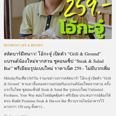
BISTRO
/
CAFE & BISTRO
สลัดบาร์มีหนาว! โอ้กะจู๋ เปิดตัว “Grill & Ground”
แบรนด์น้องใหม่จากสวน ชูคอนเซ็ป “Steak & Salad
Bar” พรีเมียมรูปแบบใหม่ ราคาเน็ต 259.- ไม่มีบวกเพิ่ม
Miledayกินเที่ยว365วัน ร่วมเขย่าวงการสลัดบาร์! โอ้กะจู๋ เปิดตัว “Grill
& Ground” ชวนมาลิ้มลองความอร่อยกับแบรนด์น้องใหม่จากสวน ครั้ง
แรกในไทย ชูคอนเซ็ปต์ Steak & Salad Bar รูปแบบใหม่ Unlimited
Freshness, Your Way ตอบโจทย์ยุคคุ้มค่า-พรีเมียม-ประสบการณ์ต้องได้
ครบ สัมผัส Premium Steak & Harvest Bar ที่รวบรวมไลน์อาหารไว้
มากกว่า 150 เมนู ทั้งคาว...