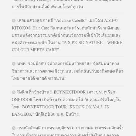
การใช้ชีวิตผ่านเสื้อผ้าที่ตอบโจทย์ทุกวัน
เสกผมสวยสุขภาพดี “Advance Cabello” เผยโฉม A.S.P®
KITOKO® Hair Care วีแกนแฮร์แคร์ระดับลักชัวรีจากอังกฤษ
ผสานพลังจากธรรมชาติเข้ากับนวัตกรรมที่เข้าใจเส้นผมและ
หนังศีรษะคนเอเชีย ในงาน “A.S.P® SIGNATURE – WHERE
COLOUR MEETS CARE”
ททท. ร่วมมือกับ จุฬาลงกรณ์มหาวิทยาลัย จัดสัมมนาทาง
วิชาการและการตลาดเชิงรุก แนะเคล็ดลับปรับธุรกิจท่องเที่ยว
ไทย “ขายได้ ขายดี ขายนาน”
ถึงคิวเด็กข้างบ้าน!! BOYNEXTDOOR เคาะประตูเรียก
ONEDOOR ไทย เปิดบ้านรับความสดใส กับคอนเสิร์ตใหญ่ใน
ไทย “BOYNEXTDOOR TOUR ‘KNOCK ON Vol.2’ IN
BANGKOK” ปักดีเดย์ 30 ม.ค. ปีหน้า!!
กรมบังคับคดี กระทรวงยุติธรรม ประกาศความพร้อมอีกครั้ง
ในการเข้าร่วมงานมหกรรมทางการเงินครั้งยิ่งใหญ่ของภาค