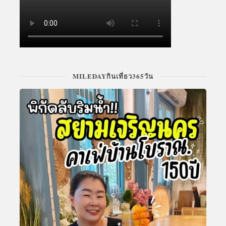
MILEDAYกินเที่ยว365วัน