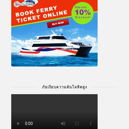
ภัยเงียบความดันโลหิตสูง