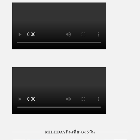
MILEDAYกินเที่ยว365วัน