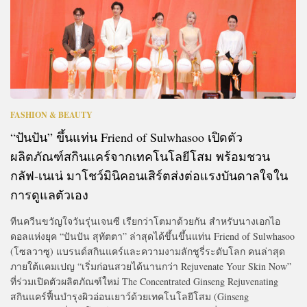
FASHION & BEAUTY
“ปันปัน” ขึ้นแท่น Friend of Sulwhasoo เปิดตัว
ผลิตภัณฑ์สกินแคร์จากเทคโนโลยีโสม พร้อมชวน
กลัฟ-เนเน่ มาโชว์มินิคอนเสิร์ตส่งต่อแรงบันดาลใจใน
การดูแลตัวเอง
ทีนควีนขวัญใจวันรุ่นเจนซี เรียกว่าโตมาด้วยกัน สำหรับนางเอกไอ
ดอลแห่งยุค “ปันปัน สุทัตตา” ล่าสุดได้ขึ้นขึ้นแท่น Friend of Sulwhasoo
(โซลวาซู) แบรนด์สกินแคร์และความงามลักชูรี่ระดับโลก คนล่าสุด
ภายใต้แคมเปญ “เริ่มก่อนสวยได้นานกว่า Rejuvenate Your Skin Now”
ที่ร่วมเปิดตัวผลิตภัณฑ์ใหม่ The Concentrated Ginseng Rejuvenating
สกินแคร์ฟื้นบำรุงผิวอ่อนเยาว์ด้วยเทคโนโลยีโสม (Ginseng