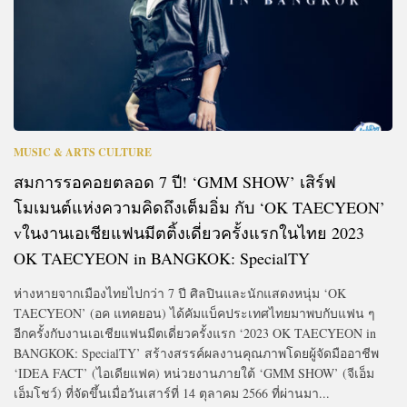
MUSIC & ARTS CULTURE
สมการรอคอยตลอด 7 ปี! ‘GMM SHOW’ เสิร์ฟ
โมเมนต์แห่งความคิดถึงเต็มอิ่ม กับ ‘OK TAECYEON’
vในงานเอเชียแฟนมีตติ้งเดี่ยวครั้งแรกในไทย 2023
OK TAECYEON in BANGKOK: SpecialTY
ห่างหายจากเมืองไทยไปกว่า 7 ปี ศิลปินและนักแสดงหนุ่ม ‘OK
TAECYEON’ (อค แทคยอน) ได้คัมแบ็คประเทศไทยมาพบกับแฟน ๆ
อีกครั้งกับงานเอเชียแฟนมีตเดี่ยวครั้งแรก ‘2023 OK TAECYEON in
BANGKOK: SpecialTY’ สร้างสรรค์ผลงานคุณภาพโดยผู้จัดมืออาชีพ
‘IDEA FACT’ (ไอเดียแฟค) หน่วยงานภายใต้ ‘GMM SHOW’ (จีเอ็ม
เอ็มโชว์) ที่จัดขึ้นเมื่อวันเสาร์ที่ 14 ตุลาคม 2566 ที่ผ่านมา...