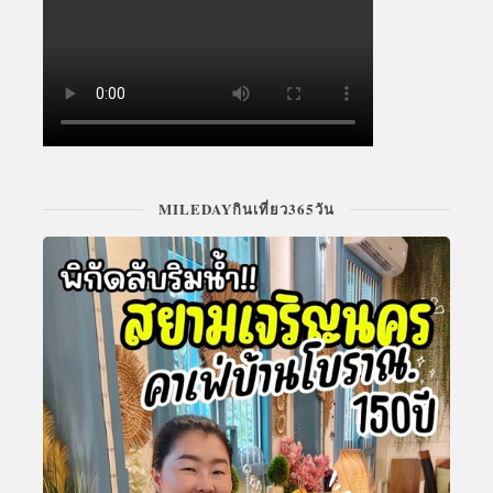
MILEDAYกินเที่ยว365วัน