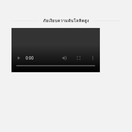
ภัยเงียบความดันโลหิตสูง