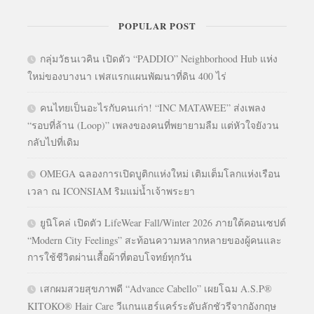
POPULAR POST
กลุ่มวัธนเวคิน เปิดตัว “PADDIO” Neighborhood Hub แห่ง
ใหม่ของบางนา เฟสแรกแผนพัฒนาที่ดิน 400 ไร่
คนไทยเป็นอะไรกับคนเก่า! “INC MATAWEE” ส่งเพลง
“รอบที่ล้าน (Loop)” เพลงของคนที่พยายามลืม แต่หัวใจยังวน
กลับไปที่เดิม
OMEGA ฉลองการเปิดบูติกแห่งใหม่ เติมเต็มโลกแห่งเรือน
เวลา ณ ICONSIAM ริมแม่น้ำเจ้าพระยา
ยูนิโคล่ เปิดตัว LifeWear Fall/Winter 2026 ภายใต้คอนเซปต์
“Modern City Feelings” สะท้อนความหลากหลายของผู้คนและ
การใช้ชีวิตผ่านเสื้อผ้าที่ตอบโจทย์ทุกวัน
เสกผมสวยสุขภาพดี “Advance Cabello” เผยโฉม A.S.P®
KITOKO® Hair Care วีแกนแฮร์แคร์ระดับลักชัวรีจากอังกฤษ