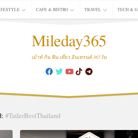
IFESTYLE
CAFE & BISTRO
TRAVEL
TECH & 
IFE
BISTRO
TIEW
Mileday365
HEALTH
THAI
CAFE
HOTEL
INTER
REVIEW
TRIP
เม้าท์ กิน ฟิน เที่ยว อินเทรนด์ 365วัน
MUSIC
&
ARTS
CULTURE
FASHION
&
BEAUTY
d:
#TatlerBestThailand
MOVIE
&
SERIES