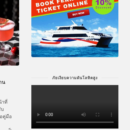
ภัยเงียบความดันโลหิตสูง
้าน
ำที่
ับ
คู่มือ