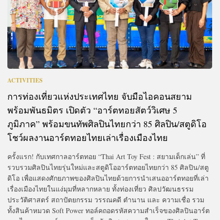
ACTIVITIES
การท่องเที่ยวแห่งประเทศไทย จับมือไอคอนสยาม
พร้อมพันธมิตร เปิดตัว “อาร์ตทอยสัตว์วิเศษ 5
ภูมิภาค” พร้อมขนทัพศิลปินไทยกว่า 85 ศิลปิน/สตูดิโอ
โชว์ผลงานอาร์ตทอยไทยเล่าเรื่องเมืองไทย
ครั้งแรก! กับเทศกาลอาร์ตทอย “Thai Art Toy Fest : สยามเด็กเล่น” ที่
รวบรวมศิลปินไทยรุ่นใหม่และสตูดิโออาร์ตทอยไทยกว่า 85 ศิลปิน/สตู
ดิโอ เพื่อแสดงศักยภาพของศิลปินไทยด้วยการนำเสนออาร์ตทอยที่เล่า
เรื่องเมืองไทยในแง่มุมที่หลากหลาย ทั้งท่องเที่ยว ศิลปวัฒนธรรม
ประวัติศาสตร์ สถาปัตยกรรม วรรณคดี ตำนาน และ ความเชื่อ รวม
ทั้งสินค้าหมวด Soft Power ทอล์คถอดรหัสความสำเร็จของศิลปินอาร์ต