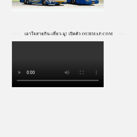
เอาใจสายกิน-เที่ยว-มู! เปิดตัว OUHMAP.COM