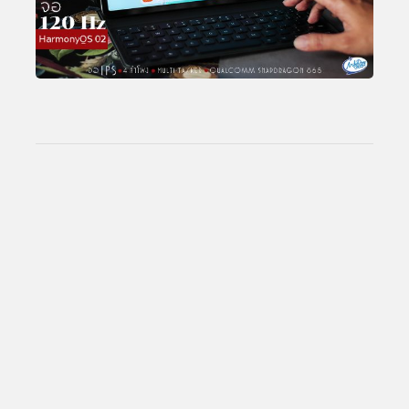
Total Views:
25,895,750