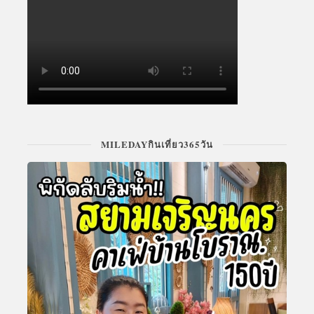
MILEDAYกินเที่ยว365วัน