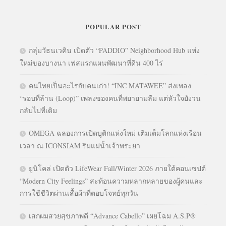
POPULAR POST
กลุ่มวัธนเวคิน เปิดตัว “PADDIO” Neighborhood Hub แห่ง
ใหม่ของบางนา เฟสแรกแผนพัฒนาที่ดิน 400 ไร่
คนไทยเป็นอะไรกับคนเก่า! “INC MATAWEE” ส่งเพลง
“รอบที่ล้าน (Loop)” เพลงของคนที่พยายามลืม แต่หัวใจยังวน
กลับไปที่เดิม
OMEGA ฉลองการเปิดบูติกแห่งใหม่ เติมเต็มโลกแห่งเรือน
เวลา ณ ICONSIAM ริมแม่น้ำเจ้าพระยา
ยูนิโคล่ เปิดตัว LifeWear Fall/Winter 2026 ภายใต้คอนเซปต์
“Modern City Feelings” สะท้อนความหลากหลายของผู้คนและ
การใช้ชีวิตผ่านเสื้อผ้าที่ตอบโจทย์ทุกวัน
เสกผมสวยสุขภาพดี “Advance Cabello” เผยโฉม A.S.P®