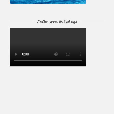
ภัยเงียบความดันโลหิตสูง