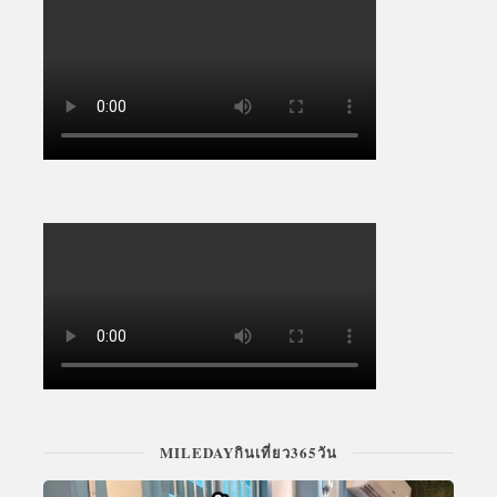
MILEDAYกินเที่ยว365วัน