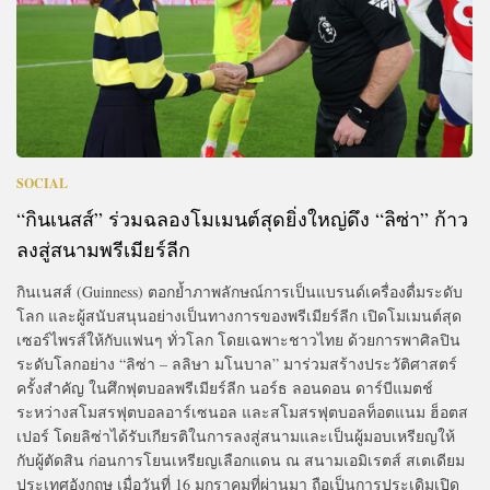
SOCIAL
“กินเนสส์” ร่วมฉลองโมเมนต์สุดยิ่งใหญ่ดึง “ลิซ่า” ก้าว
ลงสู่สนามพรีเมียร์ลีก
กินเนสส์ (Guinness) ตอกย้ำภาพลักษณ์การเป็นแบรนด์เครื่องดื่มระดับ
โลก และผู้สนับสนุนอย่างเป็นทางการของพรีเมียร์ลีก เปิดโมเมนต์สุด
เซอร์ไพรส์ให้กับแฟนๆ ทั่วโลก โดยเฉพาะชาวไทย ด้วยการพาศิลปิน
ระดับโลกอย่าง “ลิซ่า – ลลิษา มโนบาล” มาร่วมสร้างประวัติศาสตร์
ครั้งสำคัญ ในศึกฟุตบอลพรีเมียร์ลีก นอร์ธ ลอนดอน ดาร์บีแมตช์
ระหว่างสโมสรฟุตบอลอาร์เซนอล และสโมสรฟุตบอลท็อตแนม ฮ็อตส
เปอร์ โดยลิซ่าได้รับเกียรติในการลงสู่สนามและเป็นผู้มอบเหรียญให้
กับผู้ตัดสิน ก่อนการโยนเหรียญเลือกแดน ณ สนามเอมิเรตส์ สเตเดียม
ประเทศอังกฤษ เมื่อวันที่ 16 มกราคมที่ผ่านมา ถือเป็นการประเดิมเปิด