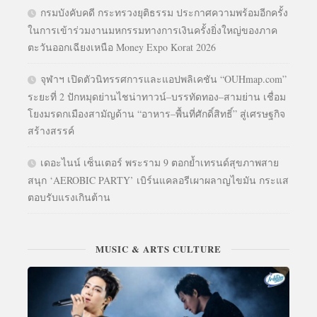
กรมบังคับคดี กระทรวงยุติธรรม ประกาศความพร้อมอีกครั้ง
ในการเข้าร่วมงานมหกรรมทางการเงินครั้งยิ่งใหญ่ของภาค
ตะวันออกเฉียงเหนือ Money Expo Korat 2026
จุฬาฯ เปิดตัวนิทรรศการและแอปพลิเคชัน “OUHmap.com”
ระยะที่ 2 ปักหมุดย่านไชน่าทาวน์–บรรทัดทอง–สามย่าน เชื่อม
โยงมรดกเมืองสามัญด้าน “อาหาร–พื้นที่ศักดิ์สิทธิ์” สู่เศรษฐกิจ
สร้างสรรค์
เดอะไนน์ เซ็นเตอร์ พระราม 9 ตอกย้ำเทรนด์สุขภาพสาย
สนุก ‘AEROBIC PARTY’ เบิร์นแคลอรีเผาผลาญไขมัน กระแส
ตอบรับแรงเกินต้าน
MUSIC & ARTS CULTURE