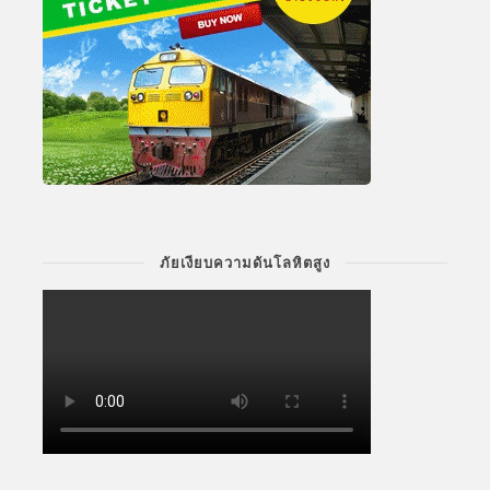
ภัยเงียบความดันโลหิตสูง