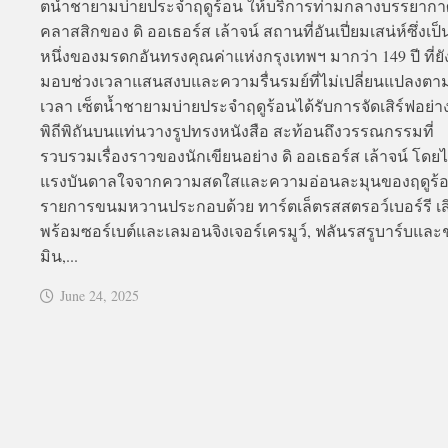
ตน้ำชายามบ่ายประจำฤดูร้อน ให้บริการท่ามกลางบรรยากา
คลาสสิกของ ดิ ออเธอร์ส เล้าจน์ สถานที่อันเปี่ยมเสน่ห์ซึ่งเป็
หนึ่งของมรดกอันทรงคุณค่าแห่งกรุงเทพฯ มากว่า 149 ปี ที่ย
มอบช่วงเวลาแสนสงบและความรื่นรมย์ที่ไม่เปลี่ยนแปลงต
เวลา เซ็ตน้ำชายามบ่ายประจำฤดูร้อนได้รับการจัดเสิร์ฟอย่า
พิถีพิถันบนแท่นวางรูปทรงหนังสือ สะท้อนถึงวรรณกรรมที่
รวบรวมเรื่องราวของนักเขียนอย่าง ดิ ออเธอร์ส เล้าจน์ โดยไ
แรงบันดาลใจจากความสดใสและความอ่อนละมุนของฤดูร้
รายการขนมหวานประกอบด้วย ทาร์ตเล็ตรสสตรอว์เบอร์รี เสิ
พร้อมซอร์เบต์และเลมอนจิงเจอร์เครมูว์, ฟลันรสรูบาร์บและ
มิน,...
June 24, 2025