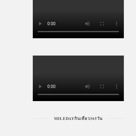
FASHION & BEAUTY
MILEDAYกินเที่ยว365วัน