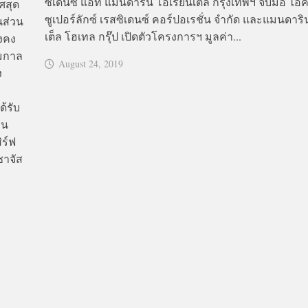
ซิเดนซ์ แอท แมนดาริน โอเรียนเต็ล กรุงเทพฯ จับมือ ไ
ศสุด
ซูเปอร์ลักซ์ เรสซิเดนซ์ คอร์ปอเรชั่น จำกัด และแมนดาริ
นส่วน
เต็ล โฮเทล กรุ๊ป เปิดตัวโครงการฯ มูลค่า...
ังคง
ามกาล
August 24, 2019
ง
ด้รับ
อน
ร์ฟ
ชาจัส