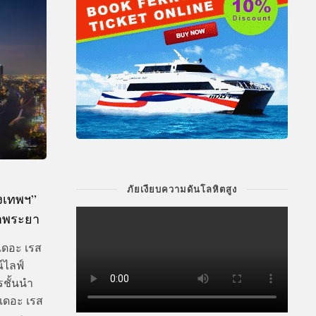
ภัยเงียบความดันโลหิตสูง
ุงเทพฯ”
้าพระยา
“เดอะ เรส
์ไลฟ์
รชั้นนำ
เดอะ เรส