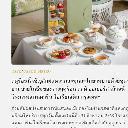
A
CAFE
/
CAFE & BISTRO
ฤดูร้อนนี้ เชิญสัมผัสความละมุนละไมยามบ่ายด้วยชุด
ยามบ่ายในธีมของว่างฤดูร้อน ณ ดิ ออเธอร์ส เล้าจน์
โรงแรมแมนดาริน โอเรียนเต็ล กรุงเทพฯ
ร่วมสัมผัสประสบการณ์แสนละเมียดละไมผ่านรสชาติแห่งฤดู
พร้อมให้บริการทุกวัน ตั้งแต่วันนี้ถึง 31 สิงหาคม 2568 โรงแ
แมนดาริน โอเรียนเต็ล กรุงเทพฯ ขอเชิญเดื่มด่ำกับฤดูกาล ด้