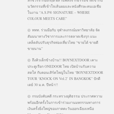
ลักชัวรีจากอังกฤษ ผสานพลังจากธรรมชาติเข้ากับ
นวัตกรรมที่เข้าใจเส้นผมและหนังศีรษะคนเอเชีย
ในงาน “A.S.P® SIGNATURE – WHERE
COLOUR MEETS CARE”
ททท. ร่วมมือกับ จุฬาลงกรณ์มหาวิทยาลัย จัด
สัมมนาทางวิชาการและการตลาดเชิงรุก แนะ
เคล็ดลับปรับธุรกิจท่องเที่ยวไทย “ขายได้ ขายดี
ขายนาน”
ถึงคิวเด็กข้างบ้าน!! BOYNEXTDOOR เคาะ
ประตูเรียก ONEDOOR ไทย เปิดบ้านรับความ
สดใส กับคอนเสิร์ตใหญ่ในไทย “BOYNEXTDOOR
TOUR ‘KNOCK ON Vol.2’ IN BANGKOK” ปักดี
เดย์ 30 ม.ค. ปีหน้า!!
กรมบังคับคดี กระทรวงยุติธรรม ประกาศความ
พร้อมอีกครั้งในการเข้าร่วมงานมหกรรมทางการ
เงินครั้งยิ่งใหญ่ของภาคตะวันออกเฉียงเหนือ