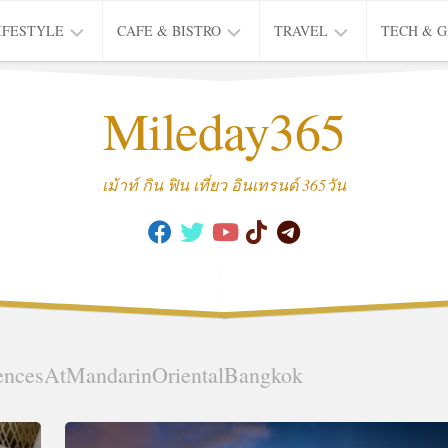
IFESTYLE
CAFE & BISTRO
TRAVEL
TECH & 
IFE
BISTRO
TIEW
Mileday365
HEALTH
THAI
CAFE
HOTEL
INTER
REVIEW
TRIP
เม้าท์ กิน ฟิน เที่ยว อินเทรนด์ 365วัน
MUSIC
&
ARTS
CULTURE
FASHION
&
BEAUTY
encesAtMandarinOrientalBangkok
MOVIE
&
SERIES