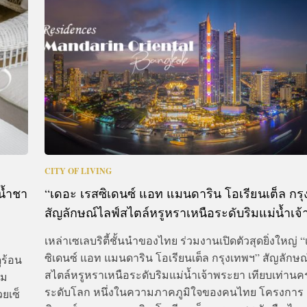
CTIVITIES
&
EVENT
DEAL
CITY OF LIVING
น้ำชา
“เดอะ เรสซิเดนซ์ แอท แมนดาริน โอเรียนเต็ล กร
สัญลักษณ์ไลฟ์สไตล์หรูหราเหนือระดับริมแม่น้ำเจ
เหล่าเซเลบริตี้ชั้นนำของไทย ร่วมงานเปิดตัวสุดยิ่งใหญ่ 
ซิเดนซ์ แอท แมนดาริน โอเรียนเต็ล กรุงเทพฯ” สัญลักษณ
ร้อน
สไตล์หรูหราเหนือระดับริมแม่น้ำเจ้าพระยา เทียบเท่านค
รม
ระดับโลก หนึ่งในความภาคภูมิใจของคนไทย โครงการ 
วยเซ็