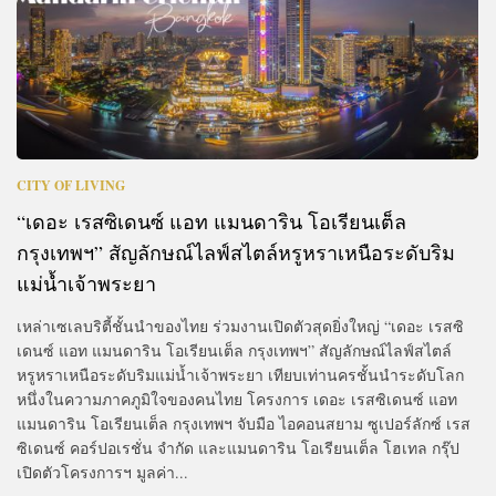
CITY OF LIVING
“เดอะ เรสซิเดนซ์ แอท แมนดาริน โอเรียนเต็ล
กรุงเทพฯ” สัญลักษณ์ไลฟ์สไตล์หรูหราเหนือระดับริม
แม่น้ำเจ้าพระยา
เหล่าเซเลบริตี้ชั้นนำของไทย ร่วมงานเปิดตัวสุดยิ่งใหญ่ “เดอะ เรสซิ
เดนซ์ แอท แมนดาริน โอเรียนเต็ล กรุงเทพฯ” สัญลักษณ์ไลฟ์สไตล์
หรูหราเหนือระดับริมแม่น้ำเจ้าพระยา เทียบเท่านครชั้นนำระดับโลก
หนึ่งในความภาคภูมิใจของคนไทย โครงการ เดอะ เรสซิเดนซ์ แอท
แมนดาริน โอเรียนเต็ล กรุงเทพฯ จับมือ ไอคอนสยาม ซูเปอร์ลักซ์ เรส
ซิเดนซ์ คอร์ปอเรชั่น จำกัด และแมนดาริน โอเรียนเต็ล โฮเทล กรุ๊ป
เปิดตัวโครงการฯ มูลค่า...