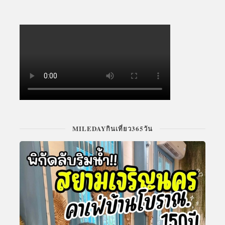
MILEDAYกินเที่ยว365วัน