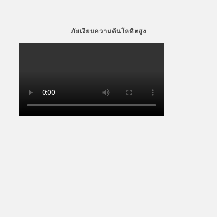
ภัยเงียบความดันโลหิตสูง