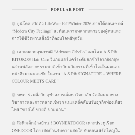
POPULAR POST
ยูนิโคล่ เปิดตัว LifeWear Fall/Winter 2026 ภายใต้คอนเซปต์
“Modern City Feelings” สะท้อนความหลากหลายของผู้คนและ
การใช้ชีวิตผ่านเสื้อผ้าที่ตอบโจทย์ทุกวัน
เสกผมสวยสุขภาพดี “Advance Cabello” เผยโฉม A.S.P®
KITOKO® Hair Care วีแกนแฮร์แคร์ระดับลักชัวรีจากอังกฤษ
ผสานพลังจากธรรมชาติเข้ากับนวัตกรรมที่เข้าใจเส้นผมและ
หนังศีรษะคนเอเชีย ในงาน “A.S.P® SIGNATURE – WHERE
COLOUR MEETS CARE”
ททท. ร่วมมือกับ จุฬาลงกรณ์มหาวิทยาลัย จัดสัมมนาทาง
วิชาการและการตลาดเชิงรุก แนะเคล็ดลับปรับธุรกิจท่องเที่ยว
ไทย “ขายได้ ขายดี ขายนาน”
ถึงคิวเด็กข้างบ้าน!! BOYNEXTDOOR เคาะประตูเรียก
ONEDOOR ไทย เปิดบ้านรับความสดใส กับคอนเสิร์ตใหญ่ใน