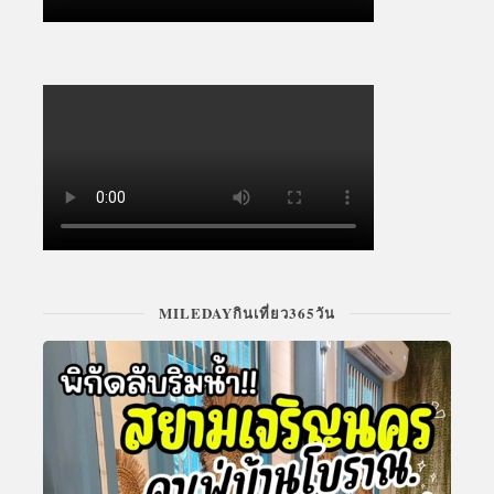
MILEDAYกินเที่ยว365วัน