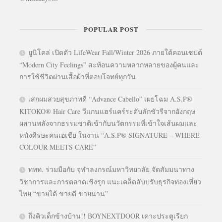
POPULAR POST
ยูนิโคล่ เปิดตัว LifeWear Fall/Winter 2026 ภายใต้คอนเซปต์
“Modern City Feelings” สะท้อนความหลากหลายของผู้คนและ
การใช้ชีวิตผ่านเสื้อผ้าที่ตอบโจทย์ทุกวัน
เสกผมสวยสุขภาพดี “Advance Cabello” เผยโฉม A.S.P®
KITOKO® Hair Care วีแกนแฮร์แคร์ระดับลักชัวรีจากอังกฤษ
ผสานพลังจากธรรมชาติเข้ากับนวัตกรรมที่เข้าใจเส้นผมและ
หนังศีรษะคนเอเชีย ในงาน “A.S.P® SIGNATURE – WHERE
COLOUR MEETS CARE”
ททท. ร่วมมือกับ จุฬาลงกรณ์มหาวิทยาลัย จัดสัมมนาทาง
วิชาการและการตลาดเชิงรุก แนะเคล็ดลับปรับธุรกิจท่องเที่ยว
ไทย “ขายได้ ขายดี ขายนาน”
ถึงคิวเด็กข้างบ้าน!! BOYNEXTDOOR เคาะประตูเรียก