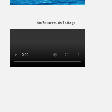
ภัยเงียบความดันโลหิตสูง