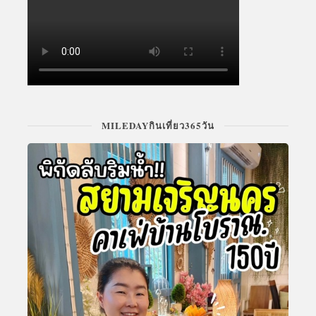
MILEDAYกินเที่ยว365วัน