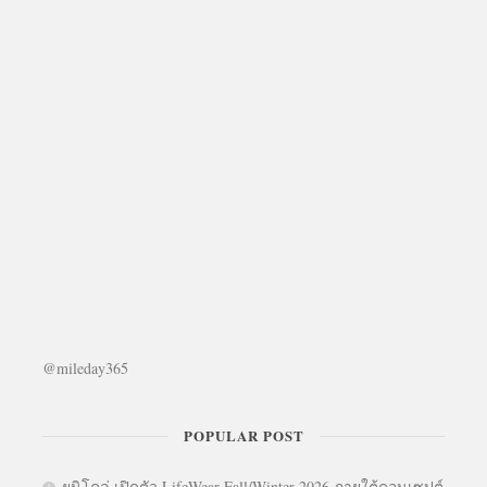
@mileday365
POPULAR POST
ยูนิโคล่ เปิดตัว LifeWear Fall/Winter 2026 ภายใต้คอนเซปต์