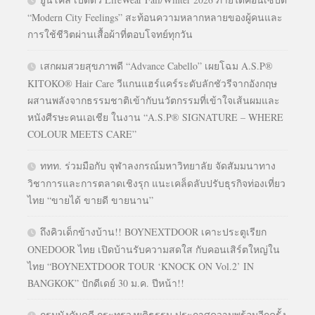
“Modern City Feelings” สะท้อนความหลากหลายของผู้คนและ
การใช้ชีวิตผ่านเสื้อผ้าที่ตอบโจทย์ทุกวัน
เสกผมสวยสุขภาพดี “Advance Cabello” เผยโฉม A.S.P®
KITOKO® Hair Care วีแกนแฮร์แคร์ระดับลักชัวรีจากอังกฤษ
ผสานพลังจากธรรมชาติเข้ากับนวัตกรรมที่เข้าใจเส้นผมและ
หนังศีรษะคนเอเชีย ในงาน “A.S.P® SIGNATURE – WHERE
COLOUR MEETS CARE”
ททท. ร่วมมือกับ จุฬาลงกรณ์มหาวิทยาลัย จัดสัมมนาทาง
วิชาการและการตลาดเชิงรุก แนะเคล็ดลับปรับธุรกิจท่องเที่ยว
ไทย “ขายได้ ขายดี ขายนาน”
ถึงคิวเด็กข้างบ้าน!! BOYNEXTDOOR เคาะประตูเรียก
ONEDOOR ไทย เปิดบ้านรับความสดใส กับคอนเสิร์ตใหญ่ใน
ไทย “BOYNEXTDOOR TOUR ‘KNOCK ON Vol.2’ IN
BANGKOK” ปักดีเดย์ 30 ม.ค. ปีหน้า!!
กรมบังคับคดี กระทรวงยุติธรรม ประกาศความพร้อมอีกครั้ง