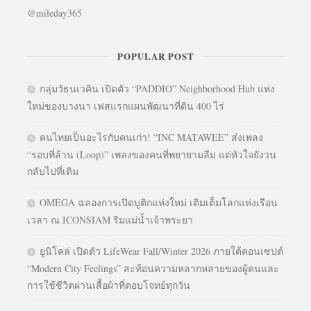
@mileday365
POPULAR POST
กลุ่มวัธนเวคิน เปิดตัว “PADDIO” Neighborhood Hub แห่ง
ใหม่ของบางนา เฟสแรกแผนพัฒนาที่ดิน 400 ไร่
คนไทยเป็นอะไรกับคนเก่า! “INC MATAWEE” ส่งเพลง
“รอบที่ล้าน (Loop)” เพลงของคนที่พยายามลืม แต่หัวใจยังวน
กลับไปที่เดิม
OMEGA ฉลองการเปิดบูติกแห่งใหม่ เติมเต็มโลกแห่งเรือน
เวลา ณ ICONSIAM ริมแม่น้ำเจ้าพระยา
ยูนิโคล่ เปิดตัว LifeWear Fall/Winter 2026 ภายใต้คอนเซปต์
“Modern City Feelings” สะท้อนความหลากหลายของผู้คนและ
การใช้ชีวิตผ่านเสื้อผ้าที่ตอบโจทย์ทุกวัน