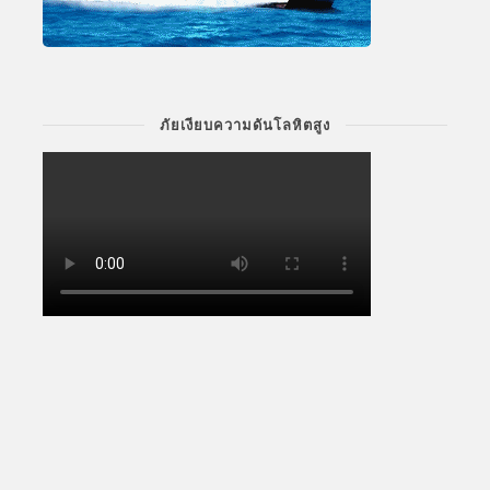
ภัยเงียบความดันโลหิตสูง