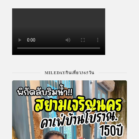
MILEDAYกินเที่ยว365วัน