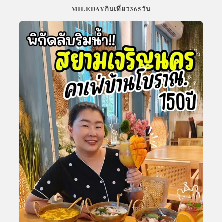
MILEDAYกินเที่ยว365วัน