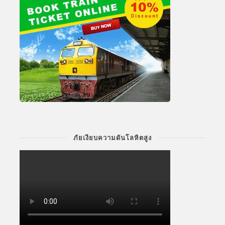
ภัยเงียบความดันโลหิตสูง