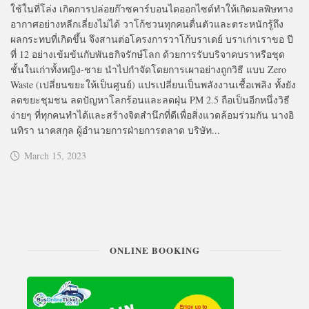
ใช้ในที่โล่ง เกิดการปล่อยก๊าซคาร์บอนไดออกไซด์ทำให้เกิดมลพิษทาง
อากาศอย่างหลีกเลี่ยงไม่ได้ วาโก้ชวนทุกคนตื่นตัวและตระหนักรู้ถึง
ผลกระทบที่เกิดขึ้น จึงสานต่อโครงการวาโก้บราเดย์ บราเก่าเราขอ ปี
ที่ 12 อย่างเข้มข้นกับพันธกิจรักษ์โลก ด้วยการรับบริจาคบราหรือชุด
ชั้นในเก่าทั้งหญิง-ชาย นำไปกำจัดโดยการเผาอย่างถูกวิธี แบบ Zero
Waste (เปลี่ยนขยะให้เป็นศูนย์) แปรเปลี่ยนเป็นพลังงานเชื้อเพลิง ทั้งยัง
ลดขยะชุมชน ลดปัญหาโลกร้อนและลดฝุ่น PM 2.5 ถือเป็นอีกหนึ่งวิธี
ง่ายๆ ที่ทุกคนทำได้และสร้างจิตสำนึกที่ดีเพื่อสิ่งแวดล้อมร่วมกัน นางอิ
นทิรา นาคสกุล ผู้อำนวยการฝ่ายการตลาด บริษัท...
March 15, 2023
ONLINE BOOKING