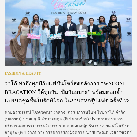
FASHION & BEAUTY
วาโก้ ทำถึงทุกปีกับแฟชันโชว์สุดอลังการ “WACOAL
BRACATION ให้ทุกวัน เป็นวันสบาย” พร้อมตอกย้ำ
แบรนด์ชุดชั้นในรักษ์โลก ในงานสหกรุ๊ปแฟร์ ครั้งที่ 28
นายธรรมรัตน์ โชควัฒนา (กลาง) กรรมการบริษัท ไทยวาโก้ จำกัด
(มหาชน) นายบุญดี อำนวยสกุล (ที่ 4 จากซ้าย) ประธานกรรมการ
บริหารและกรรมการผู้จัดการ ร่วมด้วยคณะผู้บริหาร นายคาสึโนริ นา
กามุระ (ที่ 4 จากขวา) กรรมการรองผู้จัดการ นายประณต เวสารัชวิทย์