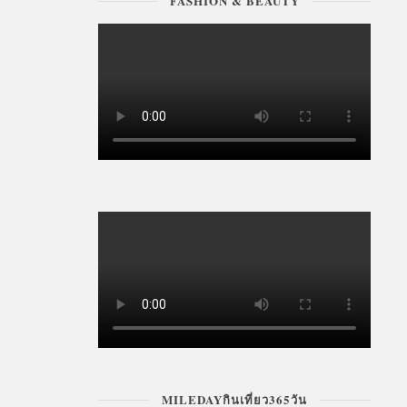
FASHION & BEAUTY
MILEDAYกินเที่ยว365วัน