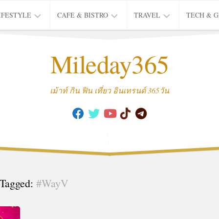
IFESTYLE
CAFE & BISTRO
TRAVEL
TECH & 
IFE
BISTRO
TIEW
Mileday365
HEALTH
THAI
CAFE
HOTEL
INTER
REVIEW
TRIP
เม้าท์ กิน ฟิน เที่ยว อินเทรนด์ 365วัน
MUSIC
&
ARTS
CULTURE
FASHION
&
BEAUTY
Tagged:
#WayV
MOVIE
&
SERIES