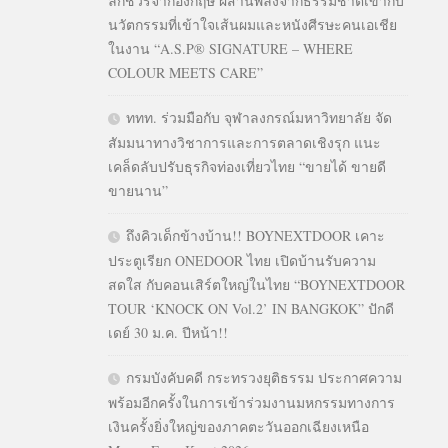
ลักชัวรีจากอังกฤษ ผสานพลังจากธรรมชาติเข้ากับ
นวัตกรรมที่เข้าใจเส้นผมและหนังศีรษะคนเอเชีย
ในงาน “A.S.P® SIGNATURE – WHERE
COLOUR MEETS CARE”
ททท. ร่วมมือกับ จุฬาลงกรณ์มหาวิทยาลัย จัด
สัมมนาทางวิชาการและการตลาดเชิงรุก แนะ
เคล็ดลับปรับธุรกิจท่องเที่ยวไทย “ขายได้ ขายดี
ขายนาน”
ถึงคิวเด็กข้างบ้าน!! BOYNEXTDOOR เคาะ
ประตูเรียก ONEDOOR ไทย เปิดบ้านรับความ
สดใส กับคอนเสิร์ตใหญ่ในไทย “BOYNEXTDOOR
TOUR ‘KNOCK ON Vol.2’ IN BANGKOK” ปักดี
เดย์ 30 ม.ค. ปีหน้า!!
กรมบังคับคดี กระทรวงยุติธรรม ประกาศความ
พร้อมอีกครั้งในการเข้าร่วมงานมหกรรมทางการ
เงินครั้งยิ่งใหญ่ของภาคตะวันออกเฉียงเหนือ