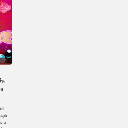
CTIVITIES
&
EVENT
DEAL
ีน
on
าย
หมุด
ทอง