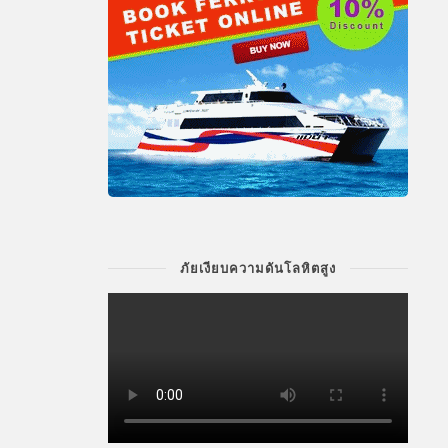
ภัยเงียบความดันโลหิตสูง