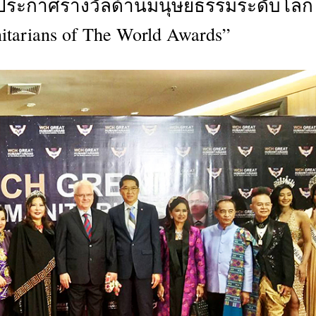
นประกาศรางวัลด้านมนุษยธรรมระดับโลก
CTIVITIES
arians of The World Awards”
&
EVENT
DEAL