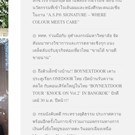
ลักชัวรีจากอังกฤษ ผสานพลังจากธรรมชาติเข้ากับ
นวัตกรรมที่เข้าใจเส้นผมและหนังศีรษะคนเอเชีย
ในงาน “A.S.P® SIGNATURE – WHERE
COLOUR MEETS CARE”
ททท. ร่วมมือกับ จุฬาลงกรณ์มหาวิทยาลัย จัด
สัมมนาทางวิชาการและการตลาดเชิงรุก แนะ
เคล็ดลับปรับธุรกิจท่องเที่ยวไทย “ขายได้ ขายดี
ขายนาน”
ถึงคิวเด็กข้างบ้าน!! BOYNEXTDOOR เคาะ
ประตูเรียก ONEDOOR ไทย เปิดบ้านรับความ
สดใส กับคอนเสิร์ตใหญ่ในไทย “BOYNEXTDOOR
TOUR ‘KNOCK ON Vol.2’ IN BANGKOK” ปักดี
เดย์ 30 ม.ค. ปีหน้า!!
กรมบังคับคดี กระทรวงยุติธรรม ประกาศความ
พร้อมอีกครั้งในการเข้าร่วมงานมหกรรมทางการ
เงินครั้งยิ่งใหญ่ของภาคตะวันออกเฉียงเหนือ