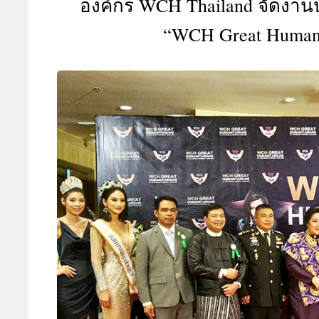
องค์กร WCH Thailand จัดงา
A
“WCH Great Humanit