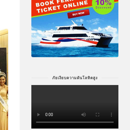
ภัยเงียบความดันโลหิตสูง