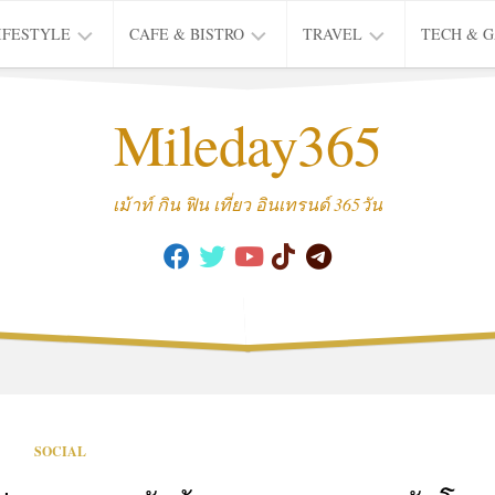
IFESTYLE
CAFE & BISTRO
TRAVEL
TECH & 
IFE
BISTRO
TIEW
Mileday365
HEALTH
THAI
CAFE
HOTEL
INTER
REVIEW
TRIP
เม้าท์ กิน ฟิน เที่ยว อินเทรนด์ 365วัน
MUSIC
&
ARTS
CULTURE
FASHION
&
BEAUTY
MOVIE
SOCIAL
&
SERIES