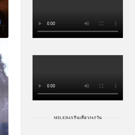
FASHION & BEAUTY
MILEDAYกินเที่ยว365วัน