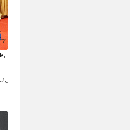
s,
งขึ้น