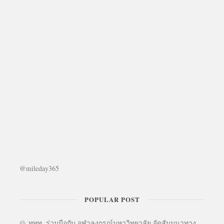
@mileday365
POPULAR POST
ททท. ร่วมมือกับ จุฬาลงกรณ์มหาวิทยาลัย จัดสัมมนาทาง