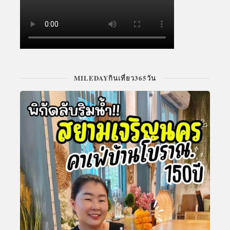
MILEDAYกินเที่ยว365วัน