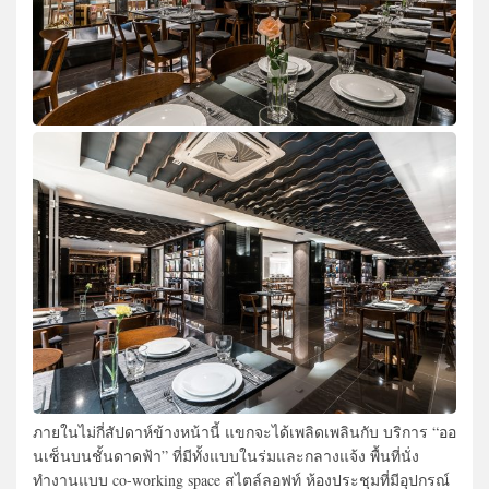
ภายในไม่กี่สัปดาห์ข้างหน้านี้ แขกจะได้เพลิดเพลินกับ บริการ “ออ
นเซ็นบนชั้นดาดฟ้า” ที่มีทั้งแบบในร่มและกลางแจ้ง พื้นที่นั่ง
ทำงานแบบ co-working space สไตล์ลอฟท์ ห้องประชุมที่มีอุปกรณ์