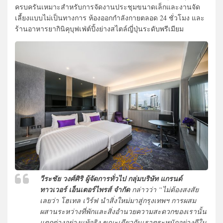
ครบครันเหมาะสำหรับการจัดงานประชุมขนาดเล็กและงานจัด
เลี้ยงแบบไม่เป็นทางการ ห้องออกกำลังกายตลอด 24 ชั่วโมง และ
ร้านอาหารยากินิคุบุฟเฟ่ต์ปิ้งย่างสไตล์ญี่ปุ่นระดับพรีเมียม
วีระชัย วงศ์ศิริ ผู้จัดการทั่วไป กลุ่มบริษัท แกรนด์
ทาวเวอร์ เอ็นเตอร์ไพรส์ จำกัด
กล่าวว่า “ไม่ต้องสงสัย
เลยว่า โฮเทล เวิร์ฟ นำสิ่งใหม่มาสู่กรุงเทพฯ การผสม
ผสานระหว่างที่พักและสิ่งอำนวยความสะดวกของเรานั้น
แตกต่างอย่างแท้จริง ขณะเดียวกันเราตระหนักอย่างดีใน