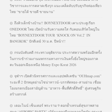
วิชาการและการตลาดเชิงรุก แนะเคล็ดลับปรับธุรกิจท่องเที่ยว
ไทย “ขายได้ ขายดี ขายนาน”
ถึงคิวเด็กข้างบ้าน!! BOYNEXTDOOR เคาะประตูเรียก
ONEDOOR ไทย เปิดบ้านรับความสดใส กับคอนเสิร์ตใหญ่ใน
ไทย “BOYNEXTDOOR TOUR ‘KNOCK ON Vol.2’ IN
BANGKOK” ปักดีเดย์ 30 ม.ค. ปีหน้า!!
กรมบังคับคดี กระทรวงยุติธรรม ประกาศความพร้อมอีกครั้ง
ในการเข้าร่วมงานมหกรรมทางการเงินครั้งยิ่งใหญ่ของภาค
ตะวันออกเฉียงเหนือ Money Expo Korat 2026
จุฬาฯ เปิดตัวนิทรรศการและแอปพลิเคชัน “OUHmap.com”
ระยะที่ 2 ปักหมุดย่านไชน่าทาวน์–บรรทัดทอง–สามย่าน เชื่อม
โยงมรดกเมืองสามัญด้าน “อาหาร–พื้นที่ศักดิ์สิทธิ์” สู่เศรษฐกิจ
สร้างสรรค์
เดอะไนน์ เซ็นเตอร์ พระราม 9 ตอกย้ำเทรนด์สุขภาพสาย
สนุก ‘AEROBIC PARTY’ เบิร์นแคลอรีเผาผลาญไขมัน กระแส