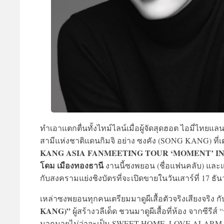
ทำเอาแตกตื่นทั้งไทม์ไลน์เมื่อผู้จัดสุดฮอต ไอมี่ไท
สามีแห่งชาติแดนกิมจิ อย่าง ซงคัง (SONG KANG) ที
KANG ASIA FANMEETING TOUR ‘MOMENT’ I
โดม เมืองทองธานี
งานนี้ซงพยอน (ชื่อแฟนคลับ) และแฟ
กับสงครามแย่งชิงบัตรที่จะเปิดขายในวันเสาร์ที่ 17 ธัน
เหล่าซงพยอนทุกคนเตรียมมาดูผีเสื้อตัวจริงเสียงจริง 
KANG)”
ผู้สร้างวลีเด็ด ชวนมาดูผีเสื้อที่ห้อง จากซีรีส์ 
มากมายไม่ว่าจะเป็น SWEET HOME, LOVE ALARM SEAS