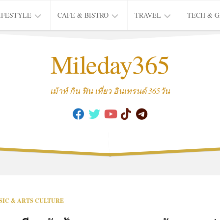
IFESTYLE
CAFE & BISTRO
TRAVEL
TECH & 
IFE
BISTRO
TIEW
Mileday365
HEALTH
THAI
CAFE
HOTEL
INTER
REVIEW
TRIP
เม้าท์ กิน ฟิน เที่ยว อินเทรนด์ 365วัน
MUSIC
&
ARTS
CULTURE
FASHION
&
BEAUTY
MOVIE
SIC & ARTS CULTURE
&
SERIES