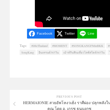
Facebook
Twitter
Line
Tags:
#iMeThailand
#MOMENT
#SONGKANGFMinBKK
SongKang
อินเทรนด์365วัน
เม้าท์กินฟินเที่ยวไลฟ์สไตล์365วัน
PREVIOUS POST
HERMAIONIE สวยอัพโหงวเฮ้ง ราศีผ่อง ปลุกพลังใน
คุณ โดย อ. เกรซ ธนบงกซ