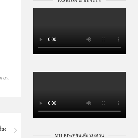
FASHION & BEAUTY
2022
่ยง
MILEDAYกินเที่ยว365วัน