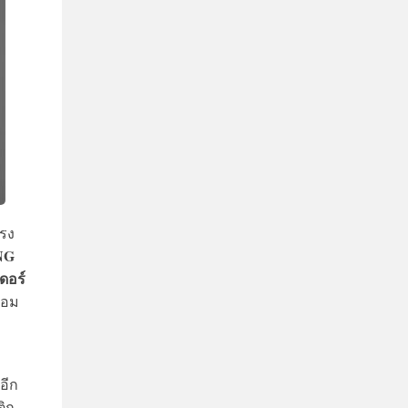
แรง
NG
ดอร์
้อม
งอีก
ิก