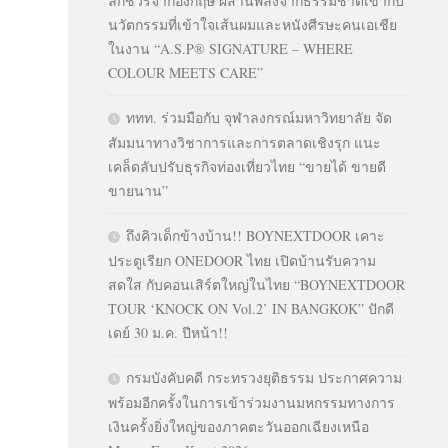
ลักชัวรีจากอังกฤษ ผสานพลังจากธรรมชาติเข้ากับ
นวัตกรรมที่เข้าใจเส้นผมและหนังศีรษะคนเอเชีย
ในงาน “A.S.P® SIGNATURE – WHERE
COLOUR MEETS CARE”
ททท. ร่วมมือกับ จุฬาลงกรณ์มหาวิทยาลัย จัด
สัมมนาทางวิชาการและการตลาดเชิงรุก แนะ
เคล็ดลับปรับธุรกิจท่องเที่ยวไทย “ขายได้ ขายดี
ขายนาน”
ถึงคิวเด็กข้างบ้าน!! BOYNEXTDOOR เคาะ
ประตูเรียก ONEDOOR ไทย เปิดบ้านรับความ
สดใส กับคอนเสิร์ตใหญ่ในไทย “BOYNEXTDOOR
TOUR ‘KNOCK ON Vol.2’ IN BANGKOK” ปักดี
เดย์ 30 ม.ค. ปีหน้า!!
กรมบังคับคดี กระทรวงยุติธรรม ประกาศความ
พร้อมอีกครั้งในการเข้าร่วมงานมหกรรมทางการ
เงินครั้งยิ่งใหญ่ของภาคตะวันออกเฉียงเหนือ