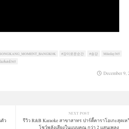
#SONGKANG_MOMENT_BANGKOK
#강이로운순간
#송강
Mileday365
ไมล์เดย์365
December 9, 
NEXT POST
ตัว
รีวิว R&B Karaoke สาขาสาทร ปาร์ตี้คาราโอเกะสุดเหวี
โชว์พลังเสียงในแบบคุณ กว่า 2 แสนเพลง