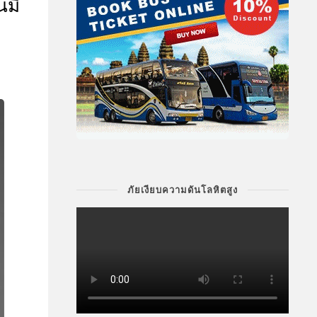
นมี
7
ภัยเงียบความดันโลหิตสูง