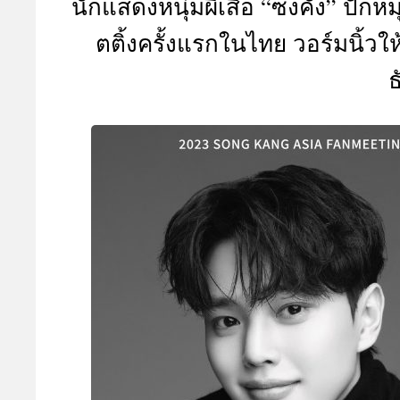
นักแสดงหนุ่มผีเสื้อ “ซงคัง” ปั
A
ตติ้งครั้งแรกในไทย วอร์มนิ้ว
ธ