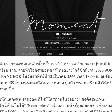
ยแลนด์ ประกาศงานแฟนมีตติ้งครั้งแรกในไทยของ นักแสดงหนุ่มเสน่ห์
2023 SO
่เตรียมมาละลายหัวใจซงพยอนชาวไทยอย่างใกล้ชิดที่งาน
N BANGKOK
ในวันอาทิตย์ที่ 12 มีนาคม 2566 เวลา 18.00 น. ณ ธันเ
นๆ ซีรีส์ของหนุ่มซงคังไม่ควรพลาด บุ๊คคิว พร้อมเตรียมตัวให้พร
วาคมนี้!!
“ซงคัง (SONG
กับนักแสดงหนุ่มสุดฮอต ที่ไม่มีใครต้านไหวอย่าง
“รักนี้ห้ามไม่ได้” (Nevertheless) หรือผลงานซีรีส์สุดฮิตที่สร้างชื่อเสีย
ON 1 – 2 (แอปเลิฟเตือนรัก) และผลงานล่าสุดกับซีรีส์โรแมนต