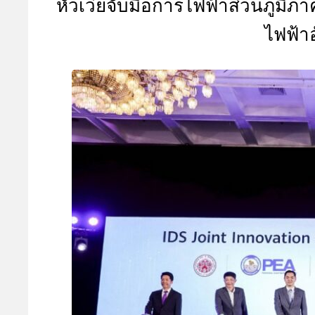
หัวเว่ยจับมือการไฟฟ้าส่วนภูมิภ
A
ไฟฟ้าอ