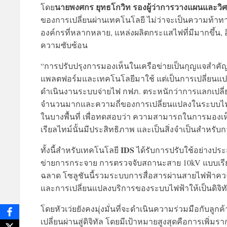
นายพงศกร ยุทธโกวิท รองผู้ว่าการวางแผนและวิ
โดย
ของการเปลี่ยนผ่านเทคโนโลยี ไม่ว่าจะเป็นความท้า
องค์กรที่หลากหลาย, แหล่งผลิตกระแสไฟที่มีมากขึ้น, 
ความซับซ้อน
“การปรับปรุงการมองเห็นในเครือข่ายเป็นกุญแจสำคัญ
แพลตฟอร์มและเทคโนโลยีมาใช้ แต่เป็นการเปลี่ยนแ
ดำเนินงานระบบจ่ายไฟ กฟภ. ตระหนักว่าการแลกเปลี่ยนข
จำนวนมากและความถี่ของการเปลี่ยนแปลงในระบบไฟฟ้า
ในบางพื้นที่ เพื่อทดสอบว่า ความสามารถในการมอง
เรียลไทม์นั้นมีประสิทธิภาพ และเป็นสิ่งจำเป็นสำหรั
IDS
ทั้งนี้สำหรับเทคโนโลยี
ได้รับการปรับใช้อย่างปร
ข่ายการกระจาย การตรวจจับสถานะสาย 10kV แบบเรี
ฉลาด โซลูชันนี้รวมระบบการสื่อสารผ่านสายไฟฟ้าความเร
และการเปลี่ยนแปลงบริการของระบบไฟฟ้าให้เป็นดิจิทัลท
โดยหัวเว่ยยังคงมุ่งมั่นที่จะดำเนินความร่วมมือกับลูก
เปลี่ยนผ่านสู่ดิจิทัล โดยมีเป้าหมายสูงสุดคือการเพิ่ม