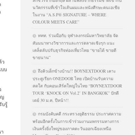
ลักชัวรีจากอังกฤษ ผสานพลังจากธรรมชาติเข้ากับ
ค
นวัตกรรมที่เข้าใจเส้นผมและหนังศีรษะคนเอเชีย
ก
ในงาน “A.S.P® SIGNATURE – WHERE
COLOUR MEETS CARE”
ททท. ร่วมมือกับ จุฬาลงกรณ์มหาวิทยาลัย จัด
สัมมนาทางวิชาการและการตลาดเชิงรุก แนะ
เคล็ดลับปรับธุรกิจท่องเที่ยวไทย “ขายได้ ขายดี
ขายนาน”
้ว
แบบ
ถึงคิวเด็กข้างบ้าน!! BOYNEXTDOOR เคาะ
ประตูเรียก ONEDOOR ไทย เปิดบ้านรับความ
สดใส กับคอนเสิร์ตใหญ่ในไทย “BOYNEXTDOOR
อ
TOUR ‘KNOCK ON Vol.2’ IN BANGKOK” ปักดี
าญ
เดย์ 30 ม.ค. ปีหน้า!!
บรู้
กรมบังคับคดี กระทรวงยุติธรรม ประกาศความ
พร้อมอีกครั้งในการเข้าร่วมงานมหกรรมทางการ
เงินครั้งยิ่งใหญ่ของภาคตะวันออกเฉียงเหนือ
นา