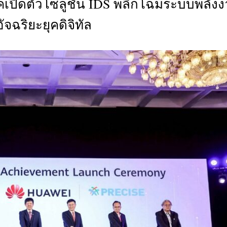
าคเปิดตัวโซลูชัน IDS พลิกโฉมระบบพลัง
CTIVITIES
ัจฉริยะยุคดิจิทัล
&
EVENT
DEAL