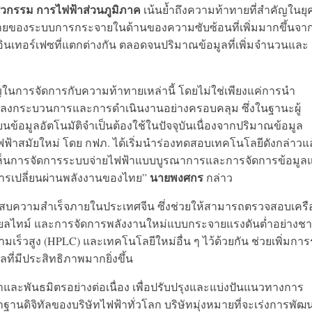
ศวกรรม การไฟฟ้าส่วนภูมิภาค
เน้นย้ำถึงความท้าทายที่สำคัญในยุ
ทายของระบบการกระจายในด้านของความซับซ้อนที่เพิ่มมากขึ้นจา
อินเทอร์เฟซที่แตกต่างกัน ตลอดจนปริมาณข้อมูลที่เพิ่มจำนวนและ
ในการจัดการกับความท้าทายเหล่านี้ โดยไม่ใช่เพียงแค่การนำ
ปลงกระบวนการและการดำเนินงานอย่างครอบคลุม ซึ่งในฐานะผู้
้อมูลอัตโนมัติจำเป็นต้องใช้ในปัจจุบันเนื่องจากปริมาณข้อมูล
สมัยใหม่ โดย กฟภ. ได้เริ่มนำร่องทดสอบเทคโนโลยีดังกล่าวแล
เห็นการจัดการระบบจ่ายไฟฟ้าแบบบูรณาการและการจัดการข้อมูล
นายพงศกร
บการเปลี่ยนผ่านพลังงานของไทย”
กล่าว
ะสบความสําเร็จภายในประเทศจีน ซึ่งช่วยให้สามารถตรวจสอบเครื
ยลไทม์ และการจัดการพลังงานใหม่แบบกระจายแรงดันต่ำอย่างช
็วสูง (HPLC) และเทคโนโลยีใหม่อื่น ๆ ไว้ด้วยกัน ช่วยเพิ่มการรั
ี่มีประสิทธิภาพมากยิ่งขึ้น
ค้าและพันธมิตรอย่างต่อเนื่อง เพื่อปรับปรุงและแบ่งปันแนวทางการ
รากฐานดิจิทัลของบริษัทไฟฟ้าทั่วโลก บริษัทมุ่งหมายที่จะเร่งการพัฒ