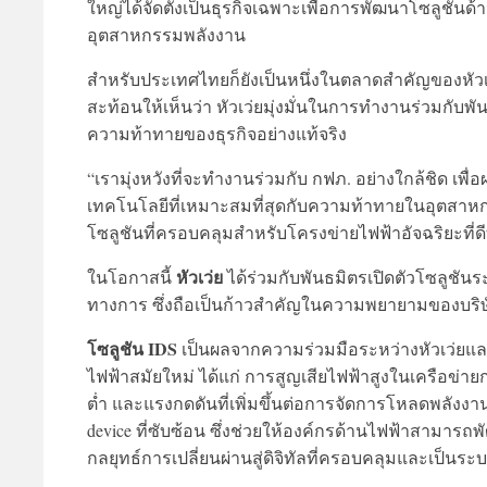
ใหญ่ได้จัดตั้งเป็นธุรกิจเฉพาะเพื่อการพัฒนาโซลูชั
อุตสาหกรรมพลังงาน
สำหรับประเทศไทยก็ยังเป็นหนึ่งในตลาดสำคัญของหัว
สะท้อนให้เห็นว่า หัวเว่ยมุ่งมั่นในการทำงานร่วมก
ความท้าทายของธุรกิจอย่างแท้จริง
“เรามุ่งหวังที่จะทํางานร่วมกับ กฟภ. อย่างใกล้ชิด เ
เทคโนโลยีที่เหมาะสมที่สุดกับความท้าทายในอุตสาห
โซลูชันที่ครอบคลุมสําหรับโครงข่ายไฟฟ้าอัจฉริยะที่ดีท
หัวเว่ย
ในโอกาสนี้
ได้ร่วมกับพันธมิตรเปิดตัวโซลูชันระบ
ทางการ ซึ่งถือเป็นก้าวสำคัญในความพยายามของบริษั
โซลูชัน IDS
เป็นผลจากความร่วมมือระหว่างหัวเว่ยและ
ไฟฟ้าสมัยใหม่ ได้แก่ การสูญเสียไฟฟ้าสูงในเครือข่
ต่ำ และแรงกดดันที่เพิ่มขึ้นต่อการจัดการโหลดพลังงา
device ที่ซับซ้อน ซึ่งช่วยให้องค์กรด้านไฟฟ้าสามา
กลยุทธ์การเปลี่ยนผ่านสู่ดิจิทัลที่ครอบคลุมและเป็นระ