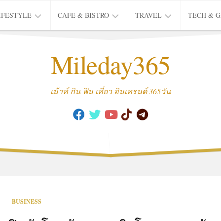
IFESTYLE
CAFE & BISTRO
TRAVEL
TECH & 
IFE
BISTRO
TIEW
Mileday365
HEALTH
THAI
CAFE
HOTEL
INTER
REVIEW
TRIP
เม้าท์ กิน ฟิน เที่ยว อินเทรนด์ 365วัน
MUSIC
&
ARTS
CULTURE
FASHION
&
BEAUTY
MOVIE
BUSINESS
&
SERIES