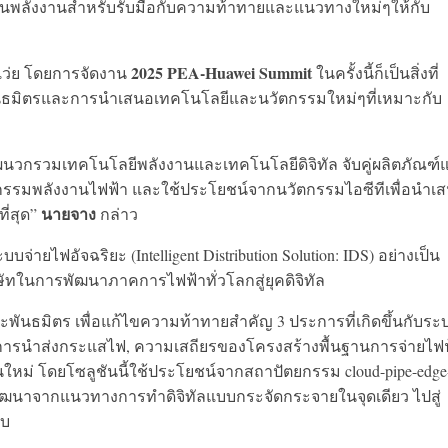
นด้านพลังงานสำหรับรับมือกับความท้าทายและแนวทางใหม่ๆให้กับ
2025 PEA-Huawei Summit
เว่ย โดยการจัดงาน
ในครั้งนี้ก็เป็นสิ่งที่
ับพันธมิตรและการนำเสนอเทคโนโลยีและนวัตกรรมใหม่ๆที่เหมาะกับ
พื่อผนวกรวมเทคโนโลยีพลังงานและเทคโนโลยีดิจิทัล จับคู่ผลิตภัณฑ์
กรรมพลังงานไฟฟ้า และใช้ประโยชน์จากนวัตกรรมไอซีทีเพื่อนําเ
นายจาง
ี่สุด”
กล่าว
บจ่ายไฟอัจฉริยะ (Intelligent Distribution Solution: IDS) อย่างเป็น
ทในการพัฒนาภาคการไฟฟ้าทั่วโลกสู่ยุคดิจิทัล
พันธมิตร เพื่อแก้ไขความท้าทายสำคัญ 3 ประการที่เกิดขึ้นกับระ
ายการนำส่งกระแสไฟ, ความเสถียรของโครงสร้างพื้นฐานการจ่ายไฟฟ้
นใหม่ โดยโซลูชันนี้ใช้ประโยชน์จากสถาปัตยกรรม cloud-pipe-edge
รถพัฒนาจากแนวทางการทำดิจิทัลแบบกระจัดกระจายในจุดเดียว ไปสู่
บบ