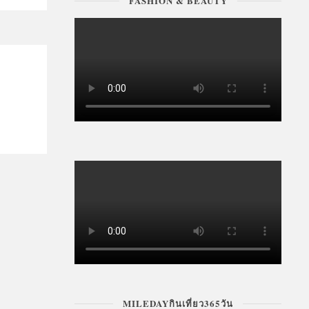
FASHION & BEAUTY
MILEDAYกินเที่ยว365วัน