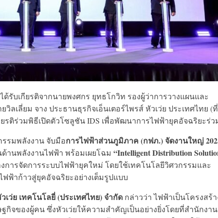
ด้รับเกียรติจากนายพงศกร ยุทธโกวิท รองผู้ว่าการวางแผนและ
วิลเลี่ยม จาง ประธานธุรกิจเอ็นเตอร์ไพรส์ หัวเว่ย ประเทศไทย (ที่
รติร่วมพิธีเปิดตัวโซลูชัน IDS เพื่อพัฒนาการไฟฟ้ายุคอัจฉริยะร่ว
การไฟฟ้าส่วนภูมิภาค (กฟภ.) จัดงานใหญ่ 202
รรมพลังงาน จับมือ
“Intelligent Distribution Soluti
ด้านพลังงานไฟฟ้า พร้อมเผยโฉม
งการจัดการระบบไฟฟ้ายุคใหม่ โดยใช้เทคโนโลยีวิศวกรรมและ
ฟ้าก้าวสู่ยุคอัจฉริยะอย่างเต็มรูปแบบ
หัวเว่ย เทคโนโลยี่ (ประเทศไทย) จำกัด
กล่าวว่า ไฟฟ้าเป็นโครงสร้าง
ิจของผู้คน ซึ่งหัวเว่ยให้ความสำคัญเป็นอย่างยิ่งโดยที่สำนักงาน