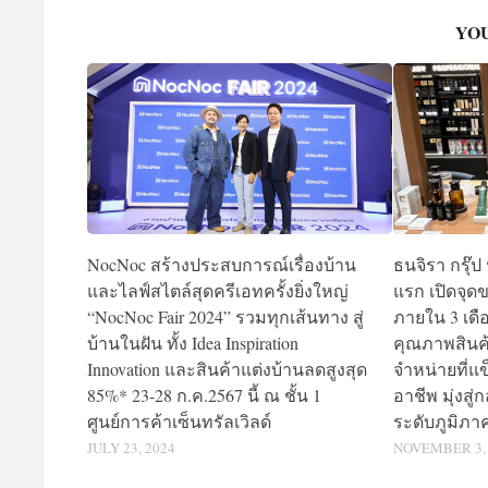
YOU
NocNoc สร้างประสบการณ์เรื่องบ้าน
ธนจิรา กรุ๊
และไลฟ์สไตล์สุดครีเอทครั้งยิ่งใหญ่
แรก เปิดจุด
“NocNoc Fair 2024” รวมทุกเส้นทาง สู่
ภายใน 3 เดื
บ้านในฝัน ทั้ง Idea Inspiration
คุณภาพสินค
Innovation และสินค้าแต่งบ้านลดสูงสุด
จำหน่ายที่แ
85%* 23-28 ก.ค.2567 นี้ ณ ชั้น 1
อาชีพ มุ่งสู่
ศูนย์การค้าเซ็นทรัลเวิลด์
ระดับภูมิภา
JULY 23, 2024
NOVEMBER 3,