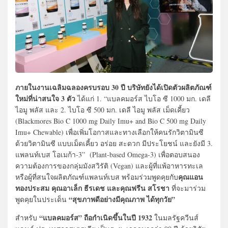
ภายในงานเฉลิมฉลองครบรอบ 30 ปี บริษัทยังได้เปิดตัวผลิตภัณฑ์
ใหม่ที่น่าสนใจ 3 ตัว
ได้แก่ 1. “แบลคมอร์ส ไบโอ ซี 1000 มก. เดลี
ไอมู พลัส และ 2. ไบโอ ซี 500 มก. เดลี ไอมู พลัส เม็ดเคี้ยว
(Blackmores Bio C 1000 mg Daily Imu+ and Bio C 500 mg Daily
Imu+ Chewable) เพื่อเพิ่มโอกาสและทางเลือกให้คนรักวิตามินซี
ด้วยวิตามินซี แบบเม็ดเคี้ยว อร่อย สะดวก มีประโยชน์ และยังมี 3.
แพลนท์เบส โอเมก้า-3” (Plant-based Omega-3) เพื่อตอบสนอง
ความต้องการของกลุ่มมังสวิรัติ (Vegan) และผู้ที่แพ้อาหารทะเล
คุณแอน
หรือผู้ที่สนใจผลิตภัณฑ์แพลนท์เบส พร้อมร่วมพูดคุยกับ
ทองประสม คุณอาเล็ก ธีรเดช และคุณฟรีน สโรชา
ที่จะมาร่วม
“สุขภาพดีอย่างมีคุณภาพ ได้ทุกวัย”
พูดคุยในประเด็น
“แบลคมอร์ส” ถือกำเนิดขึ้นในปี 1932
สำหรับ
ในมลรัฐควีนส์