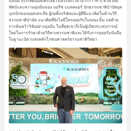
แลนด์ ประเทศออสเตรเลีย เป็นระยะเวลามากว่า 90 ปี ด้วยวิสัย
ทัศน์และความมุ่งมั่นของ มอริซ แบลคมอร์ นักธรรมชาติบำบัดยุค
บุกเบิกของออสเตรเลีย ผู้ก่อตั้งบริษัทและผู้ที่มีแนวคิดในด้านวิถี
ธรรมชาติบำบัด แนวคิดที่ยังไม่มีใครยอมรับในขณะนั้น แต่ด้วย
การค้นคว้าวิจัยอย่างมุ่งมั่น ในที่สุดเขาก็เป็นผู้เปิดประสบการณ์
ใหม่ในการรักษาด้วยวิถีทางธรรมชาติและได้รับการยอมรับนับถือ
ในฐานะบิดาแห่งหลักโภชนศาสตร์ธรรมชาติวิทยา