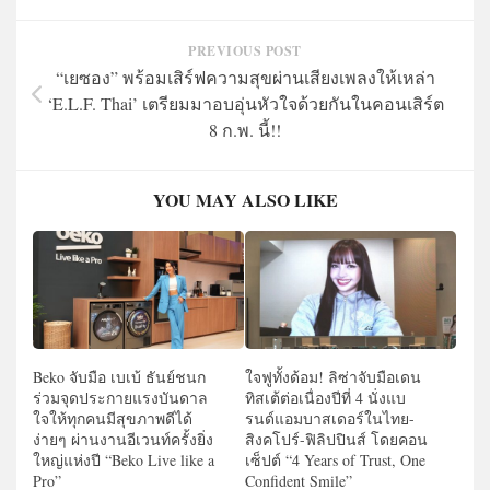
PREVIOUS POST
“เยซอง” พร้อมเสิร์ฟความสุขผ่านเสียงเพลงให้เหล่า
‘E.L.F. Thai’ เตรียมมาอบอุ่นหัวใจด้วยกันในคอนเสิร์ต
8 ก.พ. นี้!!
YOU MAY ALSO LIKE
Beko จับมือ เบเบ้ ธันย์ชนก
ใจฟูทั้งด้อม! ลิซ่าจับมือเดน
ร่วมจุดประกายแรงบันดาล
ทิสเต้ต่อเนื่องปีที่ 4 นั่งแบ
ใจให้ทุกคนมีสุขภาพดีได้
รนด์แอมบาสเดอร์ในไทย-
ง่ายๆ ผ่านงานอีเวนท์ครั้งยิ่ง
สิงคโปร์-ฟิลิปปินส์ โดยคอน
ใหญ่แห่งปี “Beko Live like a
เซ็ปต์ “4 Years of Trust, One
Pro”
Confident Smile”