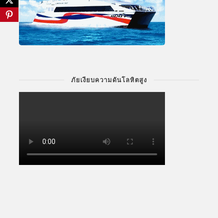
ภัยเงียบความดันโลหิตสูง