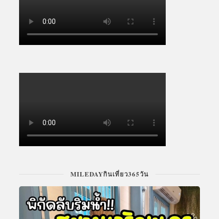
MILEDAYกินเที่ยว365วัน