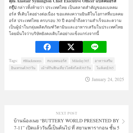
คุณ Alastair Symington Chief Executive Officer แบลคมอร์ส
กรุ๊ป
กล่าวทิ้งท้ายว่า ประเทศไทย เป็นตลาดสำคัญของแบลคม
อร์ส ที่เติบโตอย่างต่อเนื่อง ขอแสดงความยินดีในโอกาสที่แบลคม
อร์ส ประเทศไทย ครบรอบ 30 ปี ตอกย้ำถึงความสำเร็จและความ
เป็นผู้นำในกลุ่มผลิตภัณฑ์วิตามินและอาหารเสริมในประเทศไทย
โดยมั่นใจว่าบริษัทยังคงเติบโตอย่างแข็งแกร่งจากนี้
Tags:
#Blackmores
#แบลคมอร์ส
Mileday365
อาหารเสริม
อินเทรนด์365วัน
เม้าท์กินฟินเที่ยวไลฟ์สไตล์365วัน
ไมล์เดย์365
January 24, 2025
NEXT POST
บ้านน้องเนย “BUTTERY WORLD PRESENTED BY
7-11” เปิดแล้ววันนี้เป็นต้นไป ที่ สยามพารากอน ชั้น 5