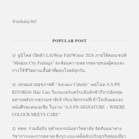
@mileday365
POPULAR POST
ยูนิโคล่ เปิดตัว LifeWear Fall/Winter 2026 ภายใต้คอนเซปต์
“Modern City Feelings” สะท้อนความหลากหลายของผู้คนและ
การใช้ชีวิตผ่านเสื้อผ้าที่ตอบโจทย์ทุกวัน
เสกผมสวยสุขภาพดี “Advance Cabello” เผยโฉม A.S.P®
KITOKO® Hair Care วีแกนแฮร์แคร์ระดับลักชัวรีจากอังกฤษ
ผสานพลังจากธรรมชาติเข้ากับนวัตกรรมที่เข้าใจเส้นผมและ
หนังศีรษะคนเอเชีย ในงาน “A.S.P® SIGNATURE – WHERE
COLOUR MEETS CARE”
ททท. ร่วมมือกับ จุฬาลงกรณ์มหาวิทยาลัย จัดสัมมนาทาง
วิชาการและการตลาดเชิงรุก แนะเคล็ดลับปรับธุรกิจท่องเที่ยว