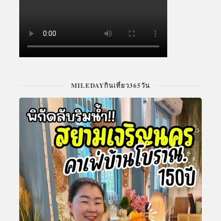
MILEDAYกินเที่ยว365วัน