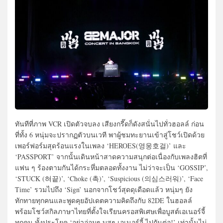
ทันทีที่ภาพ VCR เปิดตัวจบลง เสียงกรี๊ดก็ดังสนั่นไปทั่วฮอลล์ ก่อน
ที่ทั้ง 6 หนุ่มจะปรากฏตัวบนเวที พาผู้ชมทะยานเข้าสู่โชว์เปิดด้วย
เพอร์ฟอร์มสุดร้อนแรงในเพลง ‘HEROES(영웅호걸)’ และ
‘PASSPORT’ จากนั้นเดินหน้าสาดความสนุกต่อเนื่องกับเพลงฮิตที่
แฟน ๆ ร้องตามกันได้กระหึ่มตลอดทั้งงาน ไม่ว่าจะเป็น ‘GOSSIP’,
‘STUCK (혀끝)’, ‘Choke (촉)’, ‘Suspicious (의심스러워)’, ‘Face
Time’ รวมไปถึง ‘Sign’ นอกจากโชว์สุดดุเดือดแล้ว หนุ่มๆ ยัง
ทักทายทุกคนและพูดคุยอัปเดตความคิดถึงกับ 82DE ในฮอลล์
พร้อมโชว์สกิลภาษาไทยที่ตั้งใจเรียนครอสพิเศษเพื่อบูสต์เอเนอร์จี้
ทุกคน ทั้งประโยค ‘อย่าอ่อมๆ บูสๆ เอเนอร์จี้ ไปกันต่อ!’ เท่านั้นไม่