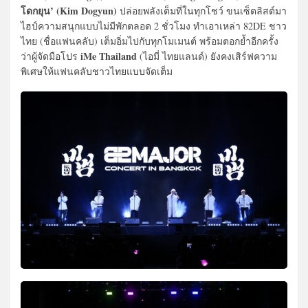
โดกยุน’ (Kim Dogyun)
ปล่อยพลังเต็มที่ในทุกโชว์ ขนเซ็ตลิสต์มา
ไฮป์ความสนุกแบบไม่มีพักตลอด 2 ชั่วโมง ทำเอาเหล่า 82DE ชาว
ไทย (ชื่อแฟนคลับ) เต็มอิ่มไปกับทุกโมเมนต์ พร้อมตอกย้ำอีกครั้ง
iMe Thailand
ว่าผู้จัดมือโปร
(ไอมี่ ไทยแลนด์) ยังคงเสิร์ฟความ
พิเศษให้แฟนคลับชาวไทยแบบจัดเต็ม