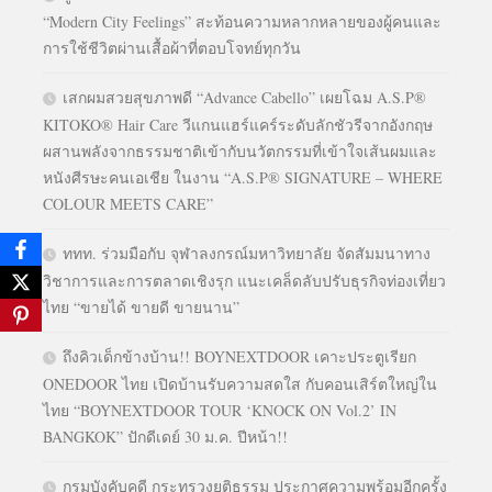
“Modern City Feelings” สะท้อนความหลากหลายของผู้คนและ
การใช้ชีวิตผ่านเสื้อผ้าที่ตอบโจทย์ทุกวัน
เสกผมสวยสุขภาพดี “Advance Cabello” เผยโฉม A.S.P®
KITOKO® Hair Care วีแกนแฮร์แคร์ระดับลักชัวรีจากอังกฤษ
ผสานพลังจากธรรมชาติเข้ากับนวัตกรรมที่เข้าใจเส้นผมและ
หนังศีรษะคนเอเชีย ในงาน “A.S.P® SIGNATURE – WHERE
COLOUR MEETS CARE”
ททท. ร่วมมือกับ จุฬาลงกรณ์มหาวิทยาลัย จัดสัมมนาทาง
วิชาการและการตลาดเชิงรุก แนะเคล็ดลับปรับธุรกิจท่องเที่ยว
ไทย “ขายได้ ขายดี ขายนาน”
ถึงคิวเด็กข้างบ้าน!! BOYNEXTDOOR เคาะประตูเรียก
ONEDOOR ไทย เปิดบ้านรับความสดใส กับคอนเสิร์ตใหญ่ใน
ไทย “BOYNEXTDOOR TOUR ‘KNOCK ON Vol.2’ IN
BANGKOK” ปักดีเดย์ 30 ม.ค. ปีหน้า!!
กรมบังคับคดี กระทรวงยุติธรรม ประกาศความพร้อมอีกครั้ง