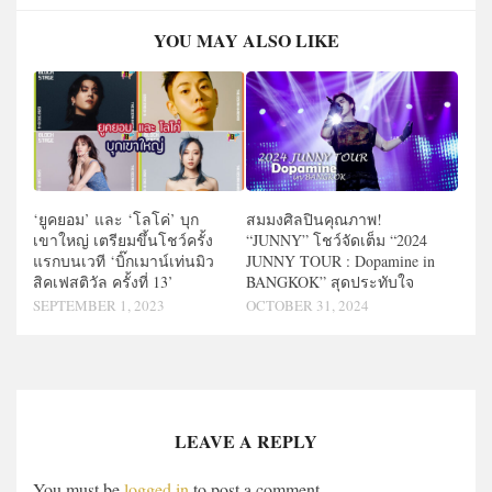
YOU MAY ALSO LIKE
‘ยูคยอม’ และ ‘โลโค่’ บุก
สมมงศิลปินคุณภาพ!
เขาใหญ่ เตรียมขึ้นโชว์ครั้ง
“JUNNY” โชว์จัดเต็ม “2024
แรกบนเวที ‘บิ๊กเมาน์เท่นมิว
JUNNY TOUR : Dopamine in
สิคเฟสติวัล ครั้งที่ 13’
BANGKOK” สุดประทับใจ
SEPTEMBER 1, 2023
OCTOBER 31, 2024
LEAVE A REPLY
You must be
logged in
to post a comment.