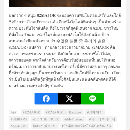
82MAJOR
นอกจาก 6 หนุ่ม
จะมอบความฟินในคอนเสิร์ตและใกล้
ชิดยิ่งกว่า Close Friends แล้ว อีกหนึ่งไฮไลต์ที่แฟนๆ เป็นฝ่ายสร้าง
ความประทับใจกลับคืน คือโปรเจกต์สุดพิเศษจาก 82DE ชาวไทย
ที่ตั้งใจเตรียมมาเซอร์ไพรส์และส่งพลังใจให้ศิลปินด้วยป้าย
แบนเนอร์เขียนข้อความว่า 수많은 별들 중 우리의 별은
82MAJOR (แปลว่า : ท่ามกลางดวงดาวมากมาย 82MAJOR คือ
ดวงดาวของพวกเรา) หนุ่มๆ ถึงกับเก็บอาการซาบซึ้งไว้ไม่อยู่
กล่าวขอบคุณจากใจสำหรับการต้อนรับอันอบอุ่นที่มอบให้เสมอ
พร้อมเผยว่าการกลับมาประเทศไทยครั้งนี้มีความสุขมากๆ ก่อนจะ
ทิ้งท้ายคำสัญญาเป็นภาษาไทยว่า ‘เจอกันใหม่ที่ไทยนะครับ’ เรียก
ว่าเป็นโมเมนต์ฟีลกู๊ดที่ฟูลฟีลทั้งศิลปินและแฟนคลับทุกคนที่ได้
มาสร้างความทรงจำดีๆ ร่วมกัน
Tags:
#82MAJOR
#82MAJOR_in_Bangkok
#82메이저
#BEBEOM
#BE_THE_TIGER
#iMeThailand
#에이티투메이저
Mileday365
อินเทรนด์365วัน
เม้าท์กินฟินเที่ยวไลฟ์สไตล์365วัน