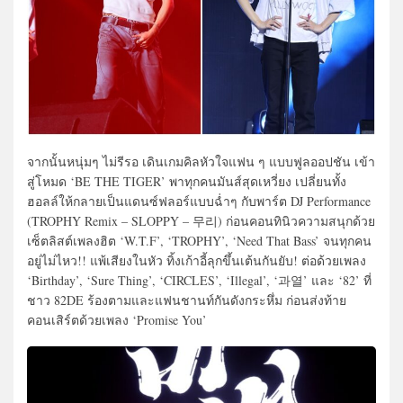
จากนั้นหนุ่มๆ ไม่รีรอ เดินเกมคิลหัวใจแฟน ๆ แบบฟูลออปชัน เข้า
สู่โหมด ‘BE THE TIGER’ พาทุกคนมันส์สุดเหวี่ยง เปลี่ยนทั้ง
ฮอลล์ให้กลายเป็นแดนซ์ฟลอร์แบบฉ่ำๆ กับพาร์ต DJ Performance
(TROPHY Remix – SLOPPY – 무리) ก่อนคอนทินิวความสนุกด้วย
เซ็ตลิสต์เพลงฮิต ‘W.T.F’, ‘TROPHY’, ‘Need That Bass’ จนทุกคน
อยู่ไม่ไหว!! แพ้เสียงในหัว ทิ้งเก้าอี้ลุกขึ้นเต้นกันยับ! ต่อด้วยเพลง
‘Birthday’, ‘Sure Thing’, ‘CIRCLES’, ‘Illegal’, ‘과열’ และ ‘82’ ที่
ชาว 82DE ร้องตามและแฟนชานท์กันดังกระหึ่ม ก่อนส่งท้าย
คอนเสิร์ตด้วยเพลง ‘Promise You’