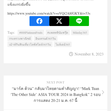
แข็งแกร่งยิ่งขึ้น
https://www.youtube.com/watch?v=oVQt2A8fGKY&t=53s
Tags:
#888PlatinumFruits
#แพลททินัมฟรุ๊ต
Mileday365
กระทรวงพาณิชย์
อินเทรนด์365วัน
เม้าท์กินฟินเที่ยวไลฟ์สไตล์365วัน
ไมล์เดย์365
November 8, 2023
NEXT POST
“มาร์ค ต้วน” กลับมาไทยตามคำสัญญา! “Mark Tuan
‘The Other Side’ ASIA TOUR 2024 in Bangkok” 2 รอบ
การแสดง 20-21 ม.ค. 67 นี้