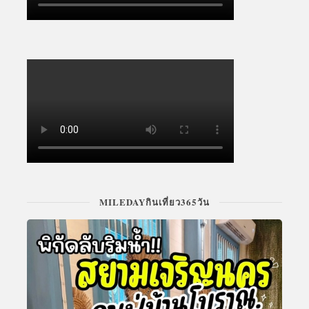
MILEDAYกินเที่ยว365วัน