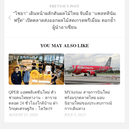
PREVIOUS POST
“ไชยา” เดินหน้าผลักดันผลไม้ไทย จับมือ “แพลททินัม
ฟรุ๊ต” เปิดตลาดส่งออกผลไม้สดเกรดพรีเมี่ยม ตอกย้ำ
ผู้นำอาเซียน
YOU MAY ALSO LIKE
QPER แอพพลิเคชั่นใหม่ ตัว
MYAirline สายการบินใหม่
ช่วยคนไทยหางาน – หาราย
พร้อมรุกตลาดไทย มอบ
ตลอด 24 ชั่วโมงใกล้บ้าน ฝ่า
นิยามใหม่ของประสบการณ์
วิกฤตเศรษฐกิจ – โควิด19
การเดินทาง
AUGUST 25, 2020
JULY 5, 2023