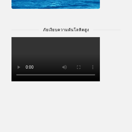
ภัยเงียบความดันโลหิตสูง