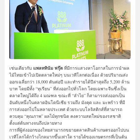
แพลททินัม ฟรุ๊ต
เช่นเดียวกับ
ที่มีการแสวงหาโอกาสในการนำผล
ไม้ไทยเข้าไปเปิดตลาดใหม่ๆ บนเวทีโลกต่อเนื่อง ด้วยปริมาณส่ง
ออกเฉลี่ยกว่า 18,000 ตันต่อปี และทำรายได้ปีล่าสุดถึง 5,200 ล้าน
บาท โดยมีทั้ง “ทุเรียน” ที่ส่งออกไปทั่วโลก โดยเฉพาะจีนซึ่งเป็น
ตลาดใหญ่ได้ถึง 4 มณฑล ขณะที่ “ลำไย” ก็สามารถส่งออกเป็น
อันดับหนึ่งในตลาดอินโดนีเซีย รวมถึง มังคุด และ มะพร้าว ที่มี
การส่งออกไปในหลายประเทศ ด้วยระบบโลจิสติกส์ที่สามารถ
ควบคุม “คุณภาพ” ผลไม้ทุกชนิด คงความสดใหม่ของรสชาติ
ตั้งแต่ต้นทางจนถึงปลายทาง
การที่ผู้ส่งออกของไทยสามารถขยายตลาดสินค้าเกษตรออกไปบน
เวทีโลกได้กว้างไกลมากขึ้นเท่าใด รายได้ของเกษตรกรที่เป็นต้น