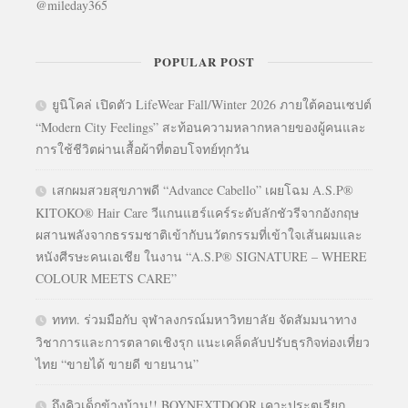
@mileday365
POPULAR POST
ยูนิโคล่ เปิดตัว LifeWear Fall/Winter 2026 ภายใต้คอนเซปต์
“Modern City Feelings” สะท้อนความหลากหลายของผู้คนและ
การใช้ชีวิตผ่านเสื้อผ้าที่ตอบโจทย์ทุกวัน
เสกผมสวยสุขภาพดี “Advance Cabello” เผยโฉม A.S.P®
KITOKO® Hair Care วีแกนแฮร์แคร์ระดับลักชัวรีจากอังกฤษ
ผสานพลังจากธรรมชาติเข้ากับนวัตกรรมที่เข้าใจเส้นผมและ
หนังศีรษะคนเอเชีย ในงาน “A.S.P® SIGNATURE – WHERE
COLOUR MEETS CARE”
ททท. ร่วมมือกับ จุฬาลงกรณ์มหาวิทยาลัย จัดสัมมนาทาง
วิชาการและการตลาดเชิงรุก แนะเคล็ดลับปรับธุรกิจท่องเที่ยว
ไทย “ขายได้ ขายดี ขายนาน”
ถึงคิวเด็กข้างบ้าน!! BOYNEXTDOOR เคาะประตูเรียก