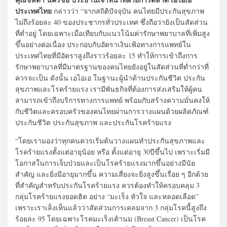
ประเทศไทย
กล่าวว่า “จากสถิติปัจจุบัน คนไทยมีประกันสุขภาพ
ไม่ถึงร้อยละ 40 ของประชากรทั่วประเทศ ซึ่งถือว่ายังเป็นสัดส่วน
ที่ต่ำอยู่ โดยเฉพาะเมื่อเทียบกับแนวโน้มค่ารักษาพยาบาลที่เพิ่มสูง
ขึ้นอย่างต่อเนื่อง ประกอบกับอัตราเงินเฟ้อทางการแพทย์ใน
ประเทศไทยที่มีอัตราสูงถึงราวร้อยละ 15 ทำให้การเข้าถึงการ
รักษาพยาบาลที่มีมาตรฐานของคนไทยยังอยู่ในสัดส่วนที่ต่ำกว่าที่
ควรจะเป็น ดังนั้น เอไอเอ ในฐานะผู้นำด้านประกันชีวิต ประกัน
สุขภาพและโรคร้ายแรง เรามีพันธกิจที่ต้องการส่งเสริมให้ผู้คน
สามารถเข้าถึงบริการทางการแพทย์ พร้อมกับสร้างความมั่นคงให้
กับชีวิตและครอบครัวของคนไทยผ่านการวางแผนด้วยผลิตภัณฑ์
ประกันชีวิต ประกันสุขภาพ และประกันโรคร้ายแรง
“โดยเรามองว่าทุกคนควรเริ่มต้นวางแผนทำประกันสุขภาพและ
โรคร้ายแรงตั้งแต่อายุน้อย หรือ ตั้งแต่อายุ 30ปีขึ้นไป เพราะเริ่มมี
โอกาสในการเจ็บป่วยและเป็นโรคร้ายแรงมากขึ้นอย่างมีนัย
สำคัญ และยิ่งมีอายุมากขึ้น ความเสี่ยงจะยิ่งสูงขึ้นเรื่อย ๆ อีกด้วย
ที่สำคัญสำหรับประกันโรคร้ายแรง ควรต้องทำให้ครอบคลุม 3
กลุ่มโรคร้ายแรงยอดฮิต อย่าง “มะเร็ง หัวใจ และหลอดเลือด”
เพราะเราเล็งเห็นแล้วว่าสัดส่วนการเคลมจาก 3 กลุ่มโรคนี้สูงถึง
ร้อยละ 95 โดยเฉพาะโรคมะเร็งเต้านม (Breast Cancer) เป็นโรค