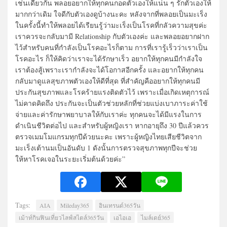
เช่นเดียวกัน พลอยอยากให้ทุกคนกอดตัวเองให้แน่น ๆ รักตัวเองให้
มากกว่าเดิม ใจดีกับตัวเองดูบ้างนะคะ หลังจากที่พลอยเป็นมะเร็ง
ในครั้งนี้ทำให้พลอยได้เรียนรู้ว่ามะเร็งเป็นโรคที่กลัวความสุขค่ะ
เราควรจะกลับมามี Relationship กับตัวเองค่ะ และพลอยอยากฝาก
ไว้สำหรับคนที่กำลังเป็นโรคอะไรก็ตาม การที่เรารู้เร็วว่าเราเป็น
โรคอะไร ก็ให้คิดว่าเราจะได้รักษาเร็ว อยากให้ทุกคนมีกำลังใจ
เราต้องสู้เพราะเรากำลังจะได้โอกาสอีกครั้ง และอยากให้ทุกคน
กลับมาดูแลสุขภาพตัวเองให้ดีที่สุด ที่สำคัญคืออยากให้ทุกคนมี
ประกันสุขภาพและโรคร้ายแรงติดตัวไว้ เพราะเมื่อเกิดเหตุการณ์
ไม่คาดคิดถึง ประกันจะเป็นตัวช่วยหลักที่ช่วยแบ่งเบาภาระค่าใช้
จ่ายและค่ารักษาพยาบาลให้กับเราค่ะ ทุกคนจะได้มีแรงในการ
ดำเนินชีวิตต่อไป และสำหรับผู้หญิงเรา หากอายุถึง 30 ปีแล้วควร
ตรวจเมมโมแกรมทุกปีด้วยนะคะ เพราะผู้หญิงไทยเสียชีวิตจาก
มะเร็งเต้านมเป็นอันดับ 1 ดังนั้นการตรวจสุขภาพทุกปีจะช่วย
ให้หาโรคเจอในระยะเริ่มต้นด้วยค่ะ”
Tags:
AIA
Mileday365
อินเทรนด์365วัน
เม้าท์กินฟินเที่ยวไลฟ์สไตล์365วัน
เอไอเอ
ไมล์เดย์365