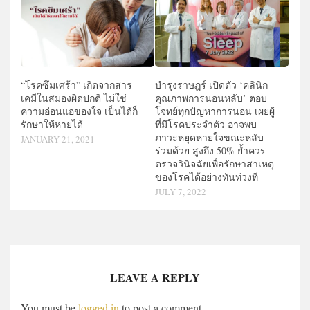
“โรคซึมเศร้า” เกิดจากสาร
บำรุงราษฎร์ เปิดตัว ‘คลินิก
เคมีในสมองผิดปกติ ไม่ใช่
คุณภาพการนอนหลับ’ ตอบ
ความอ่อนแอของใจ เป็นได้ก็
โจทย์ทุกปัญหาการนอน เผยผู้
รักษาให้หายได้
ที่มีโรคประจำตัว อาจพบ
ภาวะหยุดหายใจขณะหลับ
JANUARY 21, 2021
ร่วมด้วย สูงถึง 50% ย้ำควร
ตรวจวินิจฉัยเพื่อรักษาสาเหตุ
ของโรคได้อย่างทันท่วงที
JULY 7, 2022
LEAVE A REPLY
You must be
logged in
to post a comment.