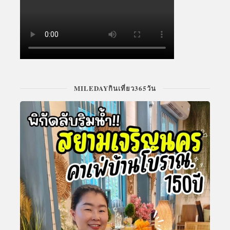
MILEDAYกินเที่ยว365วัน