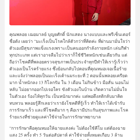
คุณพลอย เฌอมาลย์ บุญยศักดิ์ นักแสดง นางแบบและพรีเซ็นเตอร์
ชื่อดัง เผยว่า “มะเร็งเป็นโรคใกล้ตัวกว่าที่คิดค่ะ ที่ผ่านมามั่นใจว่า
ตัวเองมีสุขภาพแข็งแรงเพราะเป็นคนออกกำลังกายหนัก เล่นกีฬา
ทุกประเภท แต่เราอาจลืมไปว่าเราก็ใช้ชีวิตหนักเช่นเดียวกัน แต่
ถือว่าโชคดีที่พลอยตรวจสุขภาพเป็นประจำทุกปีทำให้เรารู้เร็วว่า
ตัวเองเป็นโรคร้ายแรง ซึ่งย้อนกลับไปตอนที่คุณหมอเจอเนื้อร้าย
และแจ้งว่าพลอยเป็นมะเร็งเต้านมระยะที่ 2 ตอนนั้นพลอยเครียด
มาก น้ำหนักลง 13 กิโลกรัม ใน 3 เดือน ไม่กินข้าว มือสั่น นอนไม่
หลับ ไม่อยากออกไปเจอใคร ขังตัวเองในบ้าน เกิดความไม่มั่นใจ
ในตัวเอง ร้องไห้ทุกวัน เป็นหนักมากค่ะ แต่พอดึงสติกลับมาคิด
ทบทวน พลอยรู้สึกเลยว่าเรายังโชคดีที่รู้เร็ว ทำให้เราได้เข้ารับ
การรักษาเร็ว และที่โชคดีมาก ๆ คือเรามีประกันสุขภาพและโรค
ร้ายแรงที่ช่วยดูแลค่าใช้จ่ายในการรักษาพยาบาล
“การรักษาคือคุณหมอให้ฉายแสงค่ะ ไม่ต้องใช้คีโม แต่ต้องฉาย
แสง 25 ครั้ง ทำ 5 วันต่อสัปดาห์ ค่าใช้จ่ายทั้งหมดเกือบ 3 ล้าน