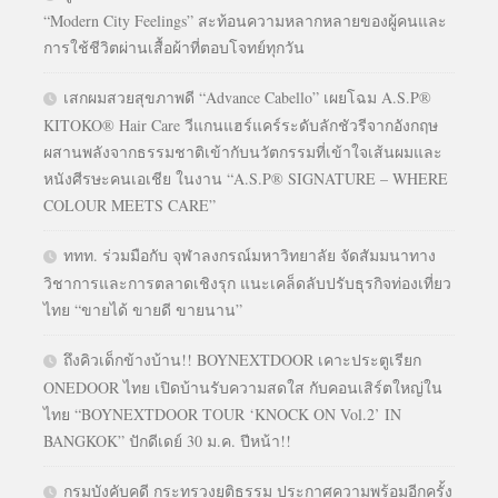
“Modern City Feelings” สะท้อนความหลากหลายของผู้คนและ
การใช้ชีวิตผ่านเสื้อผ้าที่ตอบโจทย์ทุกวัน
เสกผมสวยสุขภาพดี “Advance Cabello” เผยโฉม A.S.P®
KITOKO® Hair Care วีแกนแฮร์แคร์ระดับลักชัวรีจากอังกฤษ
ผสานพลังจากธรรมชาติเข้ากับนวัตกรรมที่เข้าใจเส้นผมและ
หนังศีรษะคนเอเชีย ในงาน “A.S.P® SIGNATURE – WHERE
COLOUR MEETS CARE”
ททท. ร่วมมือกับ จุฬาลงกรณ์มหาวิทยาลัย จัดสัมมนาทาง
วิชาการและการตลาดเชิงรุก แนะเคล็ดลับปรับธุรกิจท่องเที่ยว
ไทย “ขายได้ ขายดี ขายนาน”
ถึงคิวเด็กข้างบ้าน!! BOYNEXTDOOR เคาะประตูเรียก
ONEDOOR ไทย เปิดบ้านรับความสดใส กับคอนเสิร์ตใหญ่ใน
ไทย “BOYNEXTDOOR TOUR ‘KNOCK ON Vol.2’ IN
BANGKOK” ปักดีเดย์ 30 ม.ค. ปีหน้า!!
กรมบังคับคดี กระทรวงยุติธรรม ประกาศความพร้อมอีกครั้ง