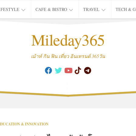
IFESTYLE
CAFE & BISTRO
TRAVEL
TECH & 
IFE
BISTRO
TIEW
Mileday365
HEALTH
THAI
CAFE
HOTEL
INTER
REVIEW
TRIP
เม้าท์ กิน ฟิน เที่ยว อินเทรนด์ 365วัน
MUSIC
&
ARTS
CULTURE
FASHION
&
BEAUTY
MOVIE
DUCATION & INNOVATION
&
SERIES