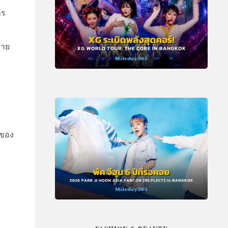
าร
่าย
ญของ