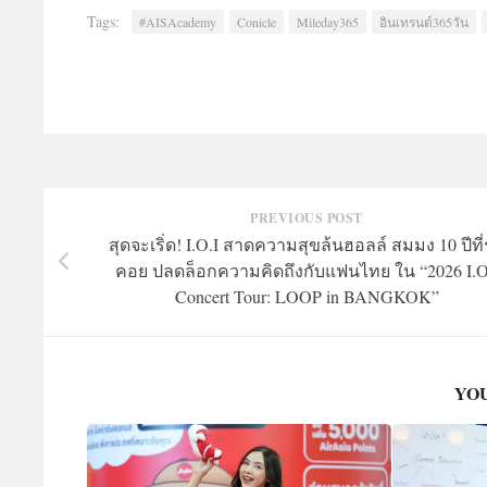
Tags:
#AISAcademy
Conicle
Mileday365
อินเทรนด์365วัน
PREVIOUS POST
สุดจะเริ่ด! I.O.I สาดความสุขล้นฮอลล์ สมมง 10 ปีที
คอย ปลดล็อกความคิดถึงกับแฟนไทย ใน “2026 I.O
Concert Tour: LOOP in BANGKOK”
YOU