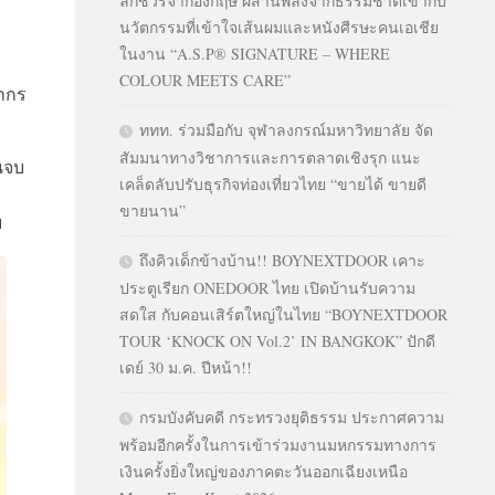
ลักชัวรีจากอังกฤษ ผสานพลังจากธรรมชาติเข้ากับ
นวัตกรรมที่เข้าใจเส้นผมและหนังศีรษะคนเอเชีย
ในงาน “A.S.P® SIGNATURE – WHERE
COLOUR MEETS CARE”
ากร
ททท. ร่วมมือกับ จุฬาลงกรณ์มหาวิทยาลัย จัด
สัมมนาทางวิชาการและการตลาดเชิงรุก แนะ
นจบ
เคล็ดลับปรับธุรกิจท่องเที่ยวไทย “ขายได้ ขายดี
ขายนาน”
ย
ถึงคิวเด็กข้างบ้าน!! BOYNEXTDOOR เคาะ
ประตูเรียก ONEDOOR ไทย เปิดบ้านรับความ
สดใส กับคอนเสิร์ตใหญ่ในไทย “BOYNEXTDOOR
TOUR ‘KNOCK ON Vol.2’ IN BANGKOK” ปักดี
เดย์ 30 ม.ค. ปีหน้า!!
กรมบังคับคดี กระทรวงยุติธรรม ประกาศความ
พร้อมอีกครั้งในการเข้าร่วมงานมหกรรมทางการ
เงินครั้งยิ่งใหญ่ของภาคตะวันออกเฉียงเหนือ