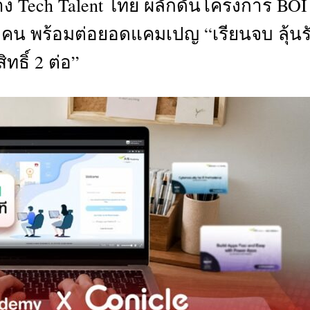
าง Tech Talent ไทย ผลักดันโครงการ BOI
CTIVITIES
 คน พร้อมต่อยอดแคมเปญ “เรียนจบ ลุ้นร
&
EVENT
สิทธิ์ 2 ต่อ”
DEAL