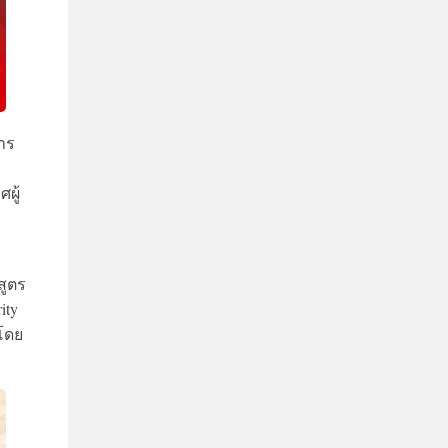
าร
ผู้
สูตร
ity
 โดย