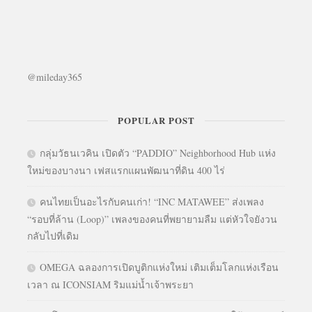
@mileday365
POPULAR POST
กลุ่มวัธนเวคิน เปิดตัว “PADDIO” Neighborhood Hub แห่ง
ใหม่ของบางนา เฟสแรกแผนพัฒนาที่ดิน 400 ไร่
คนไทยเป็นอะไรกับคนเก่า! “INC MATAWEE” ส่งเพลง
“รอบที่ล้าน (Loop)” เพลงของคนที่พยายามลืม แต่หัวใจยังวน
กลับไปที่เดิม
OMEGA ฉลองการเปิดบูติกแห่งใหม่ เติมเต็มโลกแห่งเรือน
เวลา ณ ICONSIAM ริมแม่น้ำเจ้าพระยา