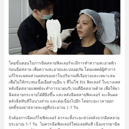
โดยขั้นตอนในการฉีดสลายฟิลเลอร์จะมีการทำความสะอาดผิว
ก่อนฉีดสลาย เพื่อความสะอาดและปลอดภัย โดยแพทย์ผู้ทำการ
แก้ไขจะผสมส่วนผสมของยาในปริมาณที่เจือจางและเหมาะสม
เพื่อไม่ให้กระทบเนื้อเยื่อส่วนอื่น ๆ ที่ไม่ใช่ HA ฟิลเลอร์ ในบางเคส
หลังฉีดสลายแพทย์จะทำการนวดบริเวณที่ฉีดสลายด้วย เพื่อให้ยา
ฉีดสลายกระจายได้ดียิ่งขึ้น และหลังฉีดสลายฟิลเลอร์ จะเห็นผล
หลังฉีดทันทีในบางส่วน และต่อเนื่องไปอีก โดยระยะเวลาออก
ฤทธิ์ของยาสลายจะอยู่ที่ประมาณ 1-3 วัน
ถ้าต้องการฉีดแก้ไขฟิลเลอร์ ควรจะทิ้งระยะห่างหลังจากฉีดสลาย
ประมาณ 5-7 วัน ไม่ควรฉีดฟิลเลอร์ใหม่เลยทันที เนื่องจากยาฉีด