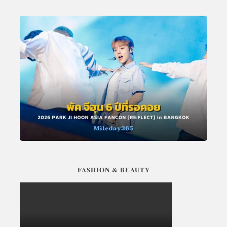
FASHION & BEAUTY