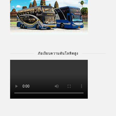
ภัยเงียบความดันโลหิตสูง