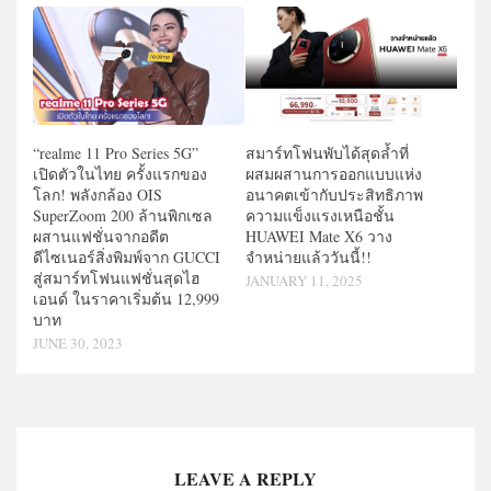
สมาร์ทโฟนพับได้สุดล้ำที่
“realme 11 Pro Series 5G”
ผสมผสานการออกแบบแห่ง
เปิดตัวในไทย ครั้งแรกของ
อนาคตเข้ากับประสิทธิภาพ
โลก! พลังกล้อง OIS
ความแข็งแรงเหนือชั้น
SuperZoom 200 ล้านพิกเซล
HUAWEI Mate X6 วาง
ผสานแฟชั่นจากอดีต
จำหน่ายแล้ววันนี้!!
ดีไซเนอร์สิ่งพิมพ์จาก GUCCI
สู่สมาร์ทโฟนแฟชั่นสุดไฮ
JANUARY 11, 2025
เอนด์ ในราคาเริ่มต้น 12,999
บาท
JUNE 30, 2023
LEAVE A REPLY