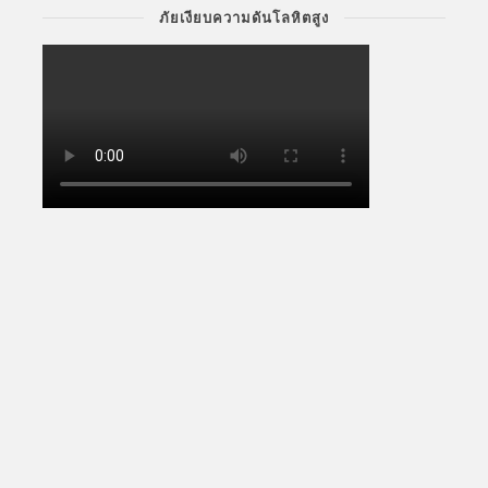
ภัยเงียบความดันโลหิตสูง