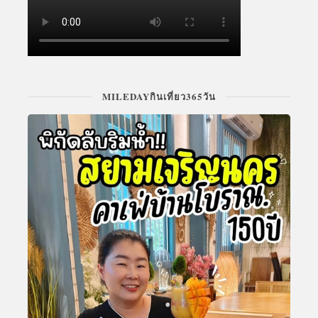
MILEDAYกินเที่ยว365วัน