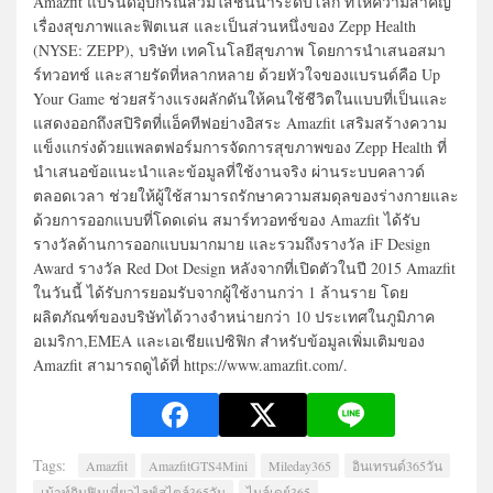
Amazfit แบรนด์อุปกรณ์สวมใส่ชั้นนำระดับโลก ที่ให้ความสำคัญ
เรื่องสุขภาพและฟิตเนส และเป็นส่วนหนึ่งของ Zepp Health
(NYSE: ZEPP), บริษัท เทคโนโลยีสุขภาพ โดยการนำเสนอสมา
ร์ทวอทช์ และสายรัดที่หลากหลาย ด้วยหัวใจของแบรนด์คือ Up
Your Game ช่วยสร้างแรงผลักดันให้คนใช้ชีวิตในแบบที่เป็นและ
แสดงออกถึงสปิริตที่แอ็คทีฟอย่างอิสระ Amazfit เสริมสร้างความ
แข็งแกร่งด้วยแพลตฟอร์มการจัดการสุขภาพของ Zepp Health ที่
นำเสนอข้อแนะนำและข้อมูลที่ใช้งานจริง ผ่านระบบคลาวด์
ตลอดเวลา ช่วยให้ผู้ใช้สามารถรักษาความสมดุลของร่างกายและ
ด้วยการออกแบบที่โดดเด่น สมาร์ทวอทช์ของ Amazfit ได้รับ
รางวัลด้านการออกแบบมากมาย และรวมถึงรางวัล iF Design
Award รางวัล Red Dot Design หลังจากที่เปิดตัวในปี 2015 Amazfit
ในวันนี้ ได้รับการยอมรับจากผู้ใช้งานกว่า 1 ล้านราย โดย
ผลิตภัณฑ์ของบริษัทได้วางจำหน่ายกว่า 10 ประเทศในภูมิภาค
อเมริกา,EMEA และเอเชียแปซิฟิก สำหรับข้อมูลเพิ่มเติมของ
Amazfit สามารถดูได้ที่ https://www.amazfit.com/.
Tags:
Amazfit
AmazfitGTS4Mini
Mileday365
อินเทรนด์365วัน
เม้าท์กินฟินเที่ยวไลฟ์สไตล์365วัน
ไมล์เดย์365