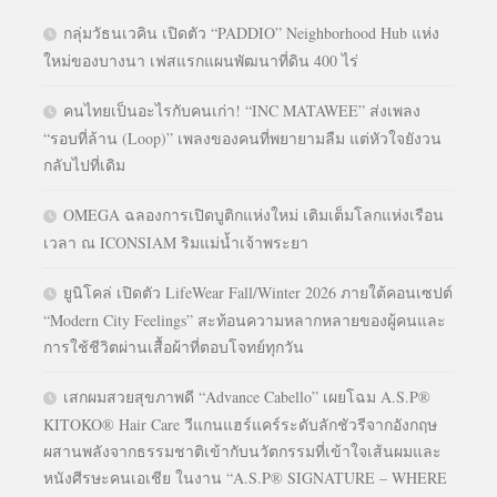
กลุ่มวัธนเวคิน เปิดตัว “PADDIO” Neighborhood Hub แห่ง
ใหม่ของบางนา เฟสแรกแผนพัฒนาที่ดิน 400 ไร่
คนไทยเป็นอะไรกับคนเก่า! “INC MATAWEE” ส่งเพลง
“รอบที่ล้าน (Loop)” เพลงของคนที่พยายามลืม แต่หัวใจยังวน
กลับไปที่เดิม
OMEGA ฉลองการเปิดบูติกแห่งใหม่ เติมเต็มโลกแห่งเรือน
เวลา ณ ICONSIAM ริมแม่น้ำเจ้าพระยา
ยูนิโคล่ เปิดตัว LifeWear Fall/Winter 2026 ภายใต้คอนเซปต์
“Modern City Feelings” สะท้อนความหลากหลายของผู้คนและ
การใช้ชีวิตผ่านเสื้อผ้าที่ตอบโจทย์ทุกวัน
เสกผมสวยสุขภาพดี “Advance Cabello” เผยโฉม A.S.P®
KITOKO® Hair Care วีแกนแฮร์แคร์ระดับลักชัวรีจากอังกฤษ
ผสานพลังจากธรรมชาติเข้ากับนวัตกรรมที่เข้าใจเส้นผมและ
หนังศีรษะคนเอเชีย ในงาน “A.S.P® SIGNATURE – WHERE