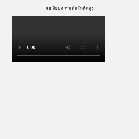
ภัยเงียบความดันโลหิตสูง