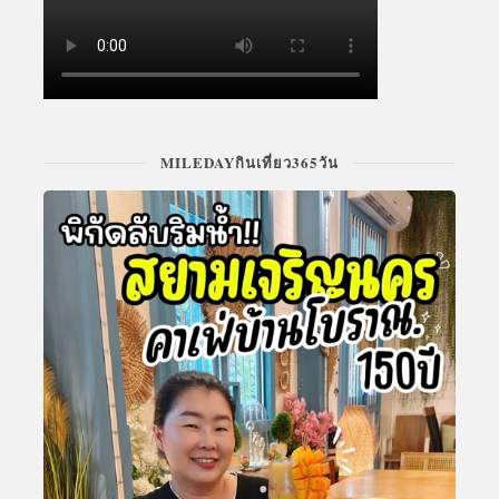
MILEDAYกินเที่ยว365วัน