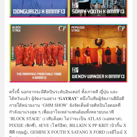
ครั้งนี้ นอกจากจะมีศิลปินระดับอินเตอร์ ทั้งเกาหลี ญี่ปุ่น และ
‘GAYRAY’
ไต้หวันแล้ว ผู้จัดงานอย่าง
หนึ่งในทีมผู้จัดงานฝีมือดี
ภายใต้หน่วยงาน ‘GMM SHOW’ ยังจัดเต็มด้วยศิลปินไอดอลที่
กำลังมาแรงสุด ๆ เพื่อเอาใจเหล่าแฟนด้อมทั้งหลายบนเวที
‘BLOCK STAGE’ (เวทีบล็อค) ไม่ว่าจะเป็น ATLAS (แอทลาส),
PIXXIE (พิกซี่), 4EVE (โฟร์อีฟ), BILLKIN X PP KRIT (บิวกิ้น X
พีพี กฤษฎ์), GEMINI X FOUTH X SATANG X FORD (เจมีไนน์ X