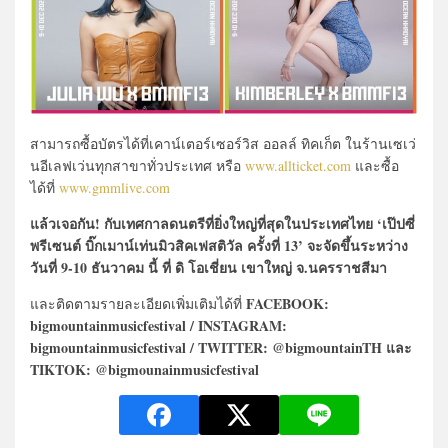
สามารถซื้อบัตรได้ที่เคาน์เตอร์เซอร์วิส ออลล์ ทิคเก็ต ในร้านเซเว่
นอีเลฟเว่นทุกสาขาทั่วประเทศ หรือ
www.allticket.com
และซื้อ
ได้ที่
www.gmmlive.com
แล้วเจอกัน! กับเทศกาลดนตรีที่ยิ่งใหญ่ที่สุดในประเทศไทย ‘เป๊ปซี่
พรีเซนต์ บิ๊กเมาน์เท่นมิวสิคเฟสติวัล ครั้งที่ 13’ จะจัดขึ้นระหว่าง
วันที่ 9-10 ธันวาคม นี้ ที่ ดิ โอเชี่ยน เขาใหญ่ จ.นครราชสีมา
FACEBOOK:
และติดตามรายละเอียดเพิ่มเติมได้ที่
bigmountainmusicfestival / INSTAGRAM:
bigmountainmusicfestival / TWITTER: @bigmountainTH และ
TIKTOK: @bigmounainmusicfestival