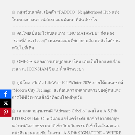
กลุ่มวัธนเวคิน เปิดตัว “PADDIO” Neighborhood Hub แห่ง
ใหม่ของบางนา เฟสแรกแผนพัฒนาที่ดิน 400 ไร่
คนไทยเป็นอะไรกับคนเก่า! “INC MATAWEE” ส่งเพลง
“รอบที่ล้าน (Loop)” เพลงของคนที่พยายามลืม แต่หัวใจยังวน
กลับไปที่เดิม
OMEGA ฉลองการเปิดบูติกแห่งใหม่ เติมเต็มโลกแห่งเรือน
เวลา ณ ICONSIAM ริมแม่น้ำเจ้าพระยา
ยูนิโคล่ เปิดตัว LifeWear Fall/Winter 2026 ภายใต้คอนเซปต์
“Modern City Feelings” สะท้อนความหลากหลายของผู้คนและ
การใช้ชีวิตผ่านเสื้อผ้าที่ตอบโจทย์ทุกวัน
เสกผมสวยสุขภาพดี “Advance Cabello” เผยโฉม A.S.P®
KITOKO® Hair Care วีแกนแฮร์แคร์ระดับลักชัวรีจากอังกฤษ
ผสานพลังจากธรรมชาติเข้ากับนวัตกรรมที่เข้าใจเส้นผมและ
หนังศีรษะคนเอเชีย ในงาน “A.S.P® SIGNATURE – WHERE