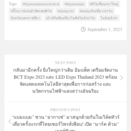
Tags:
#bigmounainmusicfestival
#Bigmountain
#ดิโอเชี่ยนเขาใหญ่
#บิ๊กเมาน์เท่นมิวสิคเฟสติวัล
Mileday365
Miledayกินเที่ยว365วัน
จังหวัดนครราชสีมา
เม้าท์กินฟินเที่ยวไลฟ์สไตล์365วัน
ไมล์เดย์365
September 1, 2023
NEXT POST
กลับมาอีกครั้ง ยิ่งใหญ่กว่าเดิม อิมแพ็ค เตรียมจัดงาน
BCT Expo 2023 และ LED Expo Thailand 2023 พร้อม
จัดแสดงเทคโนโลยีล่าสุดเพื่อการก่อสร้าง และ
นวัตกรรมไฟฟ้าแสงสว่างอัจฉริยะ
PREVIOUS POST
“แบมแบม” ชวน “อากาเซ่” มาสนุกด้วยกันในเวิล์ดทัวร์
เดี่ยวครั้งแรกที่ไทยเซอร์ไพรส์เพียบ! เปิด “มาร์ค ต้วน”
เกสต์พิเศษ