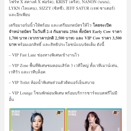
โฟร์ท X สตางค์ X ฟอร์ด), KRIST (คริส), NANON (นนน),
LYKN (ไลแคน), SIZZY (ซิสซี่), JEFF SATUR (เจฟ ซาเตอร์)
และอีกเพียบ
โดยจะเปิด
เตรียมวอร์มนิ้วให้พร้อม และเตรียมกดบัตรให้ไว
จำหน่ายบัตร ในวันที่ 2-4 กันยายน 2566 ทั้งบัตร Early Cow ราคา
1,700 บาท (จากราคาปกติ 2,500 บาท) และ VIP Cow ราคา 3,500
บาท
พร้อมเอกสิทธิ์ และสิทธิประโยชน์แบบจัดเต็ม ดังนี้
– VIP Fast Lane ช่องทางพิเศษเข้างานไว
– VIP Zone พื้นที่พิเศษชมคอนเสิร์ต 3 เวทีใหญ่ ทั้งเวทีเมาน์เท่น,
เวทีวัว และเวทีบล็อค
– VIP Toilet ห้องน้ำพิเศษส่วนตัวติดแอร์เย็นสบาย
– VIP Lounge โซนพักผ่อนพิเศษ พร้อมบริการชาร์จแบตฟรีไม่มี
อั้น