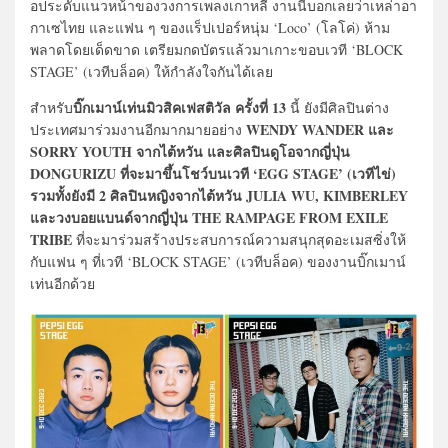
อประดับแนวหน้าของวงการเพลงเกาหลี งานนี้บอกเลยว่าเหล่าอา
กาเซไทย และแฟน ๆ ของแร็ปเปอร์หนุ่ม ‘Loco’ (โลโค่) ห้าม
พลาดโดยเด็ดขาด เตรียมกดบัตรแล้วมาเกาะขอบเวที ‘BLOCK
STAGE’ (เวทีบล็อค) ให้กำลังใจกันได้เลย
บิ๊กเมาน์เท่นมิวสิคเฟสติวัล ครั้งที่ 13
สำหรับ
นี้ ยังมีศิลปินต่าง
WENDY WANDER และ
ประเทศมาร่วมงานอีกมากมายอย่าง
SORRY YOUTH
จากไต้หวัน และศิลปินดูโอจากญี่ปุ่น
DONGURIZU ที่จะมาขึ้นโชว์บนเวที ‘EGG STAGE’ (เวทีไข่)
รวมทั้งยังมี 2 ศิลปินหญิงจากไต้หวัน JULIA WU, KIMBERLEY
และวงบอยแบนด์จากญี่ปุ่น THE RAMPAGE FROM EXILE
TRIBE
ที่จะมาร่วมสร้างประสบการณ์ความสนุกสุดอะเมสซิ่งให้
กับแฟน ๆ ที่เวที ‘BLOCK STAGE’ (เวทีบล็อค) ของงานบิ๊กเมาน์
เท่นอีกด้วย