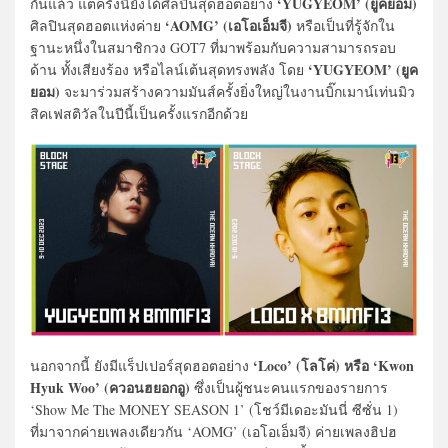
‘YUGYEOM’ (ยูคยอม)
กันแล้ว แต่ครั้งนี้ยังได้ศิลปินสุดฮอตอย่าง
‘AOMG’ (เอโอเอ็มจี)
ศิลปินสุดฮอตแห่งค่าย
หรือเป็นที่รู้จักใน
ฐานะหนึ่งในสมาชิกวง GOT7 ที่มาพร้อมกับความสามารถรอบ
‘YUGYEOM’ (ยูค
ด้าน ทั้งเสียงร้อง หรือไลน์เต้นสุดทรงพลัง โดย
ยอม)
จะมาร่วมสร้างความมันส์ครั้งยิ่งใหญ่ในงานบิ๊กเมาน์เท่นมิว
สิคเฟสติวัลในปีนี้เป็นครั้งแรกอีกด้วย
‘Loco’ (โลโค่) หรือ ‘Kwon
นอกจากนี้ ยังมีแร็ปเปอร์สุดฮอตอย่าง
Hyuk Woo’ (ควอนฮยอกอู)
ซึ่งเป็นผู้ชนะคนแรกของรายการ
‘Show Me The MONEY SEASON 1’ (โชว์มีเดอะมันนี่ ซีซั่น 1)
ที่มาจากค่ายเพลงเดียวกัน ‘AOMG’ (เอโอเอ็มจี) ค่ายเพลงฮิปฮ