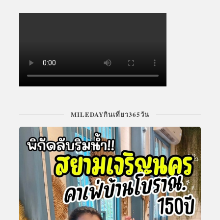
MILEDAYกินเที่ยว365วัน