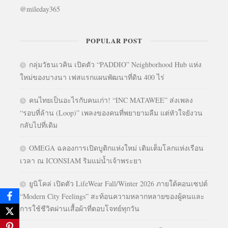
@mileday365
POPULAR POST
กลุ่มวัธนเวคิน เปิดตัว “PADDIO” Neighborhood Hub แห่ง
ใหม่ของบางนา เฟสแรกแผนพัฒนาที่ดิน 400 ไร่
คนไทยเป็นอะไรกับคนเก่า! “INC MATAWEE” ส่งเพลง
“รอบที่ล้าน (Loop)” เพลงของคนที่พยายามลืม แต่หัวใจยังวน
กลับไปที่เดิม
OMEGA ฉลองการเปิดบูติกแห่งใหม่ เติมเต็มโลกแห่งเรือน
เวลา ณ ICONSIAM ริมแม่น้ำเจ้าพระยา
ยูนิโคล่ เปิดตัว LifeWear Fall/Winter 2026 ภายใต้คอนเซปต์
“Modern City Feelings” สะท้อนความหลากหลายของผู้คนและ
การใช้ชีวิตผ่านเสื้อผ้าที่ตอบโจทย์ทุกวัน