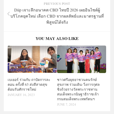
PREVIOUS POST
Diip เจาะลึกอนาคต CBD ไทยปี 2026 เผยอินไซต์ผู้
บริโภคยุคใหม่ เลือก CBD จากผลลัพธ์และมาตรฐานที่
พิสูจน์ได้จริง
YOU MAY ALSO LIKE
เบเยอร์ ร่วมกับ ถาปัดการละ
ชาวศรีอยุธยาชวนคนรักษ์
คอน ครั้งที่ 63 ส่งสีสาดสุข
สุขภาพ ร่วมเดิน-วิ่งการกุศล
ต้อนรับศักราชใหม่
ชิงถ้วยรางวัลพระราชทาน
สมเด็จพระกนิษฐาธิราชเจ้า
JANUARY 16, 2023
กรมสมเด็จพระเทพรัตนฯ
JUNE 7, 2024