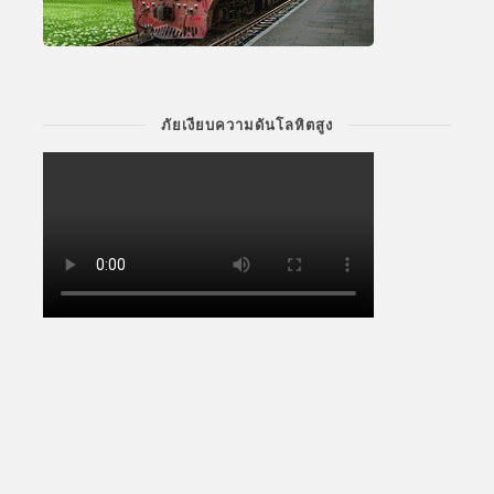
ภัยเงียบความดันโลหิตสูง