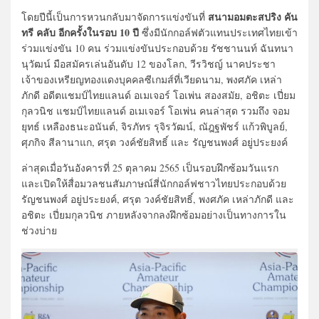
สนามอมตะสปริง คัน
โดยปีนี้เป็นการหวนกลับมาจัดการแข่งขันที่
ทรี คลับ อีกครั้งในรอบ 10 ปี
ซึ่งมีนักกอล์ฟตัวแทนประเทศไทยเข้า
ร่วมแข่งขัน 10 คน ร่วมแข่งขันประกอบด้วย รัชชานนท์ ฉันทนา
นุวัฒน์ มือสมัครเล่นอันดับ 12 ของโลก, วีรวิชญ์ นาคประชา
เจ้าของเหรียญทองแดงบุคคลซีเกมส์ที่เวียดนาม, พงศภัค เหล่า
ภักดี อดีตแชมป์ไทยแลนด์ อเมเจอร์ โอเพ่น สองสมัย, อชิตะ เปี่ยม
กุลวนิช แชมป์ไทยแลนด์ อเมเจอร์ โอเพ่น คนล่าสุด รวมถึง จอม
ยุทธ์ เหลืองธนะอนันต์, จิรภัทร รุจิรวัฒน์, ณัฎฐพัชร์ แก้วพิบูลย์,
ศุภกิจ สีลานาแก, ศรุต วงค์ชัยสิทธิ์ และ รัญชนพงศ์ อยู่ประยงค์
ล่าสุดเมื่อวันอังคารที่ 25 ตุลาคม 2565 เป็นรอบฝึกซ้อมวันแรก
และเปิดให้สื่อมวลชนสัมภาษณ์สี่นักกอล์ฟชาวไทยประกอบด้วย
รัญชนพงศ์ อยู่ประยงค์, ศรุต วงค์ชัยสิทธิ์, พงศภัค เหล่าภักดี และ
อชิตะ เปี่ยมกุลวนิช ภายหลังจากลงฝึกซ้อมอย่างเป็นทางการใน
ช่วงบ่าย