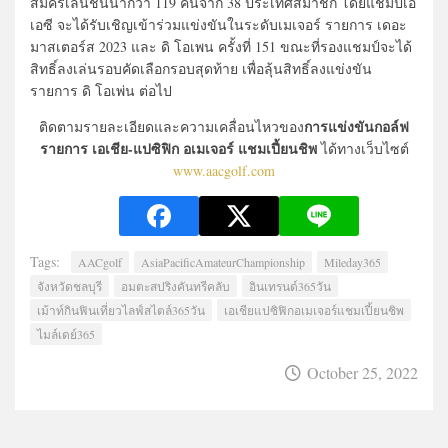
สมัครเล่นชั้นนำกว่า 119 คนจาก 38 ประเทศสมาชิก โดยแชมป์เอ
เอซี จะได้รับเชิญเข้าร่วมแข่งขันในระดับเมเจอร์ รายการ เดอะ
มาสเตอร์ส 2023 และ ดิ โอเพน ครั้งที่ 151 ขณะที่รองแชมป์จะได้
สิทธิ์ลงเล่นรอบคัดเลือกรอบสุดท้าย เพื่อลุ้นสิทธิ์ลงแข่งขัน
รายการ ดิ โอเพ่น ต่อไป
การแข่งขันกอล์ฟ
ติดตามรายละเอียดและความเคลื่อนไหวของ
รายการ เอเชีย-แปซิฟิก อเมเจอร์ แชมเปี้ยนชิพ
ได้ทางเว็บไซต์
www.aacgolf.com
Tags:
AACgolf
AsiaPacificAmateurChampionship
Mileday365
จังหวัดชลบุรี
อมตะสปริงคันทรีคลับ
อินเทรนด์365วัน
เม้าท์กินฟินเที่ยวไลฟ์สไตล์365วัน
เอเชียแปซิฟิกอเมเจอร์แชมเปี้ยนชิพ
ไมล์เดย์365
October 25, 2022