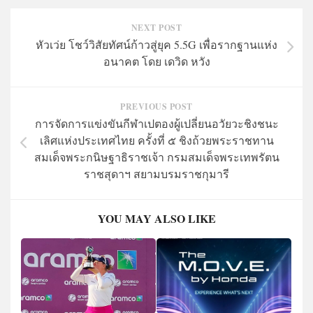
NEXT POST
หัวเว่ย โชว์วิสัยทัศน์ก้าวสู่ยุค 5.5G เพื่อรากฐานแห่ง
อนาคต โดย เดวิด หวัง
PREVIOUS POST
การจัดการแข่งขันกีฬาเปตองผู้เปลี่ยนอวัยวะชิงชนะ
เลิศแห่งประเทศไทย ครั้งที่ ๕ ชิงถ้วยพระราชทาน
สมเด็จพระกนิษฐาธิราชเจ้า กรมสมเด็จพระเทพรัตน
ราชสุดาฯ สยามบรมราชกุมารี
YOU MAY ALSO LIKE