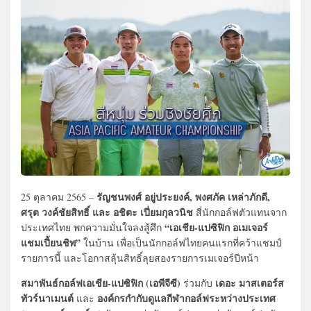
รัญชนพงศ์ อยู่ประยงค์, พงศภัค เหล่าภักดี,
25 ตุลาคม 2565 –
ศรุต วงค์ชัยสิทธิ์ และ อชิตะ เปี่ยมกุลวนิช
สี่นักกอล์ฟตัวแทนจาก
“เอเชีย-แปซิฟิก อเมเจอร์
ประเทศไทย พกความมั่นใจลงสู้ศึก
แชมเปี้ยนชิพ”
ในบ้าน เพื่อเป็นนักกอล์ฟไทยคนแรกที่คว้าแชมป์
รายการนี้ และโอกาสลุ้นสิทธิ์ลุยสองรายการเมเจอร์ปีหน้า
สมาพันธ์กอล์ฟเอเชีย-แปซิฟิก (เอพีจีซี)
เดอะ มาสเตอร์ส
ร่วมกับ
ทัวร์นาเมนต์
องค์กรกำกับดูแลกีฬากอล์ฟระหว่างประเทศ
และ