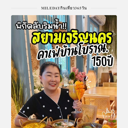
MILEDAYกินเที่ยว365วัน