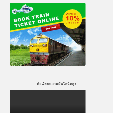
ภัยเงียบความดันโลหิตสูง