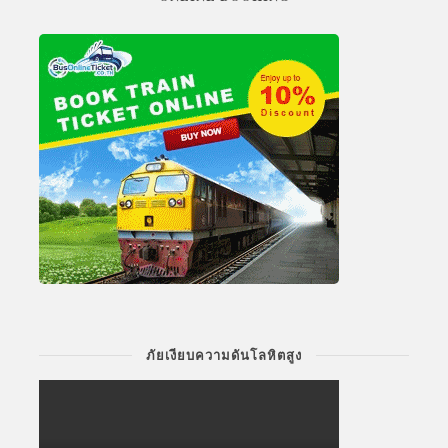
ภัยเงียบความดันโลหิตสูง