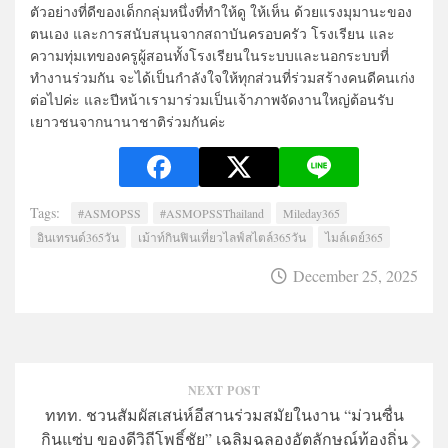
ตัวอย่างที่ดีของเด็กกลุ่มหนึ่งที่ทำให้ดู ให้เห็น ด้วยแรงมุมานะของ
ตนเอง และการสนับสนุนจากสถาบันครอบครัว โรงเรียน และ
ความทุ่มเทของครูผู้สอนทั้งโรงเรียนในระบบและนอกระบบที่
ทำงานร่วมกัน จะได้เป็นกำลังใจให้ทุกส่วนที่ร่วมสร้างคนดีคนเก่ง
ต่อไปค่ะ และปีหน้าเรามาร่วมเป็นเจ้าภาพจัดงานใหญ่ต้อนรับ
เยาวชนจากนานาชาติร่วมกันค่ะ
Tags:
#ASMOPSS
#ASMOPSSThailand
Mileday365
อินเทรนด์365วัน
เม้าท์กินฟินเที่ยวไลฟ์สไตล์365วัน
ไมล์เดย์365
December 25, 2025
NEXT POST
ททท. ชวนสัมผัสเสน่ห์อีสานร่วมสมัยในงาน “ม่วนซื่น
กินแซ่บ ของดีวิถีโพธิ์ชัย” เฉลิมฉลองอัตลักษณ์ท้องถิ่น