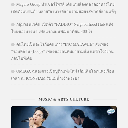
Maguro Group ทำเซอร์ไพรส์ เดินเกมส์ลงตลาดอาหารไทย
เปิดตัวแบรนด์ “หลาย”อาหารอีสานร่วมสมัยรสชาติอีสานแท้ๆ
กลุ่มวัธนเวคิน เปิดตัว “PADDIO” Neighborhood Hub แห่ง
ใหม่ของบางนา เฟสแรกแผนพัฒนาที่ดิน 400 ไร่
คนไทยเป็นอะไรกับคนเก่า! “INC MATAWEE” ส่งเพลง
“รอบที่ล้าน (Loop)” เพลงของคนที่พยายามลืม แต่หัวใจยังวน
กลับไปที่เดิม
OMEGA ฉลองการเปิดบูติกแห่งใหม่ เติมเต็มโลกแห่งเรือน
เวลา ณ ICONSIAM ริมแม่น้ำเจ้าพระยา
MUSIC & ARTS CULTURE