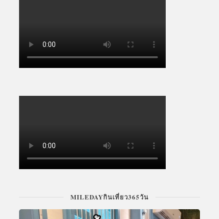
MILEDAYกินเที่ยว365วัน