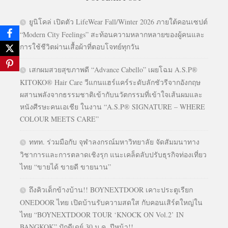
ยูนิโคล่ เปิดตัว LifeWear Fall/Winter 2026 ภายใต้คอนเซปต์
“Modern City Feelings” สะท้อนความหลากหลายของผู้คนและ
การใช้ชีวิตผ่านเสื้อผ้าที่ตอบโจทย์ทุกวัน
เสกผมสวยสุขภาพดี “Advance Cabello” เผยโฉม A.S.P®
KITOKO® Hair Care วีแกนแฮร์แคร์ระดับลักชัวรีจากอังกฤษ
ผสานพลังจากธรรมชาติเข้ากับนวัตกรรมที่เข้าใจเส้นผมและ
หนังศีรษะคนเอเชีย ในงาน “A.S.P® SIGNATURE – WHERE
COLOUR MEETS CARE”
ททท. ร่วมมือกับ จุฬาลงกรณ์มหาวิทยาลัย จัดสัมมนาทาง
วิชาการและการตลาดเชิงรุก แนะเคล็ดลับปรับธุรกิจท่องเที่ยว
ไทย “ขายได้ ขายดี ขายนาน”
ถึงคิวเด็กข้างบ้าน!! BOYNEXTDOOR เคาะประตูเรียก
ONEDOOR ไทย เปิดบ้านรับความสดใส กับคอนเสิร์ตใหญ่ใน
ไทย “BOYNEXTDOOR TOUR ‘KNOCK ON Vol.2’ IN
BANGKOK” ปักดีเดย์ 30 ม.ค. ปีหน้า!!