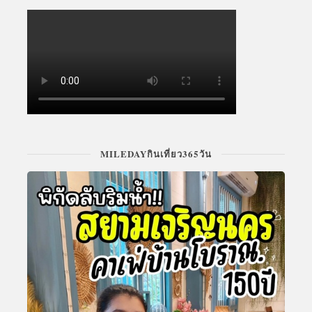
MILEDAYกินเที่ยว365วัน