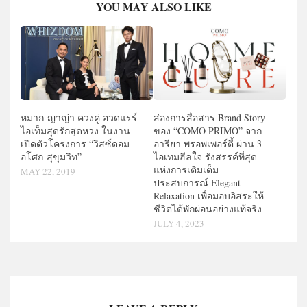
YOU MAY ALSO LIKE
หมาก-ญาญ่า ควงคู่ อวดแรร์
ส่องการสื่อสาร Brand Story
ไอเท็มสุดรักสุดหวง ในงาน
ของ “COMO PRIMO” จาก
เปิดตัวโครงการ “วิสซ์ดอม
อารียา พรอพเพอร์ตี้ ผ่าน 3
อโศก-สุขุมวิท”
ไอเทมฮีลใจ รังสรรค์ที่สุด
แห่งการเติมเต็ม
MAY 22, 2019
ประสบการณ์ Elegant
Relaxation เพื่อมอบอิสระให้
ชีวิตได้พักผ่อนอย่างแท้จริง
JULY 4, 2023