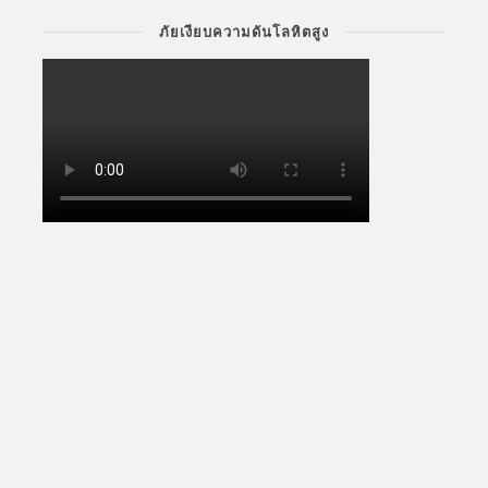
ภัยเงียบความดันโลหิตสูง