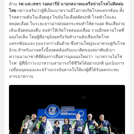
รศ.นพ.เพชร รอดอารีย์ นายกสมาคมเครือข่ายโรคไม่ติดต่อ
ด้าน
ไทย
กล่าวเสริมว่าผู้ที่เป็นเบาหวานมีโอกาสเกิดโรคแทรกซ้อน ทั้ง
โรคความดันในเลือดสูง ไขมันในเลือดผิดปกติ โรคหัวใจและ
หลอดเลือด ในระยะยาวอาจส่งผลกระทบทำให้ตาบอด ฟันเสียง่าย
เส้นเลือดสมองตีบ จนทำให้เกิดโรคสมองเสื่อม รวมอีกหลายโรคที่
มองไม่เห็น โดยผู้ที่อายุน้อยหรือวัยทำงานยังเสี่ยงเกิดโรค
แทรกซ้อนและรุนแรงกว่าเดิมด้วย ซึ่งส่วนใหญ่จะมาควบคู่กับโรค
อ้วน สำหรับงานครั้งนี้สอดคล้องกับแนวคิดของสมาพันธ์เบา
หวานนานาชาติที่ต้องการสื่อสารมุมมองใหม่ว่า ‘เบาหวานไม่ใช่
โรค’ ผู้ที่มีภาวะเบาหวานสามารถใช้ชีวิตได้อย่างปกติ มุ่งเน้นการ
เปลี่ยนมุมมองและสร้างแรงบันดาลใจให้แก่ผู้ที่ได้รับผลกระทบ
จากเบาหวาน