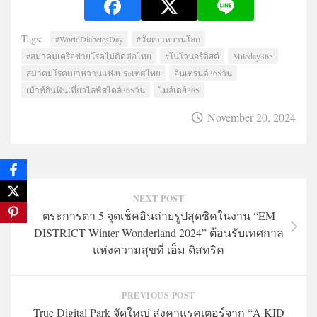
Tags:
#WorldDiabetesDay
#วันเบาหวานโลก
#สมาคมเครือข่ายโรคไม่ติดต่อไทย
#โนโวนอร์ดิสค์
Mileday365
สมาคมโรคเบาหวานแห่งประเทศไทย
อินเทรนด์365วัน
เม้าท์กินฟินเที่ยวไลฟ์สไตล์365วัน
ไมล์เดย์365
November 20, 2024
NEXT POST
ตระการตา 5 จุดเช็คอินถ่ายรูปสุดชิคในงาน “EM
DISTRICT Winter Wonderland 2024” ต้อนรับเทศกาล
แห่งความสุขที่ เอ็ม ดิสทริค
PREVIOUS POST
True Digital Park จัดใหญ่ ส่งคาแรคเตอร์จาก “A KID