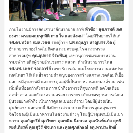
หัวข้อ “สุขภาพดี 360
ภายในงานมีการจัดเสวนาอีกมากมาย อาทิ
องศา: ครอบคลุมทุกมิติ กาย ใจ และสังคม”
โดยมีวิทยากรได้แก่
รศ.ดร.ทวิดา กมลเวชช
นพ.กฤษฎา หาญบรรเจิด
รองผู้ว่าฯ
ผู้
อำนวยการกองโรคไม่ติดต่อ กรมควบคุมโรค กระทรวง
คุณอุปการ จีระพันธุ
สาธารณสุข
เลขานุการชมรมเบาหวาน
รพ.จุฬาฯ อดีตผู้ช่วยอำนวยการ สสวท. ดำเนินรายการโดย
รศ.นพ. เพชร รอดอารีย์
เลขาธิการสมาคมโรคเบาหวานแห่งประ
เทศไทยฯ ได้เน้นย้ำความสำคัญของการสร้างสภาพแวดล้อมที่เอื้อ
ต่อการมีสุขภาพดี และการดูแลผู้ที่เป็นเบาหวานแบบองค์รวม เช่น
เพิ่มพื้นที่ออกกำลังกาย การเข้าถึงอาหารที่สุขภาพดี ลดโซเดียม
ลดน้ำตาล และยังคงความอร่อย การยกระดับมาตรฐานการส่งต่อ
ผู้ป่วยอย่างทั่วถึง เน้นการดูแลแบบองค์รวม โดยมีผู้ป่วยเป็น
ศูนย์กลาง นอกจากนี้ ยังมีการเสวนาประเด็นการดูแลสุขภาพ
จิตใจของผู้เป็นเบาหวานในช่วงวัยต่างๆ โดยผู้นำชุมชนผู้เป็นเบา
คุณกัญจรีย์ ศุภวิทยา คุณพศิน นิ่มนวล คุณนันท์นภัส สุทธิ
หวาน
พงศ์เกียรติ์ คุณสุวีร์ ซัจเดว และคุณศุภลักษณ์ จตุเทวประสิทธิ์