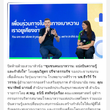
“ชุมชนคนเบาหวาน: แบ่งปันความรู้
ปิดท้ายด้วยเสวนาหัวข้อ
และกำลังใจ”
คุณวิสูตร ปรีชาธรรมรัช
โดย
รองประธานชมรม
นพ.ธีรวีร์ วีร
เพื่อเด็กและวัยรุ่นเบาหวาน โรงพยาบาลศิริราช
วรรณ
คุณ
ผู้อำนวยการกองสร้างเสริมสุขภาพ สำนักอนามัย กทม.
ชนาทิพย์ มารมย์
สำนักงานหลักประกันสุขภาพแห่งชาติ ดำเนิน
ศ.พญ. ธนินี สหกิจรุ่งเรือง
รายการโดย
คณะแพทยศาสตร์ จุฬาฯ
กรรมการบริหารสมาคมโรคเบาหวานแห่งประเทศไทยฯ ร่วมแบ่ง
ปันความรู้แลกเปลี่ยนประสบการณ์และสร้างกำลังใจให้แก่ผู้ที่ได้
รับผลกระทบจากเบาหวาน และการขับเคลื่อนโครงการมิตรภาพ