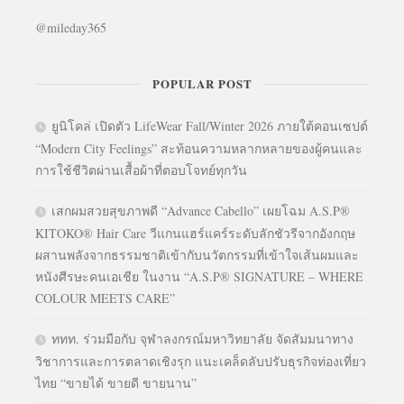
@mileday365
POPULAR POST
ยูนิโคล่ เปิดตัว LifeWear Fall/Winter 2026 ภายใต้คอนเซปต์
“Modern City Feelings” สะท้อนความหลากหลายของผู้คนและ
การใช้ชีวิตผ่านเสื้อผ้าที่ตอบโจทย์ทุกวัน
เสกผมสวยสุขภาพดี “Advance Cabello” เผยโฉม A.S.P®
KITOKO® Hair Care วีแกนแฮร์แคร์ระดับลักชัวรีจากอังกฤษ
ผสานพลังจากธรรมชาติเข้ากับนวัตกรรมที่เข้าใจเส้นผมและ
หนังศีรษะคนเอเชีย ในงาน “A.S.P® SIGNATURE – WHERE
COLOUR MEETS CARE”
ททท. ร่วมมือกับ จุฬาลงกรณ์มหาวิทยาลัย จัดสัมมนาทาง
วิชาการและการตลาดเชิงรุก แนะเคล็ดลับปรับธุรกิจท่องเที่ยว
ไทย “ขายได้ ขายดี ขายนาน”