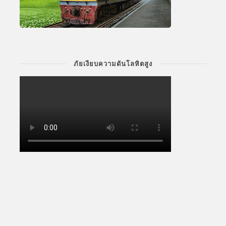
ภัยเงียบความดันโลหิตสูง