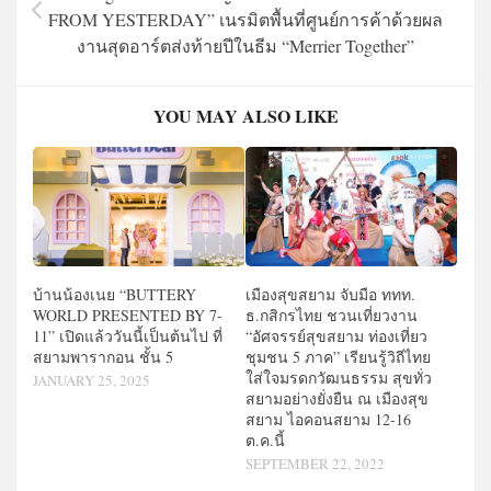
FROM YESTERDAY” เนรมิตพื้นที่ศูนย์การค้าด้วยผล
งานสุดอาร์ตส่งท้ายปีในธีม “Merrier Together”
YOU MAY ALSO LIKE
บ้านน้องเนย “BUTTERY
เมืองสุขสยาม จับมือ ททท.
WORLD PRESENTED BY 7-
ธ.กสิกรไทย ชวนเที่ยวงาน
11” เปิดแล้ววันนี้เป็นต้นไป ที่
“อัศจรรย์สุขสยาม ท่องเที่ยว
สยามพารากอน ชั้น 5
ชุมชน 5 ภาค” เรียนรู้วิถีไทย
ใส่ใจมรดกวัฒนธรรม สุขทั่ว
JANUARY 25, 2025
สยามอย่างยั่งยืน ณ เมืองสุข
สยาม ไอคอนสยาม 12-16
ต.ค.นี้
SEPTEMBER 22, 2022