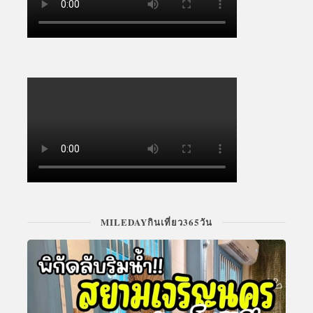
MILEDAYกินเที่ยว365วัน