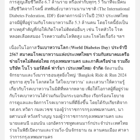
การสูญเสียชีวิตถึง 6.7 ล้านราย หรือเท่ากับทุกๆ 5 วินาทีจะมีคน
เสียชีวิตจากโรคนี้ สหพันธ์เบาหวานนานาชาติ (The International
Diabetes Federation, IDF) ยังคาดการณ์ว่าในปี 2583 ประเทศไทย
อาจมีผู้ที่อยู่ร่วมกับโรคเบาหวานถึง 5.3 ล้านคน โดยโรคนี้ยังเป็น
สาเหตุสำคัญที่ก่อให้เกิดโรคไม่ติดต่ออื่นๆ เช่น โรคหัวใจ โรค
หลอดเลือดสมอง โรคความดันโลหิตสูง และโรคไตเรื้อรัง ฯลฯ
วันเบาหวานโลก (World Diabetes Day) ประจำปี
เนื่องในโอกาส
2567 สมาคมโรคเบาหวานแห่งประเทศไทยฯ ร่วมกับสมาคมเครือ
ข่ายโรคไม่ติดต่อไทย กรุงเทพมหานคร และภาคีเครือข่าย รวมถึง
บริษัท โนโว นอร์ดิสค์ ฟาร์มา (ประเทศไทย) จำกัด
จัดงานปั่น
จักรยานและวิ่งมาราธอนสุดยิ่งใหญ่ ‘Bangkok Ride & Run 2024
สุขกาย สุขใจ โลกสดใส ใส่ใจเบาหวาน’ และเสวนาให้ความรู้
เกี่ยวกับโรคเบาหวานในมิติที่หลากหลาย เพื่อให้โอกาสผู้ที่อยู่ร่วม
กับโรคเบาหวานได้ร่วมกันเป็นกระบอกเสียง เรียกร้องนโยบาย
การดูแลและจัดการโรคเบาหวานที่ดียิ่งขึ้น โดยได้รับเกียรติจาก
รศ.ดร.ทวิดา กมลเวชช รองผู้ว่าราชการกรุงเทพมหานคร, นา
ยศานนท์ หวังสร้างบุญ รองผู้ว่าราชการกรุงเทพมหานคร และ
นายแดนนี แอนนัน เอกอัครราชทูตเดนมาร์กประจำประเทศไทย
ร่วมในพิธีเปิดงานและร่วมวิ่ง-ปั่นจักรยาน ณ ลานคนเมือง ศาลา
ว่าการกรุงเทพมหานคร