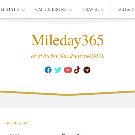
IFESTYLE
CAFE & BISTRO
TRAVEL
TECH & 
IFE
BISTRO
TIEW
Mileday365
HEALTH
THAI
CAFE
HOTEL
INTER
REVIEW
TRIP
เม้าท์ กิน ฟิน เที่ยว อินเทรนด์ 365วัน
MUSIC
&
ARTS
CULTURE
FASHION
&
BEAUTY
MOVIE
LIFE HEALTH
&
SERIES