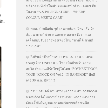
ลักชัวรีจากอังกฤษ ผสานพลังจากธรรมชาติเข้ากับ
นวัตกรรมที่เข้าใจเส้นผมและหนังศีรษะคนเอเชีย
ในงาน “A.S.P® SIGNATURE – WHERE
ง
COLOUR MEETS CARE”
ชัน
ททท. ร่วมมือกับ จุฬาลงกรณ์มหาวิทยาลัย จัด
สัมมนาทางวิชาการและการตลาดเชิงรุก แนะ
เคล็ดลับปรับธุรกิจท่องเที่ยวไทย “ขายได้ ขายดี
ขายนาน”
ถึงคิวเด็กข้างบ้าน!! BOYNEXTDOOR เคาะ
ประตูเรียก ONEDOOR ไทย เปิดบ้านรับความ
สดใส กับคอนเสิร์ตใหญ่ในไทย “BOYNEXTDOOR
TOUR ‘KNOCK ON Vol.2’ IN BANGKOK” ปักดี
เดย์ 30 ม.ค. ปีหน้า!!
กรมบังคับคดี กระทรวงยุติธรรม ประกาศความ
พร้อมอีกครั้งในการเข้าร่วมงานมหกรรมทางการ
เงินครั้งยิ่งใหญ่ของภาคตะวันออกเฉียงเหนือ