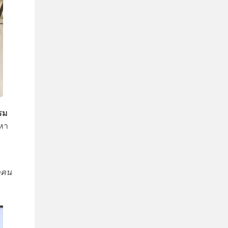
รม
หา
บ
ุกคน