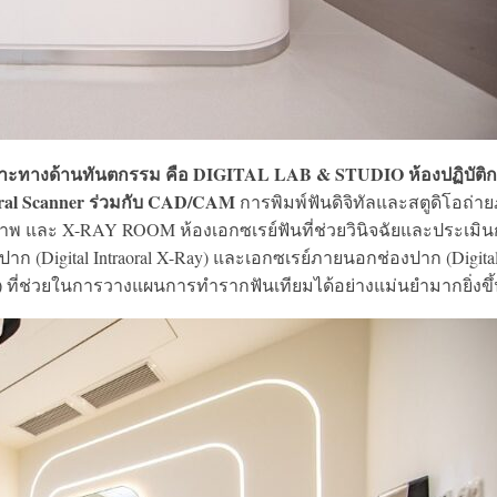
ฉพาะทางด้านทันตกรรม คือ DIGITAL LAB & STUDIO ห้องปฏิบัติ
oral Scanner ร่วมกับ CAD/CAM
การพิมพ์ฟันดิจิทัลและสตูดิโอถ่า
ภาพ และ X-RAY ROOM ห้องเอกซเรย์ฟันที่ช่วยวินิจฉัยและประเมิ
ก (Digital Intraoral X-Ray) และเอกซเรย์ภายนอกช่องปาก (Digita
CT) ที่ช่วยในการวางแผนการทำรากฟันเทียมได้อย่างแม่นยำมากยิ่งขึ