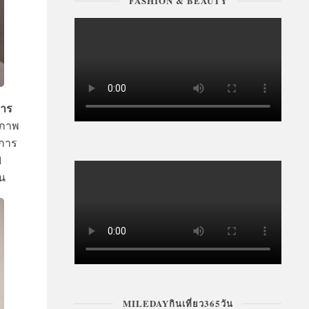
FASHION & BEAUTY
การ
ยภาพ
นการ
l
้น
MILEDAYกินเที่ยว365วัน