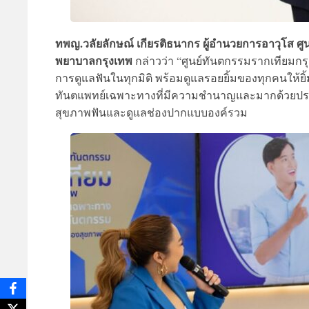
ทพญ.วลัยลักษณ์ เกียรติธนากร ผู้อำนวยการอาวุโส ศ
พยาบาลกรุงเทพ
กล่าวว่า “ศูนย์ทันตกรรมรากเทียมกร
การดูแลฟันในทุกมิติ พร้อมดูแลรอยยิ้มของทุกคนให้ยิ
ทันตแพทย์เฉพาะทางที่มีความชำนาญและมากด้วยประสบ
สุขภาพฟันและดูแลช่องปากแบบองค์รวม