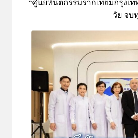
“ศูนย์ทันตกรรมรากเทียมกรุงเท
A
วัย จบท