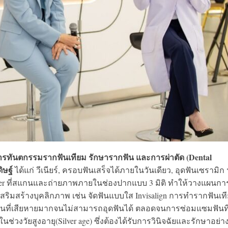
ารทันตกรรมรากฟันเทียม รักษารากฟัน และการผ่าตัด (Dental
ิษฐ์
ได้แก่ วีเนียร์, ครอบฟันเสร็จได้ภายในวันเดียว, อุดฟันเซรามิก
 Scanner ที่สแกนและถ่ายภาพภายในช่องปากแบบ 3 มิติ ทำให้วางแผนกา
สริมสร้างบุคลิกภาพ เช่น จัดฟันแบบใส Invisalign การทำรากฟันเท
ะฟันที่เสียหายมากจนไม่สามารถอุดฟันได้ ตลอดจนการซ่อมแซมฟันที่
วงวัยสูงอายุ(Silver age) ซึ่งต้องได้รับการวินิจฉัยและรักษาอย่า