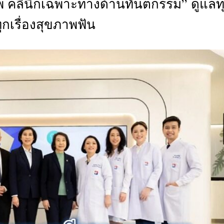
พ คลินิกเฉพาะทางด้านทันตกรรม” ดูแลท
CTIVITIES
ุกเรื่องสุขภาพฟัน
&
EVENT
DEAL