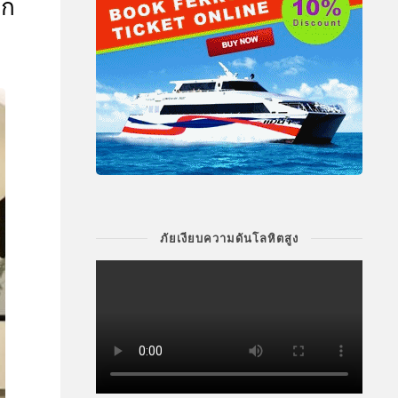
ุก
ภัยเงียบความดันโลหิตสูง