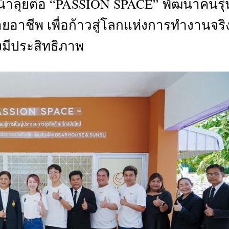
าลุยต่อ “PASSION SPACE” พัฒนาคนรุ่
CTIVITIES
สายอาชีพ เพื่อก้าวสู่โลกแห่งการทำงานจริ
&
EVENT
งมีประสิทธิภาพ
DEAL