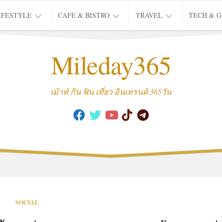
IFESTYLE
CAFE & BISTRO
TRAVEL
TECH & 
IFE
BISTRO
TIEW
Mileday365
HEALTH
THAI
CAFE
HOTEL
INTER
REVIEW
TRIP
เม้าท์ กิน ฟิน เที่ยว อินเทรนด์ 365วัน
MUSIC
&
ARTS
CULTURE
FASHION
&
BEAUTY
MOVIE
SOCIAL
&
SERIES