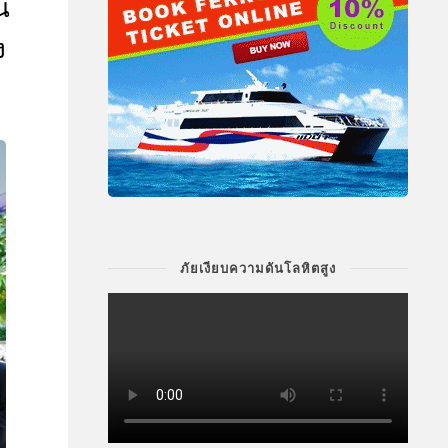
น
ง
ภัยเงียบความดันโลหิตสูง