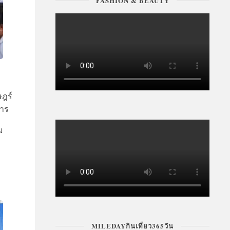
FASHION & BEAUTY
ษฎร์
การ
ม
MILEDAYกินเที่ยว365วัน