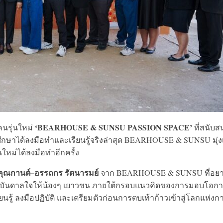
‘BEARHOUSE & SUNSU PASSION SPACE’
นรุ่นใหม่
ที่สนับส
าได้ลงมือทำและเรียนรู้จริงล่าสุด BEARHOUSE & SUNSU มุ่งเ
่นใหม่ได้ลงมือทำอีกครั้ง
 คุณกานต์–อรรถกร รัตนารมย์
จาก BEARHOUSE & SUNSU ที่อย
แรงบันดาลใจให้น้องๆ เยาวชน ภายใต้กรอบแนวคิดของการมอบโอก
นรู้ ลงมือปฏิบัติ และเตรียมตัวก่อนการตบเท้าก้าวเข้าสู่โลกแห่งก