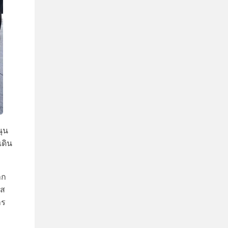
นุน
ดิน
าก
าส
าร