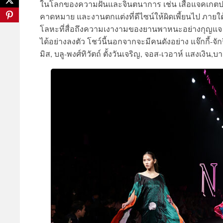
ในโลกของความฝันและจินตนาการ เช่น เสื้อแจคเกตปก
คาดหมาย และงานตกแต่งที่ดีไซน์ให้ผิดเพี้ยนไป ภายใต
โลหะที่สื่อถึงความเงางามของยานพาหนะอย่างกุญแจ ห
ได้อย่างลงตัว โชว์นี้นอกจากจะมีคนดังอย่าง แจ๊กกี้-จั
มิส, บลู-พงศ์ทิวัตถ์ ตั้งวันเจริญ, จอส-เวอาห์ แสงเงิ