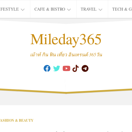
IFESTYLE
CAFE & BISTRO
TRAVEL
TECH & 
IFE
BISTRO
TIEW
Mileday365
HEALTH
THAI
CAFE
HOTEL
INTER
REVIEW
TRIP
เม้าท์ กิน ฟิน เที่ยว อินเทรนด์ 365วัน
MUSIC
&
ARTS
CULTURE
FASHION
&
BEAUTY
MOVIE
FASHION & BEAUTY
&
SERIES