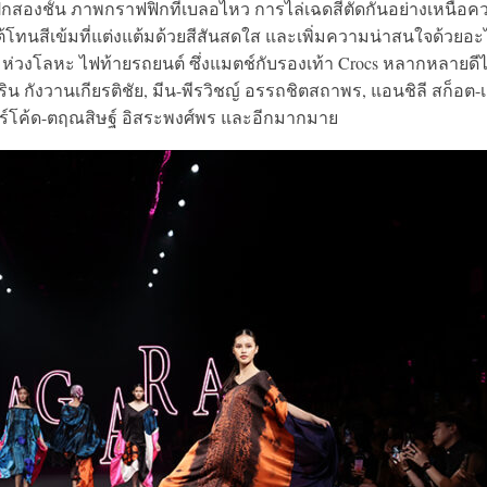
สองชั้น ภาพกราฟฟิกที่เบลอไหว การไล่เฉดสีตัดกันอย่างเหนือค
้โทนสีเข้มที่แต่งแต้มด้วยสีสันสดใส และเพิ่มความน่าสนใจด้วยอะ
่วงโลหะ ไฟท้ายรถยนต์ ซึ่งแมตช์กับรองเท้า Crocs หลากหลายดีไ
กริน กังวานเกียรติชัย, มีน-พีรวิชญ์ อรรถชิตสถาพร, แอนชิลี สก็อต-
น,บาร์โค้ด-ตฤณสิษฐ์ อิสระพงศ์พร และอีกมากมาย