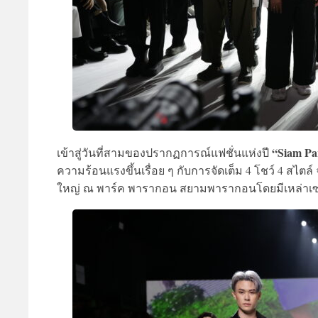
“Siam Par
เข้าสู่วันที่สามของปรากฏการณ์แฟชั่นแห่งปี
ความร้อนแรงขึ้นเรื่อย ๆ กับการจัดเต็ม 4 โชว์ 4 สไตล
ใหญ่ ณ พาร์ค พารากอน สยามพารากอนโดยมีเหล่าเซเลบร