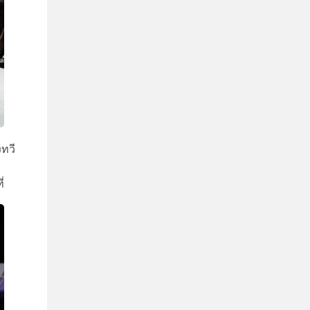
งทวี
่