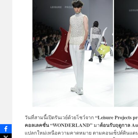
“Leisure Projects 
วันที่สามนี้เปิดรันเวย์ด้วยโชว์จาก
คอลเลคชั่น “WONDERLAND”
ต้อนรับฤดูกาล Au
มา
แปลกใหม่เหนือความคาดหมาย ตามคอนเซ็ปต์ดินแดนมหั