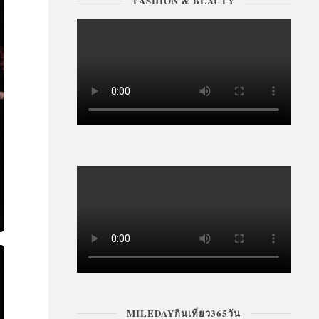
FASHION & BEAUTY
MILEDAYกินเที่ยว365วัน