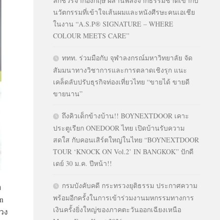
ลักชัวรีจากอังกฤษ ผสานพลังจากธรรมชาติเข้ากับ
นวัตกรรมที่เข้าใจเส้นผมและหนังศีรษะคนเอเชีย
ในงาน “A.S.P® SIGNATURE – WHERE
COLOUR MEETS CARE”
ททท. ร่วมมือกับ จุฬาลงกรณ์มหาวิทยาลัย จัด
สัมมนาทางวิชาการและการตลาดเชิงรุก แนะ
เคล็ดลับปรับธุรกิจท่องเที่ยวไทย “ขายได้ ขายดี
ขายนาน”
ถึงคิวเด็กข้างบ้าน!! BOYNEXTDOOR เคาะ
ประตูเรียก ONEDOOR ไทย เปิดบ้านรับความ
สดใส กับคอนเสิร์ตใหญ่ในไทย “BOYNEXTDOOR
TOUR ‘KNOCK ON Vol.2’ IN BANGKOK” ปักดี
เดย์ 30 ม.ค. ปีหน้า!!
กรมบังคับคดี กระทรวงยุติธรรม ประกาศความ
ำ
พร้อมอีกครั้งในการเข้าร่วมงานมหกรรมทางการ
n
เงินครั้งยิ่งใหญ่ของภาคตะวันออกเฉียงเหนือ
วง