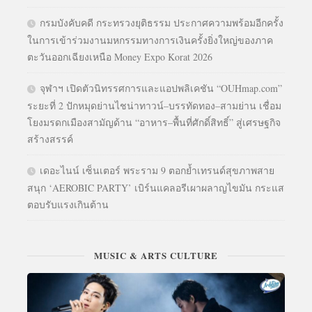
กรมบังคับคดี กระทรวงยุติธรรม ประกาศความพร้อมอีกครั้ง
ในการเข้าร่วมงานมหกรรมทางการเงินครั้งยิ่งใหญ่ของภาค
ตะวันออกเฉียงเหนือ Money Expo Korat 2026
จุฬาฯ เปิดตัวนิทรรศการและแอปพลิเคชัน “OUHmap.com”
ระยะที่ 2 ปักหมุดย่านไชน่าทาวน์–บรรทัดทอง–สามย่าน เชื่อม
โยงมรดกเมืองสามัญด้าน “อาหาร–พื้นที่ศักดิ์สิทธิ์” สู่เศรษฐกิจ
สร้างสรรค์
เดอะไนน์ เซ็นเตอร์ พระราม 9 ตอกย้ำเทรนด์สุขภาพสาย
สนุก ‘AEROBIC PARTY’ เบิร์นแคลอรีเผาผลาญไขมัน กระแส
ตอบรับแรงเกินต้าน
MUSIC & ARTS CULTURE