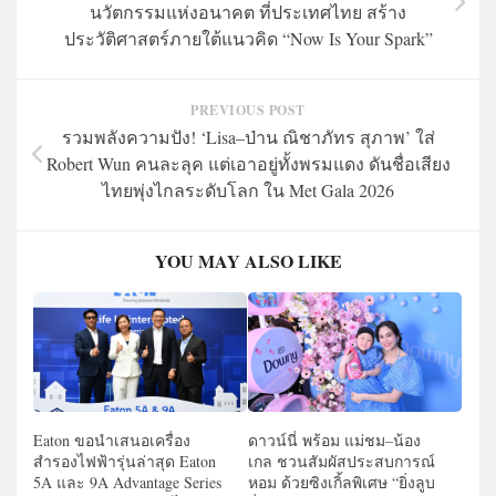
นวัตกรรมแห่งอนาคต ที่ประเทศไทย สร้าง
ประวัติศาสตร์ภายใต้แนวคิด “Now Is Your Spark”
PREVIOUS POST
รวมพลังความปัง! ‘Lisa–ป่าน ณิชาภัทร สุภาพ’ ใส่
Robert Wun คนละลุค แต่เอาอยู่ทั้งพรมแดง ดันชื่อเสียง
ไทยพุ่งไกลระดับโลก ใน Met Gala 2026
YOU MAY ALSO LIKE
Eaton ขอนำเสนอเครื่อง
ดาวน์นี่ พร้อม แม่ชม–น้อง
สำรองไฟฟ้ารุ่นล่าสุด Eaton
เกล ชวนสัมผัสประสบการณ์
5A และ 9A Advantage Series
หอม ด้วยซิงเกิ้ลพิเศษ “ยิ่งลูบ