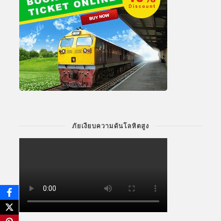
ภัยเงียบความดันโลหิตสูง