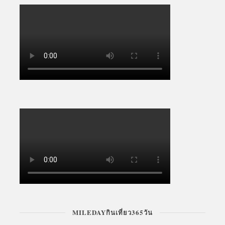
MILEDAYกินเที่ยว365วัน