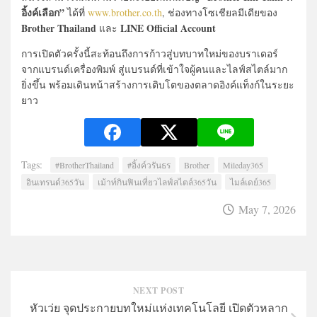
อิ้งค์เลือก”
ได้ที่
www.brother.co.th
, ช่องทางโซเชียลมีเดียของ
Brother Thailand
LINE Official Account
และ
การเปิดตัวครั้งนี้สะท้อนถึงการก้าวสู่บทบาทใหม่ของบราเดอร์
จากแบรนด์เครื่องพิมพ์ สู่แบรนด์ที่เข้าใจผู้คนและไลฟ์สไตล์มาก
ยิ่งขึ้น พร้อมเดินหน้าสร้างการเติบโตของตลาดอิงค์แท็งก์ในระยะ
ยาว
Tags:
#BrotherThailand
#อิ้งค์วรันธร
Brother
Mileday365
อินเทรนด์365วัน
เม้าท์กินฟินเที่ยวไลฟ์สไตล์365วัน
ไมล์เดย์365
May 7, 2026
NEXT POST
หัวเว่ย จุดประกายบทใหม่แห่งเทคโนโลยี เปิดตัวหลาก