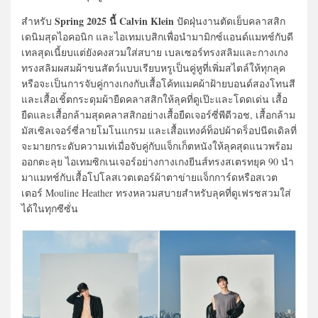
Spring 2025 นี้ Calvin Klein
สำหรับ
ปัดฝุ่นงานตัดเย็บคลาสสิก
เดนิมสุดไอคอนิก และไอเทมเบสิกเพื่อนำมามิกซ์แอนด์แมทช์กับดี
เทลสุดเนี้ยบแต่ยังคงสวมใส่สบาย เบลเซอร์ทรงสลิมและกางเกง
ทรงสลิมผสมผ้าขนสัตว์แบบเรียบหรูเป็นคู่หูที่เพิ่มสไตล์ให้ทุกลุค
หรือจะเป็นการจับคู่กางเกงกับเสื้อโค้ทแมคผ้าฝ้ายบอนด์สองโทนสี
และเสื้อเชิ้ตกระดุมผ้ายืดคลาสสิกให้ลุคที่ดูเป๊ะและโดดเด่น เสื้อ
ยืดและเสื้อกล้ามสุดคลาสสิกอย่างเสื้อยืดเจอร์ซี่พีดีวอช, เสื้อกล้าม
มัสเซิลเจอร์ซี่ลายโมโนแกรม และเสื้อแทงค์ท็อปผ้าดร็อปนีดเดิลที่
จะมายกระดับความเท่เมื่อจับคู่กับแจ็กเก็ตหนังให้ลุคสุดแนวพร้อม
ออกตะลุย ไอเทมซิกเนเจอร์อย่างกางเกงยีนส์ทรงสเตรทยุค 90 นำ
มาแมทช์กับเสื้อโปโลสเวตเตอร์ผ้าตาข่ายแจ็กการ์ดหรือสเวต
เตอร์ Mouline Heather ทรงหลวมสบายสำหรับลุคที่ดูเฟรชสวมใส่
ได้ในทุกซีซั่น