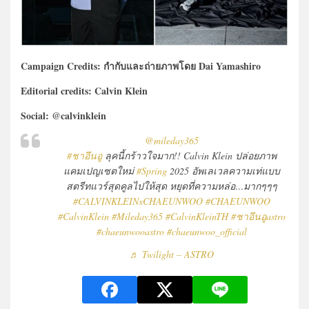
Campaign Credits: กำกับและถ่ายภาพโดย Dai Yamashiro
Editorial credits: Calvin Klein
Social: @calvinklein
@mileday365
#ชาอึนอู
ลุคนี้กร้าวใจมาก!! Calvin Klein ปล่อยภาพ
แคมเปญเซตใหม่
#Spring
2025 อัพเลเวลความเท่แบบ
สตรีทแวร์สุดคูลไปให้สุด หยุดที่ความหล่อ…มากๆๆๆ
#CALVINKLEINxCHAEUNWOO
#CHAEUNWOO
#CalvinKlein
#Mileday365
#CalvinKleinTH
#ชาอึนอูastro
#chaeunwooastro
#chaeunwoo_official
♬ Twilight – ASTRO