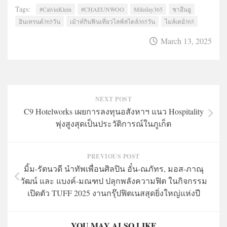
Tags:
#CalvinKlein
#CHAEUNWOO
Mileday365
ชาอึนอู
อินเทรนด์365วัน
เม้าท์กินฟินเที่ยวไลฟ์สไตล์365วัน
ไมล์เดย์365
March 13, 2025
NEXT POST
C9 Hotelworks เผยการลงทุนอสังหาฯ แนว Hospitality
พุ่งสูงสุดเป็นประวัติการณ์ในภูเก็ต
PREVIOUS POST
มิ้ม-รัตนวดี นำทัพเพื่อนศิลปิน อั๋น-ณภัทร, มอส-ภาณุ
วัฒน์ และ แบงค์-มณฑป ปลุกพลังความฟิต ในกิจกรรม
เปิดตัว TUFF 2025 งานกรุ๊ปฟิตเนสสุดยิ่งใหญ่แห่งปี
YOU MAY ALSO LIKE