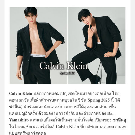
Calvin Klein
ปล่อยภาพแคมเปญเซตใหม่มาอย่างต่อเนื่อง โดย
Spring 2025
คอลเลกชันเสื้อผ้าสำหรับสุภาพบุรุษในซีซั่น
นี้ ได้
ชาอึนอู
นักร้องและนักแสดงชาวเกาหลีใต้สุดฮอตกลับมาขึ้น
Dai
แคมเปญอีกครั้ง ด้วยผลงานการกำกับและถ่ายภาพของ
Yamashiro
ชาอึนอู
แคมเปญนี้เผยให้เห็นความมั่นใจเต็มเปี่ยมของ
Calvin Klein
ในไอเทมซิกเนเจอร์สไตล์
ที่ถูกอัพเลเวลด้วยความเท่
แบบสตรีทแวร์สุดคูล