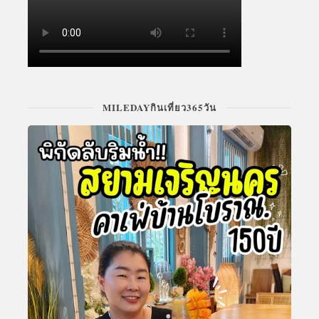
MILEDAYกินเที่ยว365วัน