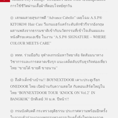
การใช้ชีวิตผ่านเสื้อผ้าที่ตอบโจทย์ทุกวัน
เสกผมสวยสุขภาพดี “Advance Cabello” เผยโฉม A.S.P®
KITOKO® Hair Care วีแกนแฮร์แคร์ระดับลักชัวรีจากอังกฤษ
ผสานพลังจากธรรมชาติเข้ากับนวัตกรรมที่เข้าใจเส้นผมและ
หนังศีรษะคนเอเชีย ในงาน “A.S.P® SIGNATURE – WHERE
COLOUR MEETS CARE”
ททท. ร่วมมือกับ จุฬาลงกรณ์มหาวิทยาลัย จัดสัมมนาทาง
วิชาการและการตลาดเชิงรุก แนะเคล็ดลับปรับธุรกิจท่องเที่ยว
ไทย “ขายได้ ขายดี ขายนาน”
ถึงคิวเด็กข้างบ้าน!! BOYNEXTDOOR เคาะประตูเรียก
ONEDOOR ไทย เปิดบ้านรับความสดใส กับคอนเสิร์ตใหญ่ใน
ไทย “BOYNEXTDOOR TOUR ‘KNOCK ON Vol.2’ IN
BANGKOK” ปักดีเดย์ 30 ม.ค. ปีหน้า!!
กรมบังคับคดี กระทรวงยุติธรรม ประกาศความพร้อมอีกครั้ง
ในการเข้าร่วมงานมหกรรมทางการเงินครั้งยิ่งใหญ่ของภาค