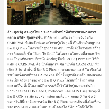
คุณรัฐ ตระกูลไทย ประธานเจ้าหน้าที่บริหารสายงานการ
ด้าน
ตลาด บริษัท ฟู้ดแพชชั่น จำกัด
กล่าวเสริมว่า “การจับมือกับ
CARNIVAL ที่เป็นตัวพ่อครองใจวัยรุ่นในยุคนี้ เป็นก้าวสำคัญของ
Bar B Q Plaza ในการเข้าสู่วงการแฟชั่น เราจึงตั้งใจร่วมกันสร้าง
สรรค์คอลเล็กชั่น “Born To Grill” ให้โดดเด่นในแบบที่สายสตรีท
และวัยรุ่นต้องชอบ อีกหนึ่งเอ็กซ์คลูซีฟที่ Bar B Q Plaza มอบให้กับ
แฟน ๆ CARNIVAL คือ น้ำจิ้มสูตรพิเศษ “น้ำจิ้ม CARNIVAL” ที่มี
เพียง 3 วันเท่านั้น ที่ Bar B Q Plaza สาขาสยามสแควร์วัน เรียกได้
ว่าเป็นครั้งแรกที่ทาง CARNIVAL มีน้ำจิ้มสูตรพิเศษเป็นของตัวเอง
และเป็นครั้งแรกของทาง Bar B Q Plaza ได้ผลิตน้ำจิ้มร่วมกับ
แบรนด์อื่น ทั้งนี้ในงานมีกิจกรรมที่ตั้งใจให้วัยรุ่นมาจอยกันอีก
มากมายอย่าง GON LAND, Photobooth และ GON Gang Troop ที่
Bar B GON จะเดินรอบสยามทักทายเพื่อน ๆ ตลอด 3 วัน ซึ่งเป้า
หมายในปีนี้เราต้องการเห็น Bar B Q Plaza กลายเป็นหนึ่งในเพื่อน
ของชาว GEN Z และเป็นแบรนด์ไลฟสไตล์ที่เขานึกถึงได้ใน