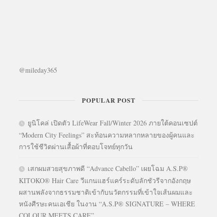
@mileday365
POPULAR POST
ยูนิโคล่ เปิดตัว LifeWear Fall/Winter 2026 ภายใต้คอนเซปต์
“Modern City Feelings” สะท้อนความหลากหลายของผู้คนและ
การใช้ชีวิตผ่านเสื้อผ้าที่ตอบโจทย์ทุกวัน
เสกผมสวยสุขภาพดี “Advance Cabello” เผยโฉม A.S.P®
KITOKO® Hair Care วีแกนแฮร์แคร์ระดับลักชัวรีจากอังกฤษ
ผสานพลังจากธรรมชาติเข้ากับนวัตกรรมที่เข้าใจเส้นผมและ
หนังศีรษะคนเอเชีย ในงาน “A.S.P® SIGNATURE – WHERE
COLOUR MEETS CARE”