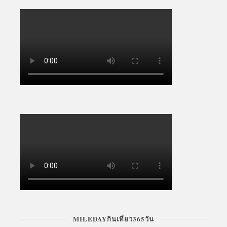
MILEDAYกินเที่ยว365วัน