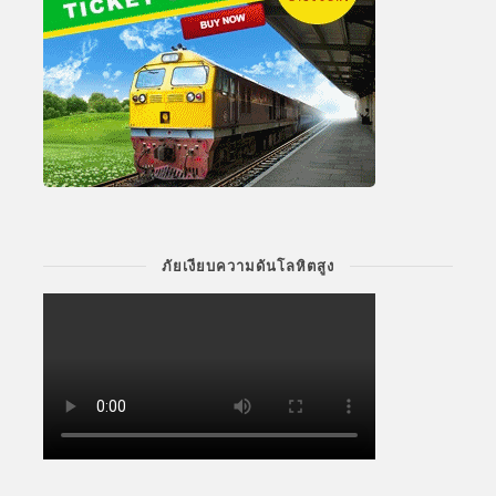
ภัยเงียบความดันโลหิตสูง