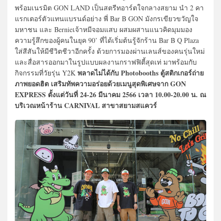
พร้อมเนรมิต GON LAND เป็นสตรีทอาร์ตใจกลางสยาม นำ 2 คา
แรกเตอร์ตัวแทนแบรนด์อย่าง พี่ Bar B GON มังกรเขียวขวัญใจ
มหาชน และ Bernieเจ้าหมีจอมแสบ ผสมผสานแนวคิดมุมมอง
ความรู้สึกของผู้คนในยุค 90’ ที่ได้เริ่มต้นรู้จักร้าน Bar B Q Plaza
ใส่สีสันให้มีชีวิตชีวาอีกครั้ง ด้วยการมองผ่านเลนส์ของคนรุ่นใหม่
และสื่อสารออกมาในรูปแบบผลงานกราฟฟิตี้สุดเท่ มาพร้อมกับ
พลาดไม่ได้กับ Photobooths ตู้สติกเกอร์ถ่าย
กิจกรรมที่วัยรุ่น Y2K
ภาพยอดฮิต
เสริมทัพความอร่อยด้วยเมนูสุดพิเศษจาก GON
EXPRESS ตั้งแต่วันที่ 24-26 มีนาคม 2566 เวลา 10.00-20.00 น. ณ
บริเวณหน้าร้าน CARNIVAL สาขาสยามสแควร์