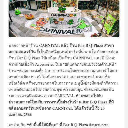
CARNIVAL แล้ว ร้าน Bar B Q Plaza สาขา
นอกจากหน้าร้าน
สยามสแควร์วัน
ก็เป็นอีกหนึ่งแลนด์มาร์คที่น่าสนใจ ด้วยการย้อม
ร้าน Bar B Q Plaza ให้เสมือนเป็นร้าน CARNIVAL และมี Kiosk
จำหน่ายเสื้อผ้า Accessories ในลายที่แตกต่างกันบริเวณด้านหน้า
ร้าน พร้อมตกแต่งทั้ง 4 สาขาบริเวณโดยรอบสยามสแควร์ ได้แก่
สามย่านมิตรทาวน์ โลตัสพระราม1 สยามเซนเตอร์ และเซ็น
ทรัลเวิล์ด สร้างบรรยากาศในการทานเมนูปิ้งย่างที่แฝงดีกรีความ
เท่ แต่ยังอบอวลไปด้วยความสุข ความอบอุ่น ขี้เล่นเช่นเคยเป็น
ห้ามพลาดไปกับ
ระยะเวลาหนึ่งเดือน สาวก CARNIVAL
ประสบการณ์ใหม่กับการทานปิ้งย่างในร้าน Bar B Q Plaza ที่มี
กลิ่นอายสตรีทแฟชั่นจาก CARNIVAL ได้แล้ววันนี้ ถึง 23
เมษายน 2566
“ทำมื้อนี้ให้ดีที่สุด” ที่ Bar B Q Plaza
มาร่วมกัน
ติดตามราย