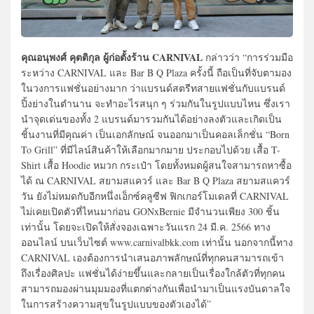
คุณอนุพงศ์ คุตติกุล ผู้ก่อตั้งร้าน CARNIVAL
กล่าวว่า “การร่วมมือ
ระหว่าง CARNIVAL และ Bar B Q Plaza ครั้งนี้ ถือเป็นที่จับตามอง
ในวงการแฟชั่นอย่างมาก ว่าแบรนด์สตรีทสายแฟชั่นกับแบรนด์
ปิ้งย่างในตำนาน จะทำอะไรสนุก ๆ ร่วมกันในรูปแบบไหน ซึ่งเรา
นำจุดเด่นของทั้ง 2 แบรนด์มารวมกันได้อย่างลงตัวและเกิดเป็น
ชิ้นงานที่มีคุณค่า เป็นเอกลักษณ์ จนออกมาเป็นคอลเล็กชั่น “Born
To Grill” ที่มีไลน์สินค้าให้เลือกมากมาย ประกอบไปด้วย เสื้อ T-
Shirt เสื้อ Hoodie หมวก กระเป๋า โดยทั้งหมดผู้สนใจสามารถหาซื้อ
ได้ ณ CARNIVAL สยามสแควร์ และ Bar B Q Plaza สยามสแควร์
วัน ยังไม่หมดกับอีกหนึ่งเอ็กซ์คลูซีฟ ฟิกเกอร์โมเดลที่ CARNIVAL
ไม่เคยเปิดตัวที่ไหนมาก่อน GONxBernie มีจำนวนเพียง 300 ชิ้น
เท่านั้น โดยจะเปิดให้สั่งจองเฉพาะวันแรก 24 มี.ค. 2566 ทาง
ออนไลน์ บนเว็บไซต์ www.carnivalbkk.com เท่านั้น นอกจากนี้ทาง
CARNIVAL เองต้องการนำเสนอภาพลักษณ์ที่ทุกคนสามารถเข้า
ถึงเรื่องศิลปะ แฟชั่นได้ง่ายขึ้นและกลายเป็นเรื่องใกล้ตัวที่ทุกคน
สามารถมองผ่านมุมมองที่แตกต่างกันเพื่อนำมาเป็นแรงบันดาลใจ
ในการสร้างความสุขในรูปแบบของตัวเองได้”