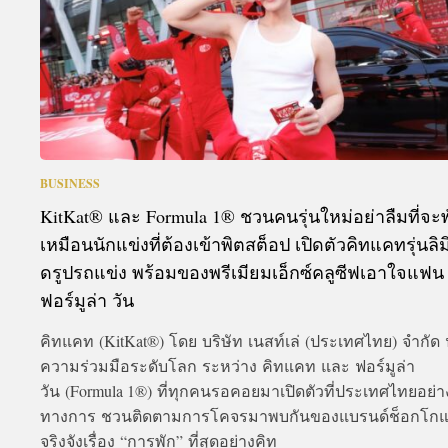
BUSINESS
KitKat® และ Formula 1® ชวนคนรุ่นใหม่อย่าลืมที่จะพ
เหมือนนักแข่งที่ต้องเข้าพิตสต็อป เปิดตัวคิทแคทรุ่นลิมิ
ดรูปรถแข่ง พร้อมของพรีเมียมเอ็กซ์คลูซีฟเอาใจแฟน
ฟอร์มูล่า วัน
คิทแคท (KitKat®) โดย บริษัท เนสท์เล่ (ประเทศไทย) จำกัด
ความร่วมมือระดับโลก ระหว่าง คิทแคท และ ฟอร์มูล่า
วัน (Formula 1®) ที่ทุกคนรอคอยมาเปิดตัวที่ประเทศไทยอย่า
ทางการ ชวนติดตามการโคจรมาพบกันของแบรนด์ช็อกโกแล
จริงจังเรื่อง “การพัก” ที่สุดอย่างคิท