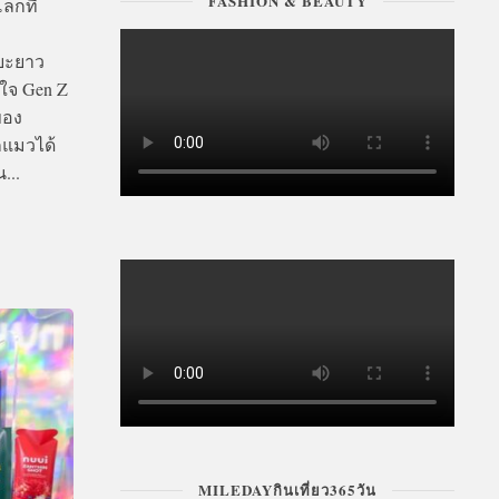
FASHION & BEAUTY
ลกที่
ยะยาว
ญใจ Gen Z
ของ
กแมวได้
...
MILEDAYกินเที่ยว365วัน