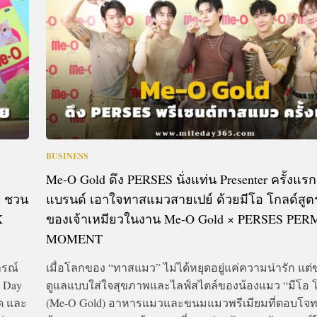
BUSINESS
Me-O Gold ดึง PERSES นั่งแท่น Presenter ครั้งแร
ก ชวน
แบรนด์ เอาใจทาสแมวสายเปย์ ด้วยมีโอ โกลด์สูตรท
X
ของเจ้าเหมียวในงาน Me-O Gold × PERSES PE
MOMENT
ารณ์
เมื่อโลกของ “ทาสแมว” ไม่ได้หยุดอยู่แค่ความน่ารัก แต่ข
t Day
ดูแลแบบใส่ใจสุขภาพและไลฟ์สไตล์ของน้องแมว “มีโอ โ
ิด และ
(Me-O Gold) อาหารแมวและขนมแมวพรีเมียมที่ตอบโจ