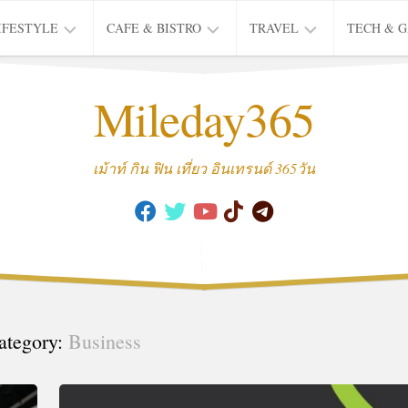
IFESTYLE
CAFE & BISTRO
TRAVEL
TECH & 
IFE
BISTRO
TIEW
Mileday365
HEALTH
THAI
CAFE
HOTEL
INTER
REVIEW
TRIP
เม้าท์ กิน ฟิน เที่ยว อินเทรนด์ 365วัน
MUSIC
&
ARTS
CULTURE
FASHION
&
BEAUTY
ategory:
Business
MOVIE
&
SERIES