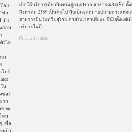
เปิดให้บริการเที่ยวบินตรงสู่กรุงปราก สาธารณรัฐเช็ก ตั้งแต
นป๊อบ
สิงหาคม 2569 เป็นต้นไป นับเป็นจุดหมายปลายทางแห่ง
“พัก
สายการบินในทวีปยุโรป ภายในเวลาเพียง 6 ปีนับตั้งแต่เปิ
 (Pit
บริการในปี...
้งก่อน
า
June 13, 2026
ดตัวไอ
ะสม
ย
คโปร์
lines
 ใน
่งของ
อยาก
ามคาด
นไหน
 เพื่อ
ู่เป้า