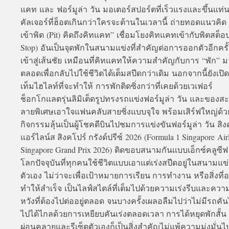
แคท และ ฟอร์มูล่า วัน มอเตอร์สปอร์ตที่เร็วแรงและขึ้นแท่
คัลเจอร์ที่ฮ็อตเกินกว่าใครจะต้านในเวลานี้ ถ่ายทอดแนวคิด 
เข้าพิต (Pit) คิดถึงคิทแคท” เชื่อมโยงคิทแคทเข้ากับพิตสต็อป
Stop) อันเป็นจุดพักในสนามแข่งที่สำคัญต่อการออกตัวอีกครั
เข้าสู่เส้นชัย เหมือนที่คิทแคทให้ความสำคัญกับการ “พัก” ม
ตลอดเพื่อกลับไปใช้ชีวิตได้เต็มสปีดกว่าเดิม นอกจากนี้ยังเปิ
เท็มไฮไลท์ที่จะทำให้ การพักติดซิ่งกว่าที่เคยด้วยเวเฟอร์
ช็อกโกแลตรุ่นลิมิเต็ดรูปทรงรถแข่งฟอร์มูล่า วัน และของส
ลายพิเศษเอาใจแฟนคลับสายซิ่งแบบจุใจ พร้อมเสิร์ฟใหญ่ด้ว
กิจกรรมลุ้นเป็นผู้โชคดีบินไปชมการแข่งขันฟอร์มูล่า วัน สิง
แอร์ไลน์ส สิงคโปร์ กรังด์ปรีซ์ 2026 (Formula 1 Singapore Air
Singapore Grand Prix 2026) ติดขอบสนามกันแบบเอ็กซ์คลูซีฟ
โลกปัจจุบันที่ทุกคนใช้ชีวิตแบบเอาแต่เร่งสปีดอยู่ในสนามแข
ตัวเอง ไม่ว่าจะเพื่อเป้าหมายการเรียน การทำงาน หรือสิ่งที่
ทำให้สำเร็จ เป็นไลฟ์สไตล์ที่เต็มไปด้วยความเร่งรีบและคว
หวังที่ต้องไปต่ออยู่ตลอด จนบางครั้งเผลอลืมไปว่าไม่มีรถคั
ไปได้ไกลด้วยการเหยียบคันเร่งตลอดเวลา การได้หยุดพักสั้น ๆ
ผ่อนคลายและรีเซ็ตตัวเองก็เป็นสิ่งสำคัญไม่แพ้ความมุ่งมั่นไปส