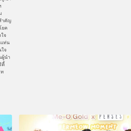
ท
ม
สำคัญ
ะโยค
าใจ
นแท่น
นใจ
ผู้นำ
ตี้
ิท