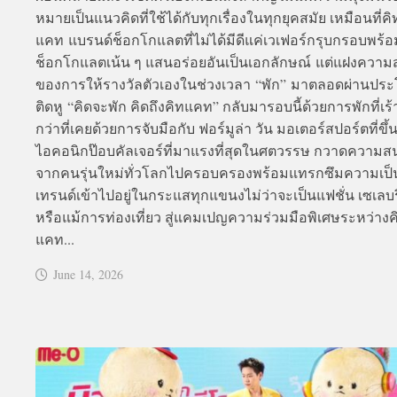
หมายเป็นแนวคิดที่ใช้ได้กับทุกเรื่องในทุกยุคสมัย เหมือนที่คิ
แคท แบรนด์ช็อกโกแลตที่ไม่ได้มีดีแค่เวเฟอร์กรุบกรอบพร้อ
ช็อกโกแลตเน้น ๆ แสนอร่อยอันเป็นเอกลักษณ์ แต่แฝงความ
ของการให้รางวัลตัวเองในช่วงเวลา “พัก” มาตลอดผ่านปร
ติดหู “คิดจะพัก คิดถึงคิทแคท” กลับมารอบนี้ด้วยการพักที่เร้
กว่าที่เคยด้วยการจับมือกับ ฟอร์มูล่า วัน มอเตอร์สปอร์ตที่ขึ้
ไอคอนิกป๊อบคัลเจอร์ที่มาแรงที่สุดในศตวรรษ กวาดความส
จากคนรุ่นใหม่ทั่วโลกไปครอบครองพร้อมแทรกซึมความเป็น
เทรนด์เข้าไปอยู่ในกระแสทุกแขนงไม่ว่าจะเป็นแฟชั่น เซเลบริ
หรือแม้การท่องเที่ยว สู่แคมเปญความร่วมมือพิเศษระหว่างค
แคท...
June 14, 2026