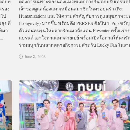
ต่อบท
ต้องการเฉพาะของน้องแมวที่แตกต่างกัน ตอบรับเทรนด์โ
งครอง
เจ้าของดูแลน้องแมวเหมือนสมาชิกในครอบครัว (Pet
มไป
Humanization) และให้ความสำคัญกับการดูแลสุขภาพระ
ุขที่
(Longevity) มากขึ้น พร้อมดึง PERSES ศิลปิน T-Pop ขวั
ทิมา
ตัวแทนคนรุ่นใหม่สายรักแมวนั่งแท่น Presenter ครั้งแรก
..
แบรนด์ เอาใจทาสแมวสายเปย์ พร้อมเปิดโอกาสให้คนรั
ร่วมสนุกกับหลากหลายกิจกรรมสำหรับ Lucky Fan ในงาน
June 8, 2026