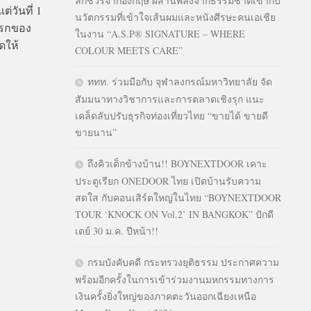
ลักชัวรีจากอังกฤษ ผสานพลังจากธรรมชาติเข้ากับ
่วันที่ 1
นวัตกรรมที่เข้าใจเส้นผมและหนังศีรษะคนเอเชีย
แรกของ
ในงาน “A.S.P® SIGNATURE – WHERE
ดให้
COLOUR MEETS CARE”
ททท. ร่วมมือกับ จุฬาลงกรณ์มหาวิทยาลัย จัด
สัมมนาทางวิชาการและการตลาดเชิงรุก แนะ
เคล็ดลับปรับธุรกิจท่องเที่ยวไทย “ขายได้ ขายดี
ขายนาน”
ถึงคิวเด็กข้างบ้าน!! BOYNEXTDOOR เคาะ
ประตูเรียก ONEDOOR ไทย เปิดบ้านรับความ
สดใส กับคอนเสิร์ตใหญ่ในไทย “BOYNEXTDOOR
TOUR ‘KNOCK ON Vol.2’ IN BANGKOK” ปักดี
เดย์ 30 ม.ค. ปีหน้า!!
กรมบังคับคดี กระทรวงยุติธรรม ประกาศความ
พร้อมอีกครั้งในการเข้าร่วมงานมหกรรมทางการ
เงินครั้งยิ่งใหญ่ของภาคตะวันออกเฉียงเหนือ