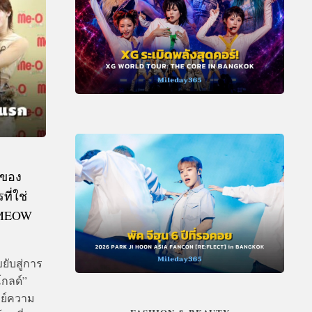
กของ
ี่ใช่
RMEOW
ยับสู่การ
กลด์”
ทย์ความ