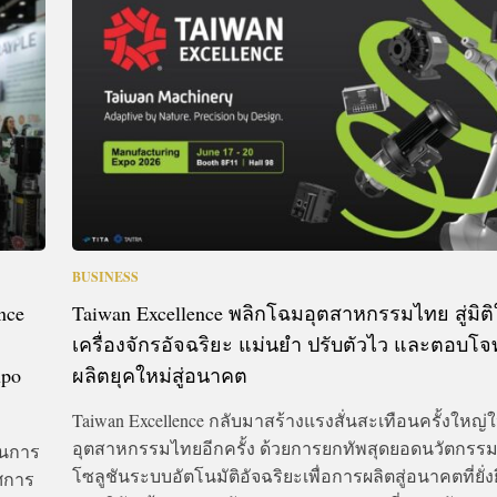
CTIVITIES
&
EVENT
DEAL
BUSINESS
nce
Taiwan Excellence พลิกโฉมอุตสาหกรรมไทย สู่มิติ
เครื่องจักรอัจฉริยะ แม่นยำ ปรับตัวไว และตอบโจ
xpo
ผลิตยุคใหม่สู่อนาคต
Taiwan Excellence กลับมาสร้างแรงสั่นสะเทือนครั้งใหญ่
อุตสาหกรรมไทยอีกครั้ง ด้วยการยกทัพสุดยอดนวัตกรร
ันการ
โซลูชันระบบอัตโนมัติอัจฉริยะเพื่อการผลิตสู่อนาคตที่ยั่
รศการ