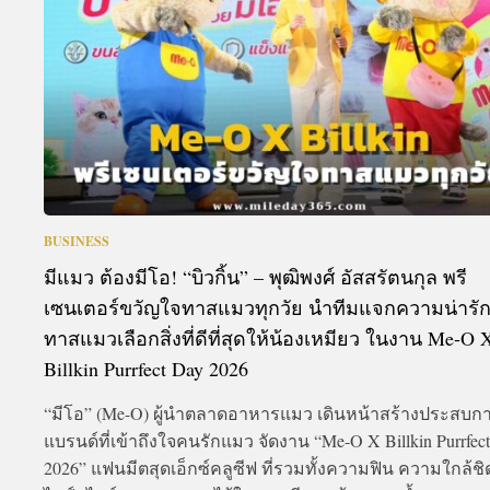
BUSINESS
มีแมว ต้องมีโอ! “บิวกิ้น” – พุฒิพงศ์ อัสสรัตนกุล พรี
เซนเตอร์ขวัญใจทาสแมวทุกวัย นำทีมแจกความน่ารั
ทาสแมวเลือกสิ่งที่ดีที่สุดให้น้องเหมียว ในงาน Me-O 
Billkin Purrfect Day 2026
“มีโอ” (Me-O) ผู้นำตลาดอาหารแมว เดินหน้าสร้างประสบก
แบรนด์ที่เข้าถึงใจคนรักแมว จัดงาน “Me-O X Billkin Purrfec
2026” แฟนมีตสุดเอ็กซ์คลูซีฟ ที่รวมทั้งความฟิน ความใกล้ช