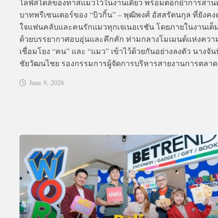
ไลฟ์สไตล์ของทาสแมวไว้ในงานเดียว พร้อมตอกย้ำการสาน
บาทพรีเซนเตอร์ของ “บิวกิ้น” – พุฒิพงศ์ อัสสรัตนกุล ที่ยังค
ใจแฟนคลับและคนรักแมวทุกเจเนอเรชัน โดยภายในงานเต็
ด้วยบรรยากาศอบอุ่นและคึกคัก ท่ามกลางโมเมนต์แห่งความส
เชื่อมโยง “คน” และ “แมว” เข้าไว้ด้วยกันอย่างลงตัว นางจัน
ชัยวัฒนไชย รองกรรมการผู้จัดการบริหารสายงานการตลาด.
June 9, 2026