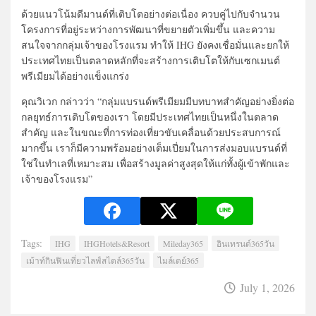
ด้วยแนวโน้มดีมานด์ที่เติบโตอย่างต่อเนื่อง ควบคู่ไปกับจำนวน
โครงการที่อยู่ระหว่างการพัฒนาที่ขยายตัวเพิ่มขึ้น และความ
สนใจจากกลุ่มเจ้าของโรงแรม ทำให้ IHG ยังคงเชื่อมั่นและยกให้
ประเทศไทยเป็นตลาดหลักที่จะสร้างการเติบโตให้กับเซกเมนต์
พรีเมียมได้อย่างแข็งแกร่ง
คุณวิเวก กล่าวว่า “กลุ่มแบรนด์พรีเมียมมีบทบาทสำคัญอย่างยิ่งต่อ
กลยุทธ์การเติบโตของเรา โดยมีประเทศไทยเป็นหนึ่งในตลาด
สำคัญ และในขณะที่การท่องเที่ยวขับเคลื่อนด้วยประสบการณ์
มากขึ้น เราก็มีความพร้อมอย่างเต็มเปี่ยมในการส่งมอบแบรนด์ที่
ใช่ในทำเลที่เหมาะสม เพื่อสร้างมูลค่าสูงสุดให้แก่ทั้งผู้เข้าพักและ
เจ้าของโรงแรม”
Tags:
IHG
IHGHotels&Resort
Mileday365
อินเทรนด์365วัน
เม้าท์กินฟินเที่ยวไลฟ์สไตล์365วัน
ไมล์เดย์365
July 1, 2026