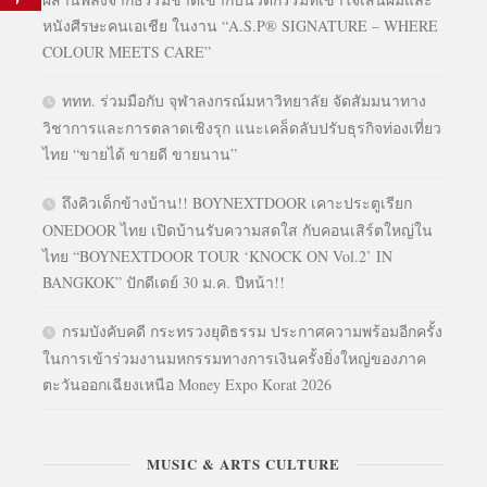
หนังศีรษะคนเอเชีย ในงาน “A.S.P® SIGNATURE – WHERE
COLOUR MEETS CARE”
ททท. ร่วมมือกับ จุฬาลงกรณ์มหาวิทยาลัย จัดสัมมนาทาง
วิชาการและการตลาดเชิงรุก แนะเคล็ดลับปรับธุรกิจท่องเที่ยว
ไทย “ขายได้ ขายดี ขายนาน”
ถึงคิวเด็กข้างบ้าน!! BOYNEXTDOOR เคาะประตูเรียก
ONEDOOR ไทย เปิดบ้านรับความสดใส กับคอนเสิร์ตใหญ่ใน
ไทย “BOYNEXTDOOR TOUR ‘KNOCK ON Vol.2’ IN
BANGKOK” ปักดีเดย์ 30 ม.ค. ปีหน้า!!
กรมบังคับคดี กระทรวงยุติธรรม ประกาศความพร้อมอีกครั้ง
ในการเข้าร่วมงานมหกรรมทางการเงินครั้งยิ่งใหญ่ของภาค
ตะวันออกเฉียงเหนือ Money Expo Korat 2026
MUSIC & ARTS CULTURE