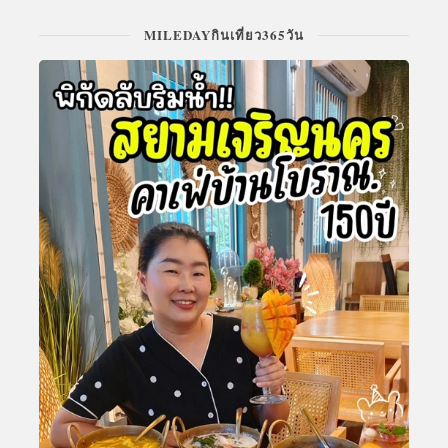
MILEDAYกินเที่ยว365วัน