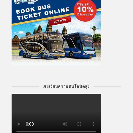
ภัยเงียบความดันโลหิตสูง