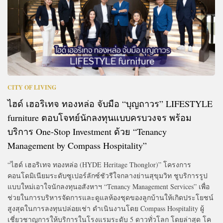
CITY OF LIVING
ไฮด์ เฮอริเทจ ทองหล่อ จับมือ “บุญถาวร” LIFESTYLE
furniture ตอบโจทย์นักลงทุนแบบครบวงจร พร้อม
บริการ One-Stop Investment ด้วย “Tenancy
Management by Compass Hospitality”
“ไฮด์ เฮอริเทจ ทองหล่อ (HYDE Heritage Thonglor)” โครงการ
คอนโดมิเนียมระดับซูเปอร์ลักซ์ชัวรีใจกลางย่านสุขุมวิท ชูบริการรูป
แบบใหม่เอาใจนักลงทุนอสังหาฯ “Tenancy Management Services” เพื่อ
ช่วยในการบริหารจัดการและดูแลห้องชุดของลูกบ้านให้เกิดประโยชน์
สูงสุดในการลงทุนปล่อยเช่า ดำเนินงานโดย Compass Hospitality ผู้
เชี่ยวชาญการให้บริการในโรงแรมระดับ 5 ดาวทั่วโลก โดยล่าสุด โค