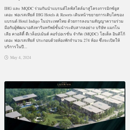
IHG และ MQDC ร่วมกันนำแบรนด์ไลฟ์สไตล์มาสู่โครงการมิกซ์ยูส
เดอะ ฟอเรสเทียส์ IHG Hotels & Resorts เดินหน้าขยายการเติบโตของ
แบรนด์ Hotel Indigo ในประเทศไทย ด้วยการลงนามสัญญาความร่วม
มือกับผู้พัฒนาอสังหาริมทรัพย์ชั้นนำระดับสากลอย่าง บริษัท แมกโน
เลีย ควอลิตี้ ดีเวล็อปเม้นต์ คอร์ปอเรชั่น จำกัด (MQDC) โฮเต็ล อินดิโก้
เดอะ ฟอเรสเทียส์ ประกอบด้วยห้องพักจำนวน 274 ห้อง ซึ่งจะเปิดให้
บริการในปี...
May 4, 2024