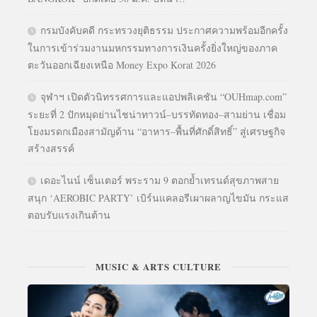
กรมบังคับคดี กระทรวงยุติธรรม ประกาศความพร้อมอีกครั้ง
ในการเข้าร่วมงานมหกรรมทางการเงินครั้งยิ่งใหญ่ของภาค
ตะวันออกเฉียงเหนือ Money Expo Korat 2026
จุฬาฯ เปิดตัวนิทรรศการและแอปพลิเคชัน “OUHmap.com”
ระยะที่ 2 ปักหมุดย่านไชน่าทาวน์–บรรทัดทอง–สามย่าน เชื่อม
โยงมรดกเมืองสามัญด้าน “อาหาร–พื้นที่ศักดิ์สิทธิ์” สู่เศรษฐกิจ
สร้างสรรค์
เดอะไนน์ เซ็นเตอร์ พระราม 9 ตอกย้ำเทรนด์สุขภาพสาย
สนุก ‘AEROBIC PARTY’ เบิร์นแคลอรีเผาผลาญไขมัน กระแส
ตอบรับแรงเกินต้าน
MUSIC & ARTS CULTURE