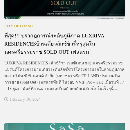
CITY OF LIVING
ที่สุด!!! ปรากฎการณ์ระดับภูมิภาค LUXRIVA
RESIDENCESบ้านเดี่ยวลักซ์ชัวรี่หรูสุดใน
นครศรีธรรมราช SOLD OUT เฟสแรก
LUXRIVA RESIDENCES (ลักซ์ริวา เรสซิเดนเซส) นครศรีธรรมราช
แบรนด์โครงการบ้านเดี่ยวระดับลักซ์ชัวรี่โครงการแรกในส่วนภูมิภาค
ของ บริษัท ซี.พี. แลนด์ จำกัด (มหาชน) หรือ CP LAND ประกาศปิด
การขาย (Sold Out) เฟสแรกทันที ในรอบ VVIP Pre – Sale เมื่อวันที่ 17
– 18 กุมภาพันธ์ที่ผ่านมา และเตรียมตัวพบกับเฟสต่อไปในเร็วๆนี้...
February 19, 2024