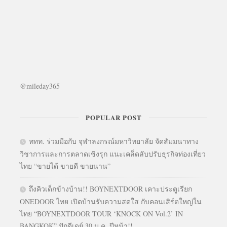
@mileday365
POPULAR POST
ททท. ร่วมมือกับ จุฬาลงกรณ์มหาวิทยาลัย จัดสัมมนาทาง
วิชาการและการตลาดเชิงรุก แนะเคล็ดลับปรับธุรกิจท่องเที่ยว
ไทย “ขายได้ ขายดี ขายนาน”
ถึงคิวเด็กข้างบ้าน!! BOYNEXTDOOR เคาะประตูเรียก
ONEDOOR ไทย เปิดบ้านรับความสดใส กับคอนเสิร์ตใหญ่ใน
ไทย “BOYNEXTDOOR TOUR ‘KNOCK ON Vol.2’ IN
BANGKOK” ปักดีเดย์ 30 ม.ค. ปีหน้า!!