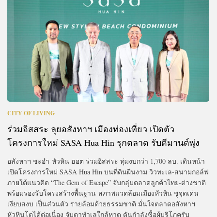
CITY OF LIVING
ร่วมอิสสระ ลุยอสังหาฯ เมืองท่องเที่ยว เปิดตัว
โครงการใหม่ SASA Hua Hin รุกตลาด รับดีมานด์พุ่ง
อสังหาฯ ชะอำ-หัวหิน ฮอต ร่วมอิสสระ ทุ่มงบกว่า 1,700 ลบ. เดินหน้า
เปิดโครงการใหม่ SASA Hua Hin บนที่ดินผืนงาม วิวทะเล-สนามกอล์ฟ
ภายใต้แนวคิด “The Gem of Escape” จับกลุ่มตลาดลูกค้าไทย-ต่างชาติ
พร้อมรองรับโครงสร้างพื้นฐาน-สภาพแวดล้อมเมืองหัวหิน ชูจุดเด่น
เงียบสงบ เป็นส่วนตัว รายล้อมด้วยธรรมชาติ มั่นใจตลาดอสังหาฯ
หัวหินโตได้ต่อเนื่อง จับตาทำเลใกล้หาด ดันกำลังซื้อผู้บริโภครับ