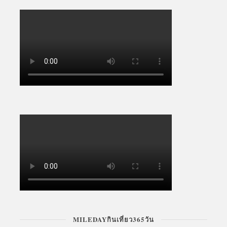
MILEDAYกินเที่ยว365วัน