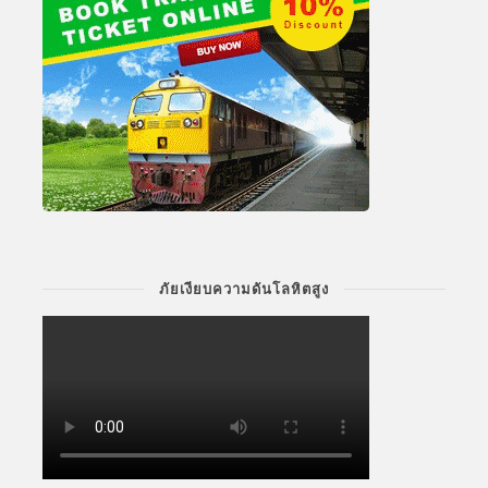
ภัยเงียบความดันโลหิตสูง