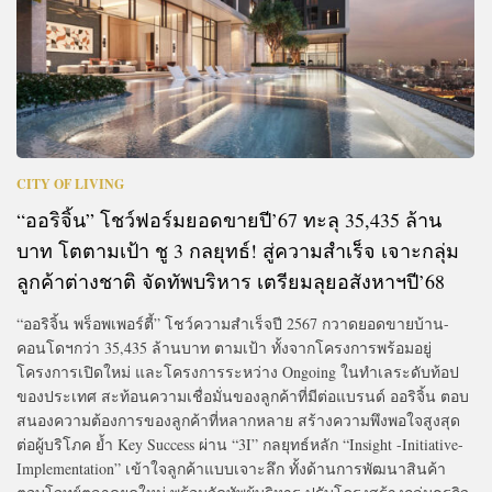
CITY OF LIVING
“ออริจิ้น” โชว์ฟอร์มยอดขายปี’67 ทะลุ 35,435 ล้าน
บาท โตตามเป้า ชู 3 กลยุทธ์! สู่ความสำเร็จ เจาะกลุ่ม
ลูกค้าต่างชาติ จัดทัพบริหาร เตรียมลุยอสังหาฯปี’68
“ออริจิ้น พร็อพเพอร์ตี้” โชว์ความสำเร็จปี 2567 กวาดยอดขายบ้าน-
คอนโดฯกว่า 35,435 ล้านบาท ตามเป้า ทั้งจากโครงการพร้อมอยู่
โครงการเปิดใหม่ และโครงการระหว่าง Ongoing ในทำเลระดับท้อป
ของประเทศ สะท้อนความเชื่อมั่นของลูกค้าที่มีต่อแบรนด์ ออริจิ้น ตอบ
สนองความต้องการของลูกค้าที่หลากหลาย สร้างความพึงพอใจสูงสุด
ต่อผู้บริโภค ย้ำ Key Success ผ่าน “3I” กลยุทธ์หลัก “Insight -Initiative-
Implementation” เข้าใจลูกค้าแบบเจาะลึก ทั้งด้านการพัฒนาสินค้า