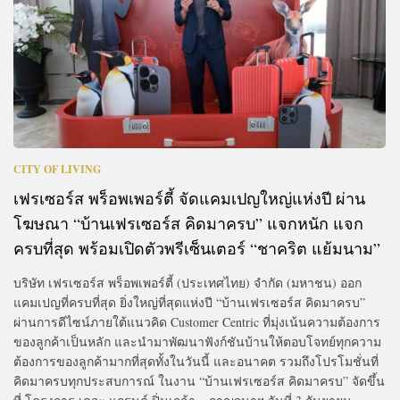
CITY OF LIVING
เฟรเซอร์ส พร็อพเพอร์ตี้ จัดแคมเปญใหญ่แห่งปี ผ่าน
โฆษณา “บ้านเฟรเซอร์ส คิดมาครบ” แจกหนัก แจก
ครบที่สุด พร้อมเปิดตัวพรีเซ็นเตอร์ “ชาคริต แย้มนาม”
บริษัท เฟรเซอร์ส พร็อพเพอร์ตี้ (ประเทศไทย) จำกัด (มหาชน) ออก
แคมเปญที่ครบที่สุด ยิ่งใหญ่ที่สุดแห่งปี “บ้านเฟรเซอร์ส คิดมาครบ”
ผ่านการดีไซน์ภายใต้แนวคิด Customer Centric ที่มุ่งเน้นความต้องการ
ของลูกค้าเป็นหลัก และนำมาพัฒนาฟังก์ชันบ้านให้ตอบโจทย์ทุกความ
ต้องการของลูกค้ามากที่สุดทั้งในวันนี้ และอนาคต รวมถึงโปรโมชั่นที่
คิดมาครบทุกประสบการณ์ ในงาน “บ้านเฟรเซอร์ส คิดมาครบ” จัดขึ้น