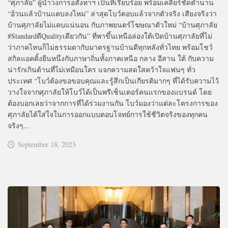
“ศุภาลัย” ผู้นำวงการอสังหาฯ เป็นที่เรียบร้อย พร้อมเคลียร์ชัดตำนาน
“อ้วนแล้วบ้านแคบลงไหม” ล่าสุดโบว์ตอบแล้วจากตัวจริง เสียงจริงว่า
บ้านศุภาลัยไม่แคบแน่นอน กับภาพยนตร์โฆษณาตัวใหม่ “บ้านศุภาลัย
#StandardดีQualityเดียวกัน” ที่พาขึ้นเหนือล่องใต้เปิดบ้านศุภาลัยที่ไม่
ว่าภาคไหนก็ไม่ธรรมดากับมาตรฐานบ้านดีทุกหลังทั่วไทย พร้อมโชว์
สกิลแอคติ้งยืนหนึ่งกับภาษาถิ่นทั้งภาคเหนือ กลาง อีสาน ใต้ กับความ
น่ารักเกินต้านที่ไม่เหมือนใคร แจกความสดใสคว้าใจแฟนๆ ทั่ว
ประเทศ “โบว์ต้องขอขอบคุณและรู้สึกเป็นเกียรติมากๆ ที่ได้รับความไว้
วางใจจากศุภาลัยให้โบว์ได้เป็นพรีเซ็นเตอร์คนแรกของแบรนด์ โดย
ต้องบอกเลยว่าจากการที่ได้ร่วมงานกัน โบว์มองว่าแต่ละโครงการของ
ศุภาลัยได้ใส่ใจในการออกแบบตอบโจทย์การใช้ชีวิตจริงของทุกคน
จริงๆ...
September 18, 2023