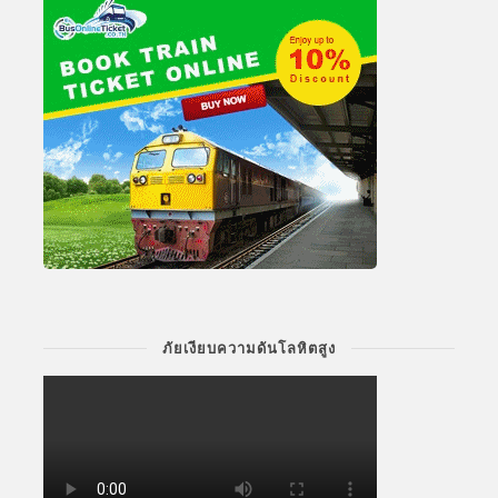
ภัยเงียบความดันโลหิตสูง