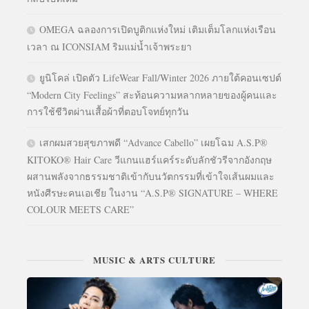
OMEGA ฉลองการเปิดบูติกแห่งใหม่ เติมเต็มโลกแห่งเรือน
เวลา ณ ICONSIAM ริมแม่น้ำเจ้าพระยา
ยูนิโคล่ เปิดตัว LifeWear Fall/Winter 2026 ภายใต้คอนเซปต์
“Modern City Feelings” สะท้อนความหลากหลายของผู้คนและ
การใช้ชีวิตผ่านเสื้อผ้าที่ตอบโจทย์ทุกวัน
เสกผมสวยสุขภาพดี “Advance Cabello” เผยโฉม A.S.P®
KITOKO® Hair Care วีแกนแฮร์แคร์ระดับลักชัวรีจากอังกฤษ
ผสานพลังจากธรรมชาติเข้ากับนวัตกรรมที่เข้าใจเส้นผมและ
หนังศีรษะคนเอเชีย ในงาน “A.S.P® SIGNATURE – WHERE
COLOUR MEETS CARE”
MUSIC & ARTS CULTURE