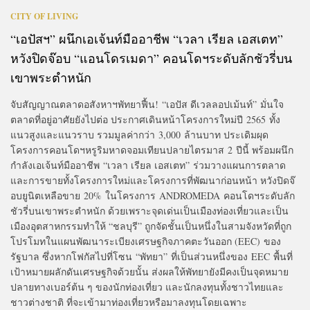
CITY OF LIVING
“เอปัสฯ” ผนึกเอเจ้นท์มืออาชีพ “เวลา เรียล เอสเตท”
หวังปิดจ๊อบ “แอนโดรเมดา” คอนโดฯระดับลักชัวรี่บน
เขาพระตำหนัก
จับสัญญาณตลาดอสังหาฯพัทยาฟื้น! “เอปัส ดีเวลลอปเม้นท์” มั่นใจ
ตลาดที่อยู่อาศัยยังไปต่อ ประกาศเดินหน้าโครงการใหม่ปี 2565 ทั้ง
แนวสูงและแนวราบ รวมมูลค่ากว่า 3,000 ล้านบาท ประเดิมผุด
โครงการคอนโดฯหรูริมหาดจอมเทียนปลายไตรมาส 2 ปีนี้ พร้อมผนึก
กำลังเอเจ้นท์มืออาชีพ “เวลา เรียล เอสเตท” ร่วมวางแผนการตลาด
และการขายทั้งโครงการใหม่และโครงการที่พัฒนาก่อนหน้า หวังปิดจ๊
อบยูนิตเหลือขาย 20% ในโครงการ ANDROMEDA คอนโดฯระดับลัก
ชัวรี่บนเขาพระตำหนัก ด้วยเพราะจุดเด่นเป็นเมืองท่องเที่ยวและเป็น
เมืองอุตสาหกรรมทำให้ “ชลบุรี” ถูกจัดชั้นเป็นหนึ่งในสามจังหวัดที่ถูก
โปรโมทในแผนพัฒนาระเบียงเศรษฐกิจภาคตะวันออก (EEC) ของ
รัฐบาล ซึ่งหากโฟกัสไปที่โซน “พัทยา” ที่เป็นส่วนหนึ่งของ EEC พื้นที่
เป้าหมายผลักดันเศรษฐกิจด้วยนั้น ส่งผลให้พัทยายังมีคงเป็นจุดหมาย
ปลายทางเบอร์ต้น ๆ ของนักท่องเที่ยว และนักลงทุนทั้งชาวไทยและ
ชาวต่างชาติ ที่จะเข้ามาท่องเที่ยวหรือมาลงทุนโดยเฉพาะ