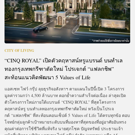
CITY OF LIVING
“CINQ ROYAL” เปิดตัวคฤหาสน์หรูแบรนด์ บนทำเล
ทองกรุงเทพกรีฑาตัดใหม่ โปรเจกต์ “แฟลกชิพ”
สะท้อนแนวคิดพัฒนา 5 Values of Life
แอสเซท ไฟว์ กรุ๊ป ลุยธุรกิจอสังหาฯ ตามแผนในปีนี้เปิด 3 โครงการ
มูลค่ารวมกว่า 4,500 ล้านบาท ตอกย้ำความสำเร็จต่อเนื่อง ล่าสุดเปิด
ตัวโครงการใหม่ภายใต้แบรนด์ “CINQ ROYAL” ที่สุดโครงการ
คฤหาสน์หรู บนทำเลทองกรุงเทพกรีฑาตัดใหม่ หวังเป็นโปรเจ
กต์ “แฟลกชิพ” ที่สะท้อนคอนเซ็ปต์ 5 Values of Life ได้ครบทุกข้อ ตอบ
โจทย์กลุ่มลูกค้าเป้าหมายระดับบนที่มองหาที่สุดของที่อยู่อาศัยอันทรง
คุณค่าต่อการใช้ชีวิตที่แท้จริง นายศุภโชค ปัญจทรัพย์ ประธานเจ้า