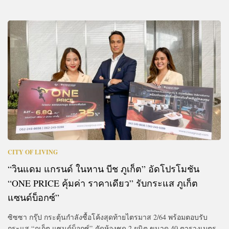
CITY OF LIVING
“วินแดม แกรนด์ ในหาน บีช ภูเก็ต” อัดโปรโมชัน
“ONE PRICE คุ้มค่า ราคาเดียว” รับกระแส ภูเก็ต
แซนด์บ็อกซ์”
ซิซซา กรุ๊ป กระตุ้นกำลังซื้อโค้งสุดท้ายไตรมาส 2/64 พร้อมตอบรับ
กระแส “ภูเก็ต แซนด์บ็อกซ์” คัดห้องชุด 2 ยูนิต ขนาด 40 ตารางเมตร