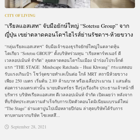
CITY OF LIVING
“เรียลแอสเสท” จับมือยักษ์ใหญ่ “Sotetsu Group” จาก
ญี่ปุ่น เขย่าตลาดคอนโดฯไฮไรส์ย่านรัชดาฯ-ห้วยขวาง
“กลุ่มเรียลแอสเสทฯ” จับมือเจ้าของธุรกิจยักษ์ใหญ่ในตลาดหุ้น
โตเกียว “Sotetsu GROUP” ตั้งบริษัทร่วมทุน “เรียลพาร์ทเนอร์ ดี
เวลลอปเม้นท์ จำกัด” ลุยตลาดคอนโดฯในเมือง นำร่องโปรเจ็กต์
แรก “THE STAGE Mindscape Ratchada – Huai Khwang” กระแสตอบ
รับแรงเกินเป้า โชว์จุดขายทำเลเป็นต่อ ใกล้ MRT สถานีห้วยขวาง
เพียง 250 เมตร เริ่มต้น 2.89 ล้านบาท หรือเฉลี่ยประมาณ 1 แสนต้น
ต่อตารางเมตรเท่านั้น นายบดินทร์ธร จึงรุ่งเรืองกิจ ประธานเจ้าหน้าที่
บริหาร บริษัทเรียลแอสเสท ดีเวลลอปเม้นท์ จำกัด เปิดเผยว่า หลังจาก
ที่บริษัทประสบความสำเร็จกับการเปิดตัวคอนโดมิเนียมแบรนด์ใหม่
“The Stage” ย่านเตาปูนไปเมื่อหลายปีก่อน ล่าสุดบริษัทได้รับการ
ทาบทามจากบริษัท โซเทสสึ...
September 28, 2021