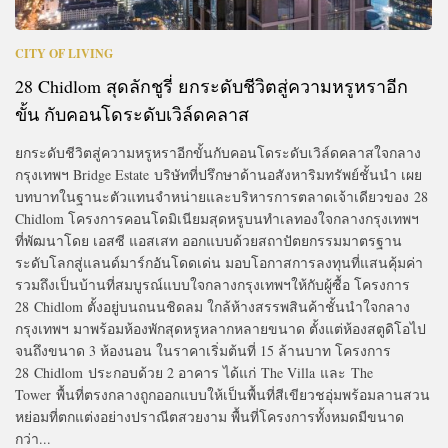
CITY OF LIVING
28 Chidlom สุดลักชูรี่ ยกระดับชีวิตสู่ความหรูหราอีก
ขั้น กับคอนโดระดับเวิล์ดคลาส
ยกระดับชีวิตสู่ความหรูหราอีกขั้นกับคอนโดระดับเวิล์ดคลาสใจกลาง
กรุงเทพฯ Bridge Estate บริษัทที่ปรึกษาด้านอสังหาริมทรัพย์ชั้นนำ เผย
บทบาทในฐานะตัวแทนจำหน่ายและบริหารการตลาดเจ้าเดียวของ 28
Chidlom โครงการคอนโดมิเนียมสุดหรูบนทำเลทองใจกลางกรุงเทพฯ
ที่พัฒนาโดย เอสซี แอสเสท ออกแบบด้วยสถาปัตยกรรมมาตรฐาน
ระดับโลกสู่แลนด์มาร์กอันโดดเด่น มอบโอกาสการลงทุนที่แสนคุ้มค่า
รวมถึงเป็นบ้านที่สมบูรณ์แบบใจกลางกรุงเทพฯให้กับผู้ซื้อ โครงการ
28 Chidlom ตั้งอยู่บนถนนชิดลม ใกล้ห้างสรรพสินค้าชั้นนำใจกลาง
กรุงเทพฯ มาพร้อมห้องพักสุดหรูหลากหลายขนาด ตั้งแต่ห้องสตูดิโอไป
จนถึงขนาด 3 ห้องนอน ในราคาเริ่มต้นที่ 15 ล้านบาท โครงการ
28 Chidlom ประกอบด้วย 2 อาคาร ได้แก่ The Villa และ The
Tower พื้นที่ตรงกลางถูกออกแบบให้เป็นพื้นที่สีเขียวชอุ่มพร้อมลานสวน
หย่อมที่ตกแต่งอย่างปราณีตสวยงาม พื้นที่โครงการทั้งหมดมีขนาด
กว่า...