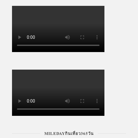
MILEDAYกินเที่ยว365วัน